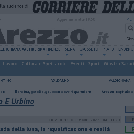
alla audience di
o
Aggiornato alle 18:50
MET
Gio
ALDICHIANA
VALTIBERINA
FIRENZE
SIENA
GROSSETO
PRATO
LIVORNO
Lavoro
Cultura e Spettacolo
Eventi
Sport
Giostra Sarac
ENTINO
VALDARNO
VALDICHIANA
ina, gasolio, gpl, ecco dove risparmiare
Arezzo, capitale dell’oro: l’inci
o E Urbino
GIOVEDÌ
15 DICEMBRE 2022
ORE 11:20
ada della luna, la riqualificazione è realtà