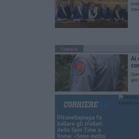
Sott
Urbi
Cronaca
Ai 
co
Oper
giro 
Ditonellapiaga fa
ballare gli sfollati
dello Spin Time a
Roma: «Sono molto