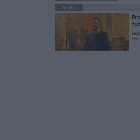
Politica
Pro
fu
Inco
cond