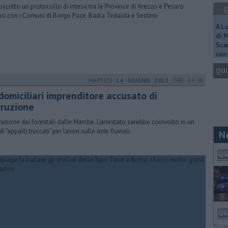
oscritto un protocollo di intesa tra le Province di Arezzo e Pesaro
Q
no con i Comuni di Borgo Pace, Badia Tedalda e Sestino
A L
di 
Scar
con 
QUI
MARTEDÌ
14 GIUGNO 2022
ORE 19:05
domiciliari imprenditore accusato di
rruzione
azione dei forestali dalle Marche. L'arrestato sarebbe coinvolto in un
di "appalti truccati" per lavori sulle aste fluviali
N