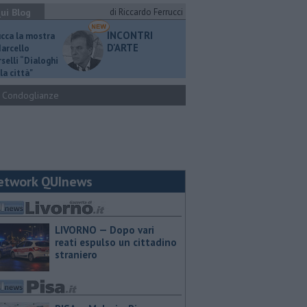
ui Blog
di Riccardo Ferrucci
INCONTRI
ucca la mostra
D'ARTE
Marcello
selli “Dialoghi
la città"
Condoglianze
etwork QUInews
LIVORNO — Dopo vari
reati espulso un cittadino
straniero