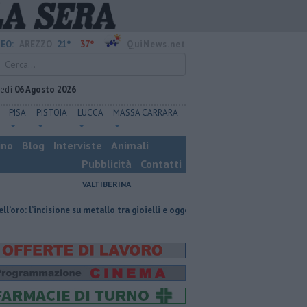
21°
37°
EO:
AREZZO
QuiNews.net
vedì
06 Agosto 2026
PISA
PISTOIA
LUCCA
MASSA CARRARA
ino
Blog
Interviste
Animali
Pubblicità
Contatti
VALTIBERINA
sione su metallo tra gioielli e oggetti personalizzati
Nascosta in un bar 