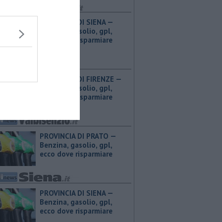
PROVINCIA DI SIENA — ​
Benzina, gasolio, gpl,
ecco dove risparmiare
PROVINCIA DI FIRENZE — ​
Benzina, gasolio, gpl,
ecco dove risparmiare
PROVINCIA DI PRATO — ​
Benzina, gasolio, gpl,
ecco dove risparmiare
PROVINCIA DI SIENA — ​
Benzina, gasolio, gpl,
ecco dove risparmiare