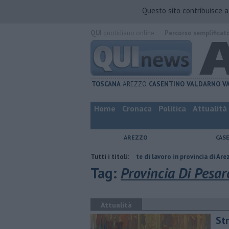
Questo sito contribuisce 
QUI
quotidiano online.
Percorso semplificat
TOSCANA
AREZZO
CASENTINO
VALDARNO
V
Home
Cronaca
Politica
Attualità
AREZZO
CAS
del compagno
​Tutte le offerte di lavoro in provincia di Arezzo
Tutti i titoli:
​Benz
Tag:
Provincia Di Pesar
Attualità
Str