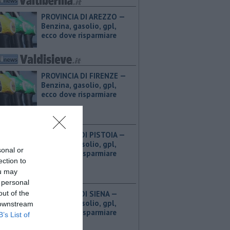
PROVINCIA DI AREZZO — ​
Benzina, gasolio, gpl,
ecco dove risparmiare
PROVINCIA DI FIRENZE — ​
Benzina, gasolio, gpl,
ecco dove risparmiare
PROVINCIA DI PISTOIA — ​
Benzina, gasolio, gpl,
sonal or
ecco dove risparmiare
ection to
ou may
 personal
out of the
PROVINCIA DI SIENA — ​
Benzina, gasolio, gpl,
 downstream
ecco dove risparmiare
B’s List of