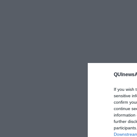
QUInewsAr
If you wish 
sensitive in
confirm you
continue se
information 
further disc
participants
Downstream 