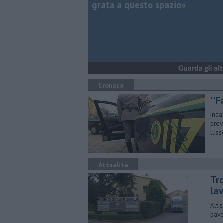
grata a questo spazio»
Cronaca
''F
Inda
prov
luss
Attualità
Tro
la
Alti
pave