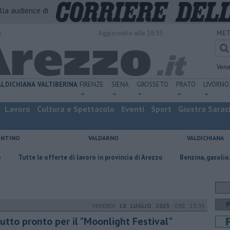
alla audience di
o
Aggiornato alle 18:55
MET
Vene
ALDICHIANA
VALTIBERINA
FIRENZE
SIENA
GROSSETO
PRATO
LIVORNO
Lavoro
Cultura e Spettacolo
Eventi
Sport
Giostra Sarac
ENTINO
VALDARNO
VALDICHIANA
e le offerte di lavoro in provincia di Arezzo
​Benzina, gasolio, gpl, ecco
VENERDÌ
18 LUGLIO 2025
ORE 13:35
tutto pronto per il "Moonlight Festival"