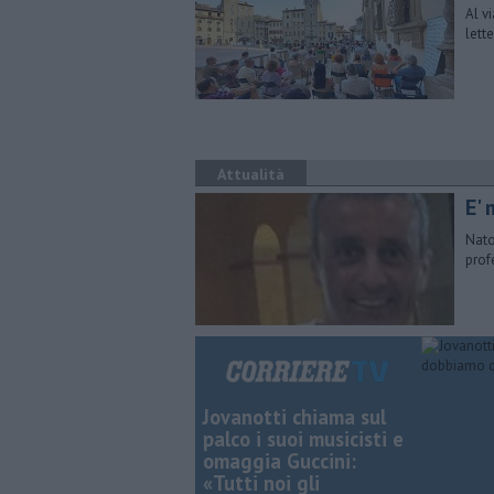
Al v
lett
Attualità
E' 
Nato
prof
Jovanotti chiama sul
palco i suoi musicisti e
omaggia Guccini:
«Tutti noi gli