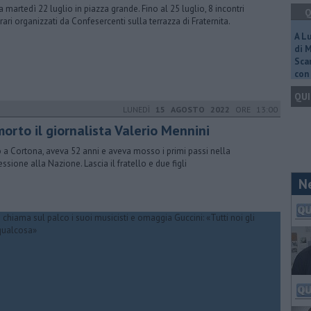
ia martedì 22 luglio in piazza grande. Fino al 25 luglio, 8 incontri
Q
erari organizzati da Confesercenti sulla terrazza di Fraternita.
A L
di 
Scar
con 
QUI
LUNEDÌ
15 AGOSTO 2022
ORE 13:00
morto il giornalista Valerio Mennini
 a Cortona, aveva 52 anni e aveva mosso i primi passi nella
essione alla Nazione. Lascia il fratello e due figli
N