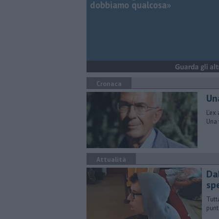
dobbiamo qualcosa»
Cronaca
Un
L'ex
Una 
Attualità
Da
spe
Tutt
punt