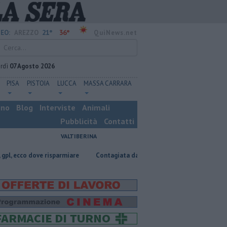
21°
36°
EO:
AREZZO
QuiNews.net
rdì
07 Agosto 2026
PISA
PISTOIA
LUCCA
MASSA CARRARA
ino
Blog
Interviste
Animali
Pubblicità
Contatti
VALTIBERINA
 dove risparmiare
Contagiata da legionella, non ce l'ha fatta
Nascos