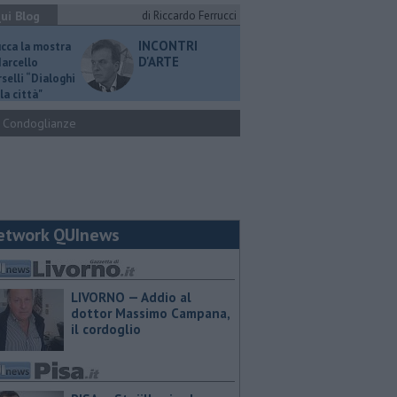
ui Blog
di Riccardo Ferrucci
INCONTRI
ucca la mostra
D'ARTE
Marcello
selli “Dialoghi
la città"
Condoglianze
etwork QUInews
LIVORNO — Addio al
dottor Massimo Campana,
il cordoglio