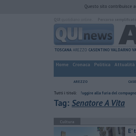
Questo sito contribuisce 
QUI
quotidiano online.
Percorso semplificat
TOSCANA
AREZZO
CASENTINO
VALDARNO
V
Home
Cronaca
Politica
Attualità
AREZZO
CAS
fatta
Nascosta in un bar per sfuggire alla furia del compagno
Tutti i titoli:
​Tutt
Tag:
Senatore A Vita
Cultura
E' 