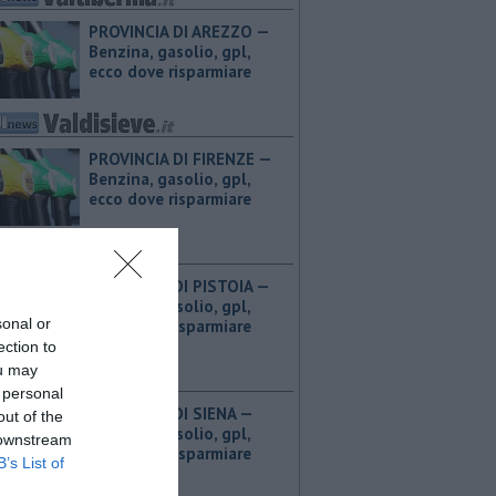
PROVINCIA DI AREZZO — ​
Benzina, gasolio, gpl,
ecco dove risparmiare
PROVINCIA DI FIRENZE — ​
Benzina, gasolio, gpl,
ecco dove risparmiare
PROVINCIA DI PISTOIA — ​
Benzina, gasolio, gpl,
sonal or
ecco dove risparmiare
ection to
ou may
 personal
PROVINCIA DI SIENA — ​
out of the
Benzina, gasolio, gpl,
 downstream
ecco dove risparmiare
B’s List of