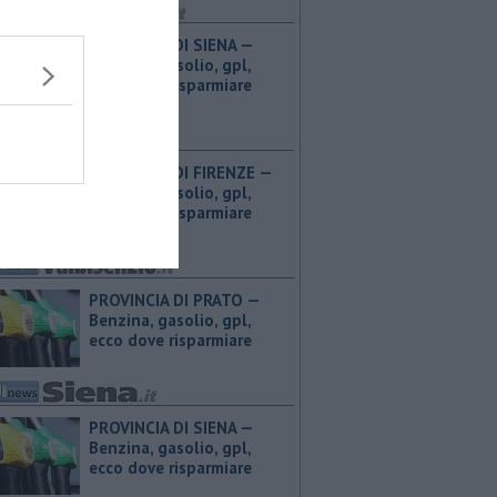
PROVINCIA DI SIENA — ​
Benzina, gasolio, gpl,
ecco dove risparmiare
PROVINCIA DI FIRENZE — ​
Benzina, gasolio, gpl,
ecco dove risparmiare
PROVINCIA DI PRATO — ​
Benzina, gasolio, gpl,
ecco dove risparmiare
PROVINCIA DI SIENA — ​
Benzina, gasolio, gpl,
ecco dove risparmiare