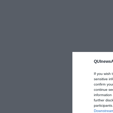
QUInewsAr
If you wish 
sensitive in
confirm you
continue se
information 
further disc
participants
Downstream 