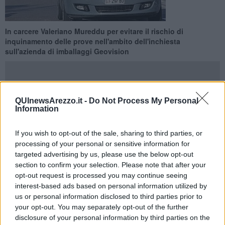
In carcere Valeriano Mureddu per evitare il rischio di
inquinamento delle prove nell'ambito dell'inchiesta
sull'azienda di imballaggi Geovision
QUInewsArezzo.it -
Do Not Process My Personal
Information
AREZZO —
La custodia cautelare per Valeriano Mureddu è stata
disposta dal procuratore capo di Arezzo Roberto Rossi e notificata
If you wish to opt-out of the sale, sharing to third parties, or
dalla Guardia di Finanza. A suo carico l'accusa di bancarotta
processing of your personal or sensitive information for
fraudolenta della
Geovision
. Il provveddimento è scattato per
evitare il rischio di inquinamento delle prove e di reiterazione del
targeted advertising by us, please use the below opt-out
reato. Secondo gli inquirenti la Geovision, con sede a Civitella in
section to confirm your selection. Please note that after your
Valdichiana e dichiarata fallita, sarebbe riconducibile a Mureddu
opt-out request is processed you may continue seeing
anche se lui non risulta formalmente come titolare.
interest-based ads based on personal information utilized by
us or personal information disclosed to third parties prior to
Nel corso delle indagini è emerso che decine di milioni di euro
your opt-out. You may separately opt-out of the further
sarebbero stati stornati in modo fraudolento dai conti dell'azienda
disclosure of your personal information by third parties on the
ad altri intestati a persone e società.