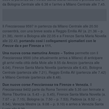
da Bologna Centrale alle 6.38 e l’arrivo a Milano Centrale alle 7.45.
Il
Frecciarossa
9597 in partenza da Milano Centrale alle 20.50
consentirà, con una breve sosta a Reggio Emilia AV (a. 21.36 – p.
21.38), rientri a Bologna alle 22.05 e a Firenze Santa Maria Novella
alle 22.43,
portando così i collegamenti giornalieri con le
Frecce
da e per Firenze a 111.
Una nuova corsa mattutina Arezzo – Torino
permette con il
Frecciarossa
9500 (che attualmente arriva a Milano) di anticipare
gli arrivi nella città della Mole alle 9.55 da Arezzo (partenza alle
6.04), Firenze Santa Maria Novella (partenza alle 6.43), Bologna
Centrale (partenza alle 7.21), Reggio Emilia AV (partenza alle 7.42)
e Milano Centrale (partenza alle 8.48).
Due nuove corse
Frecciarossa
tra Firenze e Venezia.
Il
Frecciarossa
9402 parte da Roma Termini alle 5.35 con fermate a:
Roma Tiburtina (a. 5.43 – p. 5.45), Firenze Santa Maria Novella (a.
7.07 – p. 7.15), Bologna (a. 7.50 – p. 7.53), Padova (a. 8.52 – p.
8.54), Venezia Mestre (a. 9.08 – p. 9.10) e arrivo a Venezia Santa
Lucia alle 9.20.