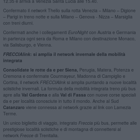
12.35 e arriva a Venezia Santa Lucia alle 15.40.
Confermato il
network
Thello sulla rotta Venezia – Milano – Digione
– Parigi in treno notte e sulla Milano – Genova - Nizza – Marsiglia
con treni diurni.
Confermati anche i collegamenti
EuroNight
con Austria e Germania
in partenza ogni sera da Roma e Milano con destinazione Monaco,
via Salisburgo, e Vienna.
FRECCIAlink
: si amplia il network invernale della mobilità
integrata
Consolidate le rotte da e per Siena,
Perugia, Matera, Potenza e
Cremona e confermate Courmayeur, Madonna di Campiglio e
Cortina, il network
FRECCIAlink
si amplia puntando a nuove località
sciistiche invernali. La formula della mobilità integrata treno più bus
apre alla
Val Gardena
e alla
Val di Fassa
con nuove corse speciali
da e per località conosciute in tutto il mondo. Anche al Sud
Catanzaro
viene connessa al network grazie al link con Lamezia
Terme.
Un unico biglietto di viaggio, integrato
Freccia
più bus, permette alle
prestigiose località sciistiche e di montagna di connettersi al
network
Frecce
di Trenitalia.