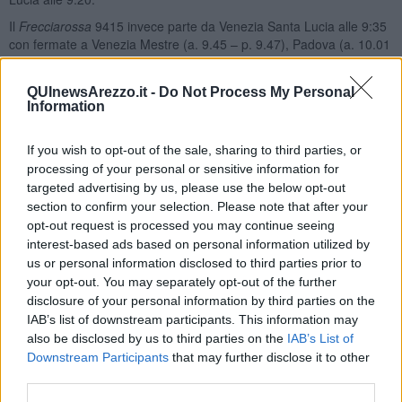
Il
Frecciarossa
9415 invece parte da Venezia Santa Lucia alle 9:35
con fermate a Venezia Mestre (a. 9.45 – p. 9.47), Padova (a. 10.01
– p. 10.03), Bologna (a. 11.02 – p. 11.05), Firenze Santa Maria
Novella (a. 11.40 – p. 11.48), Roma Tiburtina (a. 13.08 – p. 13.10)
QUInewsArezzo.it -
Do Not Process My Personal
e arrivo a Roma Termini alle 13:20.
Information
Frecciargento,
maggiore frequenza tra Firenze, Bolzano
e
Rovereto
grazie a due
Frecciargento
che prima erano disponibili
If you wish to opt-out of the sale, sharing to third parties, or
nel fine settimana e dal 10 dicembre serviranno questa rotta tutti i
processing of your personal or sensitive information for
giorni. Questi gli orari:
targeted advertising by us, please use the below opt-out
Frecciargento
8504
: Roma Termini p. 6.45 – Bolzano a. 11.17
section to confirm your selection. Please note that after your
opt-out request is processed you may continue seeing
Frecciargento
8517
: Bolzano p. 13.16 – Roma Termini a. 17.45
interest-based ads based on personal information utilized by
Sulla rotta Genova – Roma, infine, viene anticipato l’orario di
us or personal information disclosed to third parties prior to
partenza del
Frecciargento
8583 alle 6.10 (invece che alle 6.44) da
your opt-out. You may separately opt-out of the further
Genova Piazza Principe con fermate a Pisa Centrale alle 7.50 e
disclosure of your personal information by third parties on the
Firenze Campo Marte 8.42 ed arrivo a Roma Termini alle 10.05
IAB’s list of downstream participants. This information may
(invece che alle 10.40).
also be disclosed by us to third parties on the
IAB’s List of
Frecciabianca
, confermata l’offerta su tutte le direttrici
Downstream Participants
that may further disclose it to other
third parties.
Quarantadue
Frecciabianca
completano il
network
delle
Frecce
.