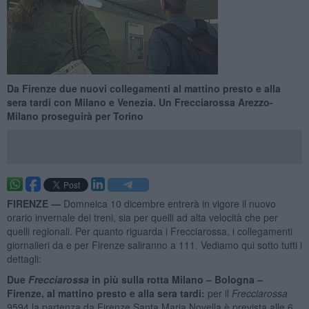
Da Firenze due nuovi collegamenti al mattino presto e alla
sera tardi con Milano e Venezia. Un Frecciarossa Arezzo-
Milano proseguirà per Torino
FIRENZE —
Domneica 10 dicembre entrerà in vigore il nuovo
orario invernale dei treni, sia per quelli ad alta velocità che per
quelli regionali. Per quanto riguarda i Frecciarossa, i collegamenti
giornalieri da e per Firenze saliranno a 111. Vediamo qui sotto tutti i
dettagli:
Due
Frecciarossa
in più sulla rotta Milano – Bologna –
Firenze,
al mattino presto e alla sera tardi:
per il
Frecciarossa
9594 la partenza da Firenze Santa Maria Novella è prevista alle 6,