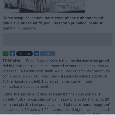
Corsa semplice, carnet, tratte extraurbane e abbonamenti:
guida alle nuove tariffe per il trasporto pubblico locale su
gomma in Toscana
TOSCANA —
Primo Agosto 2023: è il giorno dei rincari nei
prezzi
dei biglietti
per gli autobus urbani ed extraurbani e per il tram in
Toscana. L’aumento delle tariffe – il cui aggiornamento è avvenuto
con
apposito decreto regionale
- si aggira in genere attorno al
10% e riguarda biglietti di corsa semplice, carnet, tratte
extraurbane e abbonamenti.
Come indicato da Autolinee Toscana tramite il suo portale, il
biglietto “
urbano capoluogo
” da mezzanotte costa 1,70 euro, 20
centesimi più di prima proprio come il biglietto “
urbano maggiore
”
passato da 1,30 euro a 1,50. I
carnet
da 10 biglietti aumentano di
conseguenza, passando a un costo rispettivamente di 15,50 euro