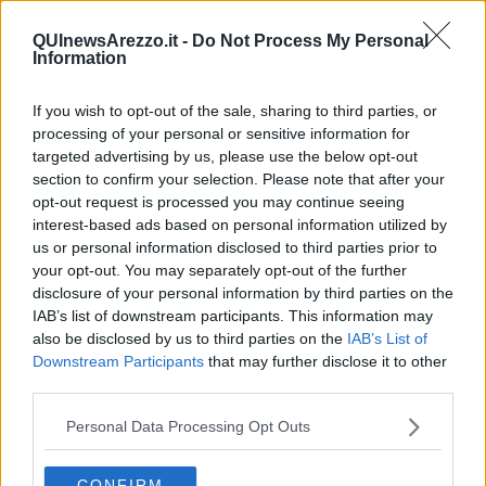
(fino a ieri costava 14 euro) e 12,20 euro (costava 11 euro).
QUInewsArezzo.it -
Do Not Process My Personal
Information
If you wish to opt-out of the sale, sharing to third parties, or
Fare il biglietto ordinario
via sms
, poi, non costerà più 1,80 euro
processing of your personal or sensitive information for
nei capoluoghi e 1,50 nelle altre città, bensì le nuove tariffe sono
targeted advertising by us, please use the below opt-out
rispettivamente di 2 euro e 1,70 euro oltre al costo dell’operatore
section to confirm your selection. Please note that after your
per il messaggino. Più caro anche fare il titolo di viaggio
a bordo
:
opt-out request is processed you may continue seeing
da 2,50 a 3 euro.
interest-based ads based on personal information utilized by
Ecco cosa succede per gli
abbonamenti
:
us or personal information disclosed to third parties prior to
mensile capoluogo: da 35 a 38,70 euro
your opt-out. You may separately opt-out of the further
mensile urbano maggiore: da 28 a 31 euro
disclosure of your personal information by third parties on the
trimestrale capolugo: da 94,50 a 104,50 euro
IAB’s list of downstream participants. This information may
trimestrale urbano maggiore: da 76 a 84 euro
also be disclosed by us to third parties on the
IAB’s List of
annuale capoluogo: da 310 a 342,80 euro
Downstream Participants
that may further disclose it to other
annuale urbano maggiore: da 246 a 272,10 euro
third parties.
annuale studenti capoluogo: da 252 a 278,70
annuale studenti urbano maggiore: da 200 a 221,20
Personal Data Processing Opt Outs
Nella tabella di seguito, invece, i nuovi prezzi per il
trasporto
extraurbano
CONFIRM