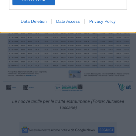
Data Deletion
Data Access
Privacy Policy
Le nuove tariffe per le tratte extraurbane (Fonte: Autolinee
Toscane)