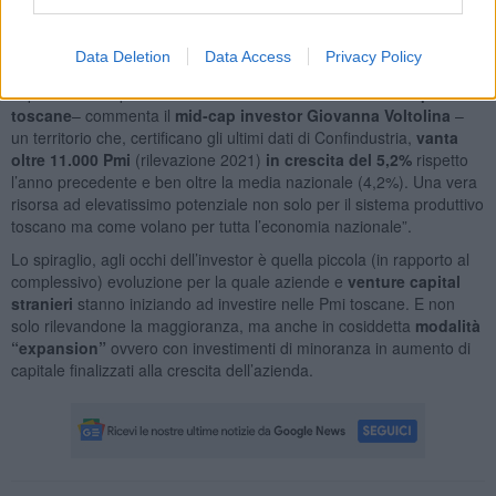
maggioranza assoluta (dato in crescita rispetto alle 170 contate nel
2017).
Data Deletion
Data Access
Privacy Policy
“In realtà sono numeri molto contenuti e significativamente depressi
rispetto al vero potenziale di
attrattività
del tessuto di imprese
toscane
– commenta il
mid-cap investor Giovanna Voltolina
–
un territorio che, certificano gli ultimi dati di Confindustria,
vanta
oltre 11.000 Pmi
(rilevazione 2021)
in crescita del 5,2%
rispetto
l’anno precedente e ben oltre la media nazionale (4,2%). Una vera
risorsa ad elevatissimo potenziale non solo per il sistema produttivo
toscano ma come volano per tutta l’economia nazionale”.
Lo spiraglio, agli occhi dell’investor è quella piccola (in rapporto al
complessivo) evoluzione per la quale aziende e
venture capital
stranieri
stanno iniziando ad investire nelle Pmi toscane. E non
solo rilevandone la maggioranza, ma anche in cosiddetta
modalità
“expansion”
ovvero con investimenti di minoranza in aumento di
capitale finalizzati alla crescita dell’azienda.