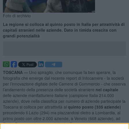
Foto di archivio
La regione si colloca al quinto posto in Italia per attrattività di
capitali stranieri nelle aziende. Dato in timida crescita con
grandi potenzialità
TOSCANA —
Uno spiraglio, che comunque fa ben sperare, la
fotografia che emerge dal recente report di Infocamere - la società
per l’innovazione digitale delle Camere di Commercio - che osserva
l’andamento della presenza delle società straniere
nel capitale
delle aziende manifatturiere italiane (campione Italia 214.000
aziende), dove nella classifica per numero di aziende partecipate la
Toscana si colloca per attrattività al
quinto posto (335 aziende)
precedendo il Lazio (294) ma piazzandosi dietro a Lombardia, al
primo posto con oltre 2.000 aziende, a Veneto (668 aziende), ad
Emilia Romagna (559 aziende) ed a Piemonte (533).