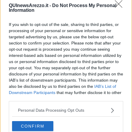
QUInewsArezzo.it -
Do Not Process My Personal
Information
If you wish to opt-out of the sale, sharing to third parties, or
processing of your personal or sensitive information for
targeted advertising by us, please use the below opt-out
section to confirm your selection. Please note that after your
opt-out request is processed you may continue seeing
interest-based ads based on personal information utilized by
us or personal information disclosed to third parties prior to
your opt-out. You may separately opt-out of the further
disclosure of your personal information by third parties on the
IAB’s list of downstream participants. This information may
also be disclosed by us to third parties on the
IAB’s List of
Downstream Participants
that may further disclose it to other
third parties.
L'infografica sugli investimenti esteri
Nello specifico in
Toscana
si osserva una crescita di
investimenti
Personal Data Processing Opt Outs
stranieri
nelle aziende del territorio, e soprattutto nelle PMI: nel
2022 sono
335 le aziende industriali con presenza straniera
- in
crescita del
+34%
rispetto alle 250 rilevate nel 2017 - e di queste
CONFIRM
235
sono quelle nelle quali un singolo azionista estero ha la