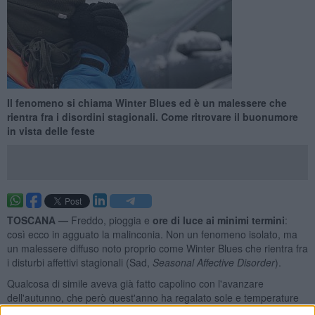
Il fenomeno si chiama Winter Blues ed è un malessere che
rientra fra i disordini stagionali. Come ritrovare il buonumore
in vista delle feste
TOSCANA —
Freddo, pioggia e
ore di luce ai minimi termini
:
così ecco in agguato la malinconia. Non un fenomeno isolato, ma
un malessere diffuso noto proprio come Winter Blues che rientra fra
i disturbi affettivi stagionali (Sad,
Seasonal Affective Disorder
).
Qualcosa di simile aveva già fatto capolino con l'avanzare
dell'autunno, che però quest'anno ha regalato sole e temperature
miti fino a stagione avanzata, mitigando questo tipo di malesseri