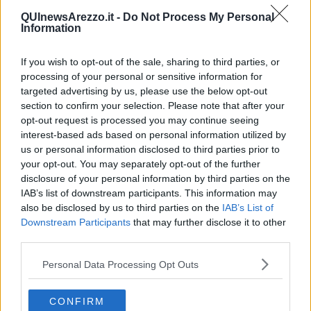
che adesso hanno dunque maggiore impatto rischiando di minare
QUInewsArezzo.it -
Do Not Process My Personal
la gioiosità delle feste natalizie. Ma
ritrovare il buonumore
si può
Information
If you wish to opt-out of the sale, sharing to third parties, or
processing of your personal or sensitive information for
La radice del disturbo è soprattutto nelle
variazioni dei ritmi luce-
targeted advertising by us, please use the below opt-out
buio
, con le giornate più corte dell'anno concentrate in questo
section to confirm your selection. Please note that after your
periodo. Più esposte risultano le donne, e il rischio di essere colpiti
opt-out request is processed you may continue seeing
dall'improvviso
calo del tono dell'umore
aumenta via via che si
interest-based ads based on personal information utilized by
sale geograficamente verso nord.
us or personal information disclosed to third parties prior to
I
sintomi
? Malinconia, si diceva, con quel fastidioso pacchetto di
your opt-out. You may separately opt-out of the further
svogliatezza, stanchezza, tristezza e apatia. Gli straschichi lasciati
disclosure of your personal information by third parties on the
dall'emergenza pandemica e la congiuntura internazionale fatta di
IAB’s list of downstream participants. This information may
guerra, rincari e inflazione di certo non aiutano. Anzi.
also be disclosed by us to third parties on the
IAB’s List of
Downstream Participants
that may further disclose it to other
E allora: che fare? Il primo specialista a codificare in svariate
third parties.
pubblicazioni il Winter Blues, negli Anni 80 del Novecento, è stato lo
psichiatra
Norman E. Rosenthal
, sostenitore del trattamento dei
Personal Data Processing Opt Outs
pazienti attraverso la luce con quella che ha proprio preso il nome
di terapia della luce.
Ma a livello casalingo l'attitudine melancolica ordinaria, per dir così,
CONFIRM