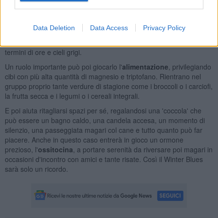
si può contrastare con comportamenti virtuosi. Fare
attività fisica
è uno tra i principali baluardi di difesa contro il Winter Blues, già che
lo sport è in grado di aumentare la produzione di endorfine
Data Deletion
Data Access
Privacy Policy
contrastando quindi in parte la minor produzione di serotonina da
parte dell'organismo, causata dalla minor quantità di luce solare in
termini di ore e cieli grigi.
Un ruolo importante può poi giocarlo l'
alimentazione
, privilegiando
cibi con più alta quantità di magnesio e triptofano. Rientrano nel
gruppo proprio tante verdure di stagione come i broccoli o i carciofi,
la frutta secca e i legumi o i cereali integrali.
E poi aiuta ritagliarsi spazi per sé, regalandosi una 'coccola' che
può essere un bagno caldo, una candela accesa, un momento di
silenzio, una passeggiata magari col cane e tutto quanto può far
piacere. Anche in questo caso entrerà in gioco un ormone
prezioso, l'
ossitocina
, a portare serenità da riversare poi magari in
occasioni d'incontro con amici e tante risate. Così il Winter Blues
sarà solo un ricordo.