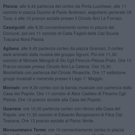
Pistoia
: alle 9,45 partenza del corteo da Porta Lucchese, alle 11
comizio in piazza Duomo di Paolo Andreani, segretario generale Uil
Tucs, e alle 13 pranzo sociale presso il Circolo Arci Le Fornaci.
Casalguidi
: alle 9,30 concentramento corteo in piazza del
Comune, poi ore 11 comizio di Catia Fagioli della Cisl Scuola
Toscana Nord Pistoia
Agliana
: alle 9,45 partenza corteo da piazza Gramsci. Il corteo
sarà animato dalla musica del gruppo Sgrunt. Poi ore 11,30
comizio di Michele Mengoli di Slc Cgil Firenze-Pistoia-Prato. Ore 13
Pranzo sociale presso Circolo Arci La Catena. Ore 15,30
Biciclettata con partenza dal Circolo Rinascita. Ore 17 esibizione
gruppi musicali e merenda presso il Lago 1° Maggio.
Montale
: ore 9,30 corteo con la banda musicale con partenza dalla
Casa del Popolo. Ore 11 comizio di Alice Caddeo di Filcams Cgil
Pistoia. Ore 13 pranzo sociale alla Casa del Popolo.
Quarrata
: ore 10,30 partenza corteo con ritrovo alla Casa del
Popolo, ore 11,30 comizio di Edoardo Bongiovanni di Filca Cisl
Toscana. Ore 13 pranzo sociale al Parco Verde.
Monsummano Terme
: ore 10 concentramento corteo in piazza