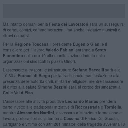
Ma intanto domani per la
Festa dei Lavoratori
sarà un susseguirsi
di cortei, comizi, commemorazioni, ma anche iniziative musicali e
ritrovi ricreativi.
Per la
Regione Toscana
il presidente
Eugenio Giani
e il
consigliere per il lavoro
Valerio Fabiani
saranno a
Sesto
Fiorentino
dalle ore 10 alla manifestazione indetta dalle
organizzazioni sindacali in piazza Ginori.
L’assessore a trasporti e infrastrutture
Stefano Baccelli
sarà alle
10,30 a
Fornaci di Barga
per la tradizionale manifestazione alla
presenza delle autorità civili, militari e religiose, mentre l’assessore
al diritto alla salute
Simone Bezzini
sarà al corteo dei sindacati a
Colle Val d’Elsa
.
L'assessore alle attività produttive
Leonardo Marras
prenderà
parte invece alle tradizionali iniziative di
Roccastrada
e
Torniella
,
mentre
Alessandra Nardini
, assessora a istruzione formazione e
lavoro, porterà fiori sulla tomba a
Cascina
di Enrico Del Guasta,
partigiano e vittima con altri 261 minatori della tragedia avvenuta l’8