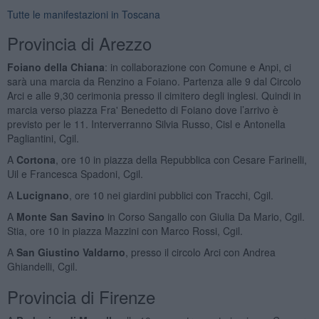
Tutte le manifestazioni in Toscana
Provincia di Arezzo
Foiano della Chiana
: in collaborazione con Comune e Anpi, ci
sarà una marcia da Renzino a Foiano. Partenza alle 9 dal Circolo
Arci e alle 9,30 cerimonia presso il cimitero degli inglesi. Quindi in
marcia verso piazza Fra' Benedetto di Foiano dove l’arrivo è
previsto per le 11. Interverranno Silvia Russo, Cisl e Antonella
Pagliantini, Cgil.
A
Cortona
, ore 10 in piazza della Repubblica con Cesare Farinelli,
Uil e Francesca Spadoni, Cgil.
A
Lucignano
, ore 10 nei giardini pubblici con Tracchi, Cgil.
A
Monte San Savino
in Corso Sangallo con Giulia Da Mario, Cgil.
Stia, ore 10 in piazza Mazzini con Marco Rossi, Cgil.
A
San Giustino Valdarno
, presso il circolo Arci con Andrea
Ghiandelli, Cgil.
Provincia di Firenze