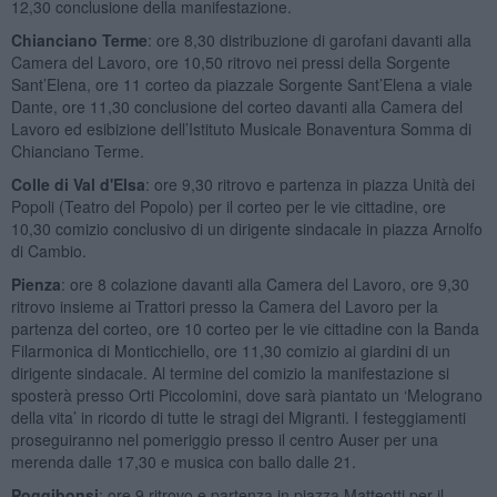
12,30 conclusione della manifestazione.
Chianciano Terme
: ore 8,30 distribuzione di garofani davanti alla
Camera del Lavoro, ore 10,50 ritrovo nei pressi della Sorgente
Sant’Elena, ore 11 corteo da piazzale Sorgente Sant’Elena a viale
Dante, ore 11,30 conclusione del corteo davanti alla Camera del
Lavoro ed esibizione dell’Istituto Musicale Bonaventura Somma di
Chianciano Terme.
Colle di Val d'Elsa
: ore 9,30 ritrovo e partenza in piazza Unità dei
Popoli (Teatro del Popolo) per il corteo per le vie cittadine, ore
10,30 comizio conclusivo di un dirigente sindacale in piazza Arnolfo
di Cambio.
Pienza
: ore 8 colazione davanti alla Camera del Lavoro, ore 9,30
ritrovo insieme ai Trattori presso la Camera del Lavoro per la
partenza del corteo, ore 10 corteo per le vie cittadine con la Banda
Filarmonica di Monticchiello, ore 11,30 comizio ai giardini di un
dirigente sindacale. Al termine del comizio la manifestazione si
sposterà presso Orti Piccolomini, dove sarà piantato un ‘Melograno
della vita’ in ricordo di tutte le stragi dei Migranti. I festeggiamenti
proseguiranno nel pomeriggio presso il centro Auser per una
merenda dalle 17,30 e musica con ballo dalle 21.
Poggibonsi
: ore 9 ritrovo e partenza in piazza Matteotti per il