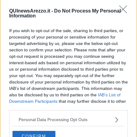
A
Fucecchio
alle 9,30 ritrovo in piazza XX Settembre, alle 10,30
QUInewsArezzo.it -
Do Not Process My Personal
partenza del corteo per le vie cittadine con la Filarmonica Mariotti,
Information
alle 11,30 in piazza Montanelli saluto del sindaco Alessio Spinelli e
comizio conclusivo di Fabio Berni della segreteria Cgil Toscana.
If you wish to opt-out of the sale, sharing to third parties, or
A
Gambassi Terme
si parte alle 7 col Cantamaggio per le vie
processing of your personal or sensitive information for
cittadine. Poi alle 9,30 Primo Maggio in piazza Roma, alle 10,30
targeted advertising by us, please use the below opt-out
saluto del sindaco Paolo Campinoti e comizio di Alberto GHheri
section to confirm your selection. Please note that after your
della Rsu della Slc Cgil Firenze-Prato-Pistoia.
opt-out request is processed you may continue seeing
A
Montaione
alle 8,30 ritrovo in piazza Gramsci, partenza del
interest-based ads based on personal information utilized by
corteo per le vie cittadine e deposizione di garofani al monumento
us or personal information disclosed to third parties prior to
ai Caduti davanti al Comune. Ore 10 arrivo presso il Teatro del
your opt-out. You may separately opt-out of the further
Popolo, saluto del sindaco e dello Spi Cgil di Montaione e comizio
disclosure of your personal information by third parties on the
conclusivo di Daniele Cecconi della Slc Cgil Firenze-Prato-Pistoia.
IAB’s list of downstream participants. This information may
Ore 11 Servizio Musicale a Villa Serena. Ore 11,30 deposizione di
also be disclosed by us to third parties on the
IAB’s List of
una corona al Cimitero del Capoluogo.
Downstream Participants
that may further disclose it to other
third parties.
A
Pontassieve
ore 10 concentramento in piazza Vittorio Emanuele
davanti al Comune. Ore 10,15 partenza corteo per le vie cittadine
Personal Data Processing Opt Outs
di Pontassieve e San Francesco di Pelago accompagnato dalla
Filarmonica Giacomo Puccini. Alle 11,15 comizio in piazza Verdi a
San Francesco di Pelago di Fabio Franchi, segretario Generale
CONFIRM