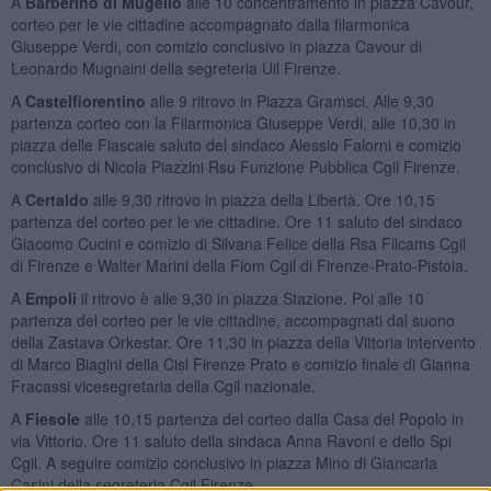
A
Barberino di Mugello
alle 10 concentramento in piazza Cavour,
corteo per le vie cittadine accompagnato dalla filarmonica
Giuseppe Verdi, con comizio conclusivo in piazza Cavour di
Leonardo Mugnaini della segreteria Uil Firenze.
A
Castelfiorentino
alle 9 ritrovo in Piazza Gramsci. Alle 9,30
partenza corteo con la Filarmonica Giuseppe Verdi, alle 10,30 in
piazza delle Fiascaie saluto del sindaco Alessio Falorni e comizio
conclusivo di Nicola Piazzini Rsu Funzione Pubblica Cgil Firenze.
A
Certaldo
alle 9,30 ritrovo in piazza della Libertà. Ore 10,15
partenza del corteo per le vie cittadine. Ore 11 saluto del sindaco
Giacomo Cucini e comizio di Silvana Felice della Rsa Filcams Cgil
di Firenze e Walter Marini della Fiom Cgil di Firenze-Prato-Pistoia.
A
Empoli
il ritrovo è alle 9,30 in piazza Stazione. Poi alle 10
partenza del corteo per le vie cittadine, accompagnati dal suono
della Zastava Orkestar. Ore 11,30 in piazza della Vittoria intervento
di Marco Biagini della Cisl Firenze Prato e comizio finale di Gianna
Fracassi vicesegretaria della Cgil nazionale.
A
Fiesole
alle 10,15 partenza del corteo dalla Casa del Popolo in
via Vittorio. Ore 11 saluto della sindaca Anna Ravoni e dello Spi
Cgil. A seguire comizio conclusivo in piazza Mino di Giancarla
Casini della segreteria Cgil Firenze.