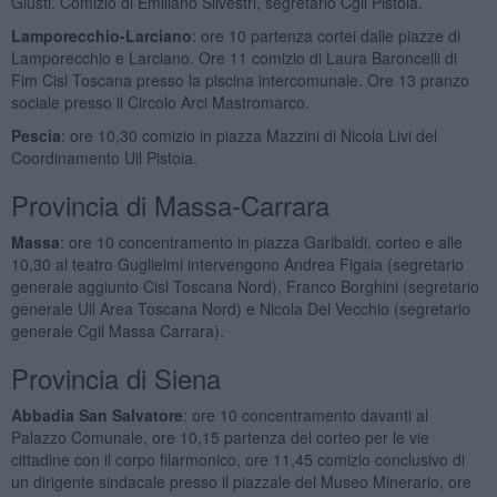
Giusti. Comizio di Emiliano Silvestri, segretario Cgil Pistoia.
Lamporecchio-Larciano
: ore 10 partenza cortei dalle piazze di
Lamporecchio e Larciano. Ore 11 comizio di Laura Baroncelli di
Fim Cisl Toscana presso la piscina intercomunale. Ore 13 pranzo
sociale presso il Circolo Arci Mastromarco.
Pescia
: ore 10,30 comizio in piazza Mazzini di Nicola Livi del
Coordinamento Uil Pistoia.
Provincia di Massa-Carrara
Massa
: ore 10 concentramento in piazza Garibaldi, corteo e alle
10,30 al teatro Guglielmi intervengono Andrea Figaia (segretario
generale aggiunto Cisl Toscana Nord), Franco Borghini (segretario
generale Uil Area Toscana Nord) e Nicola Del Vecchio (segretario
generale Cgil Massa Carrara).
Provincia di Siena
Abbadia San Salvatore
:
ore 10 concentramento davanti al
Palazzo Comunale, ore 10,15 partenza del corteo per le vie
cittadine con il corpo filarmonico, ore 11,45 comizio conclusivo di
un dirigente sindacale presso il piazzale del Museo Minerario, ore