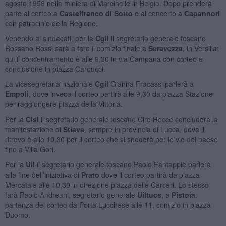
agosto 1956 nella miniera di Marcinelle in Belgio. Dopo prenderà
parte al corteo a
Castelfranco di Sotto
e al concerto a
Capannori
con patrocinio della Regione.
Venendo ai sindacati, per la
Cgil
il segretario generale toscano
Rossano Rossi sarà a fare il comizio finale a
Seravezza
, in Versilia:
qui il concentramento è alle 9,30 in via Campana con corteo e
conclusione in piazza Carducci.
La vicesegretaria nazionale
Cgil
Gianna Fracassi parlerà a
Empoli
, dove invece il corteo partirà alle 9,30 da piazza Stazione
per raggiungere piazza della Vittoria.
Per la
Cisl
il segretario generale toscano Ciro Recce concluderà la
manifestazione di
Stiava
, sempre in provincia di Lucca, dove il
ritrovo è alle 10,30 per il corteo che si snoderà per le vie del paese
fino a Villa Gori.
Per la
Uil
il segretario generale toscano Paolo Fantappiè parlerà
alla fine dell’iniziativa di
Prato
dove il corteo partirà da piazza
Mercatale alle 10,30 in direzione piazza delle Carceri. Lo stesso
farà Paolo Andreani, segretario generale
Uiltucs
, a
Pistoia
:
partenza del corteo da Porta Lucchese alle 11, comizio in piazza
Duomo.