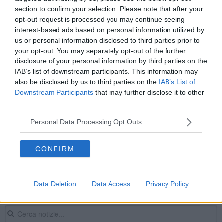
section to confirm your selection. Please note that after your
Inquinamento, che aria tira nelle città toscane
opt-out request is processed you may continue seeing
interest-based ads based on personal information utilized by
Miss Estate Toscana Celebration in passerella
us or personal information disclosed to third parties prior to
your opt-out. You may separately opt-out of the further
Nubifragio, proiettili di ghiaccio e migliaia senza
disclosure of your personal information by third parties on the
luce
IAB’s list of downstream participants. This information may
L’oreficeria non aiuta l’incremento dell’Export
also be disclosed by us to third parties on the
IAB’s List of
Downstream Participants
that may further disclose it to other
Premi agli studenti, anche per i droni
third parties.
Aliante precipita, muoiono istruttore e allievo
Personal Data Processing Opt Outs
27 nuovi ambiti per il turismo in Toscana
CONFIRM
Raddoppio dell'inceneritore, 5 Stelle all'attacco
Data Deletion
Data Access
Privacy Policy
​Primavera nel Borgo delle Camelie