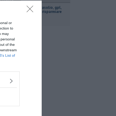
ttualità
​Benzina, gasolio, gpl,
ecco dove risparmiare
sonal or
ection to
ou may
 personal
out of the
 downstream
B’s List of