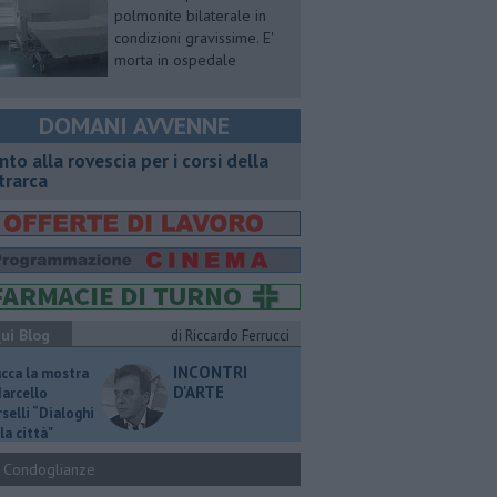
polmonite bilaterale in
condizioni gravissime. E'
morta in ospedale
DOMANI AVVENNE
onto alla rovescia per i corsi della
trarca
ui Blog
di Riccardo Ferrucci
INCONTRI
ucca la mostra
D'ARTE
Marcello
selli “Dialoghi
la città"
Condoglianze