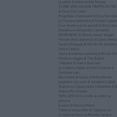
Le stelle di Astrea di Edit Permay
STORIE VISPE MA NON TROPPO DISTR
di Dario Dal Canto
Progettare il benessere di Erica Fiumalbi
La Toscana della birra di Davide Cappan
Cose strane e posti assurdi di Blue Lam
Storielba di Alessandro Canestrelli
NEURONEWS di Alberto Arturo Vergani
Pensieri della domenica di Libero Ventur
Fauda e balagan di Alfredo De Girolam
Enrico Catassi
Storie di ordinaria umanità di Nicolò Ste
Parole in viaggio di Tito Barbini
Turbative di Franco Bonciani
Lo scrittore sfigato di Enrico Guerrini e
Gordiano Lupi
Raccontare di Gusto di Rubina Rovini
Legalità e non solo di Salvatore Calleri
Shalom La Cultura della Solidarietà di 
Andrea Pio Cristiani
VERSI-AMO di Chi mette al centro la
persona
Eureka! di Nausica Manzi
Tabasco senza filtro di Tabasco n.6
Ci vuole un fisico di Michele Campisi