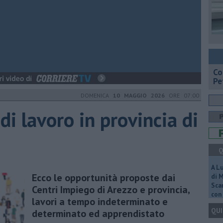
​C
Pe
DOMENICA
10 MAGGIO 2026
ORE 07:00
 di lavoro in provincia di
Q
A L
Ecco le opportunità proposte dai
di 
Scar
Centri Impiego di Arezzo e provincia,
con 
lavori a tempo indeterminato e
QUI
determinato ed apprendistato