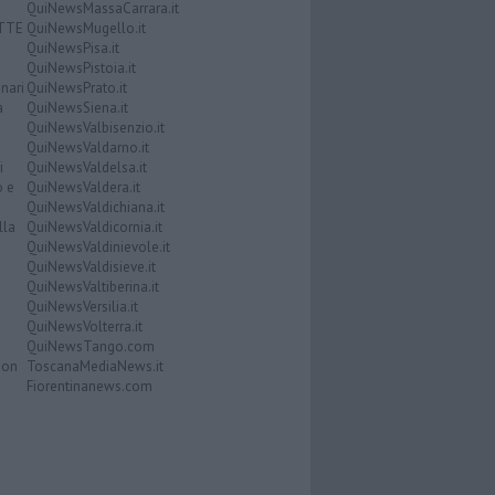
QuiNewsMassaCarrara.it
ATTE
QuiNewsMugello.it
QuiNewsPisa.it
QuiNewsPistoia.it
nari
QuiNewsPrato.it
a
QuiNewsSiena.it
QuiNewsValbisenzio.it
QuiNewsValdarno.it
i
QuiNewsValdelsa.it
o e
QuiNewsValdera.it
QuiNewsValdichiana.it
lla
QuiNewsValdicornia.it
QuiNewsValdinievole.it
QuiNewsValdisieve.it
QuiNewsValtiberina.it
QuiNewsVersilia.it
QuiNewsVolterra.it
QuiNewsTango.com
Don
ToscanaMediaNews.it
Fiorentinanews.com