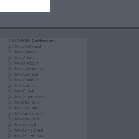
IL NETWORK QuiNews.net
QuiNewsAbetone.it
QuiNewsAmiata.it
QuiNewsAnimali.it
QuiNewsArezzo.it
QuiNewsCasentino.it
QuiNewsCecina.it
QuiNewsChianti.it
QuiNewsCuoio.it
QuiNewsElba.it
i
QuiNewsEmpolese.it
QuiNewsFirenze.it
QuiNewsGarfagnana.it
QuiNewsGrosseto.it
QuiNewsLivorno.it
QuiNewsLucca.it
QuiNewsLunigiana.it
QuiNewsMaremma.it