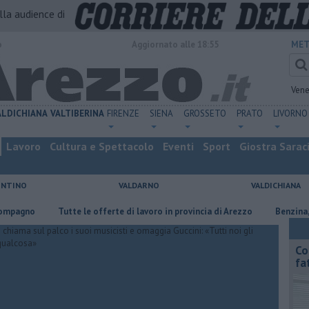
alla audience di
o
Aggiornato alle 18:55
MET
Vene
ALDICHIANA
VALTIBERINA
FIRENZE
SIENA
GROSSETO
PRATO
LIVORNO
Lavoro
Cultura e Spettacolo
Eventi
Sport
Giostra Sarac
ENTINO
VALDARNO
VALDICHIANA
o
​Tutte le offerte di lavoro in provincia di Arezzo
​Benzina, gasolio
Co
fa