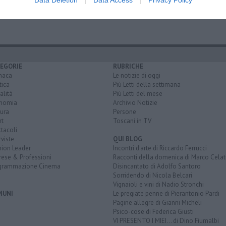
Data Deletion
Data Access
Privacy Policy
EGORIE
RUBRICHE
naca
Le notizie di oggi
tica
Più Letti della settimana
alità
Più Letti del mese
nomia
Archivio Notizie
ura
Persone
rt
Toscani in TV
tacoli
rviste
QUI BLOG
nion Leader
Incontri d'arte di Riccardo Ferrucci
rese & Professioni
Racconti della domenica di Marco Celat
grammazione Cinema
Disincantato di Adolfo Santoro
Sorridendo di Nicola Belcari
Vignaioli e vini di Nadio Stronchi
MUNI
Le pregiate penne di Pierantonio Pardi
Pagine allegre di Gianni Micheli
Psico-cose di Federica Giusti
VI PRESENTO I MIEI... di Dino Fiumalbi