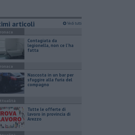
imi articoli
Vedi tutti
ronaca
Contagiata da
legionella, non ce l'ha
fatta
ronaca
Nascosta in un bar per
sfuggire alla furia del
compagno
ttualità
​Tutte le offerte di
lavoro in provincia di
Arezzo