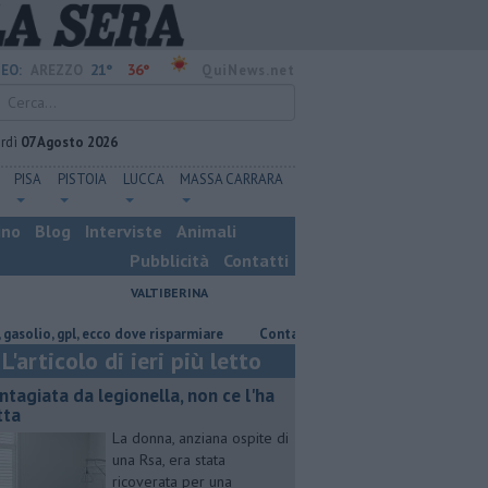
21°
36°
EO:
AREZZO
QuiNews.net
rdì
07 Agosto 2026
PISA
PISTOIA
LUCCA
MASSA CARRARA
ino
Blog
Interviste
Animali
Pubblicità
Contatti
VALTIBERINA
, gpl, ecco dove risparmiare
Contagiata da legionella, non ce l'ha fatta
L'articolo di ieri più letto
ntagiata da legionella, non ce l'ha
tta
La donna, anziana ospite di
una Rsa, era stata
ricoverata per una