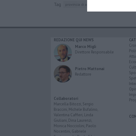
Tag
provincia di arezzo
arezzo
spid
REDAZIONE QUI NEWS
CAT
Cro
Marco Migli
Poli
Direttore Responsabile
Attu
Eco
Cult
Pietro Mattonai
Spo
Redattore
Spet
Inte
Opi
Imp
Collaboratori
Pro
Marcella Bitozzi, Sergio
Braccini, Michele Bufalino,
Valentina Caffieri, Linda
CO
Giuliani, Dina Laurenzi,
Monica Nocciolini, Paolo
Nocentini, Gabriele