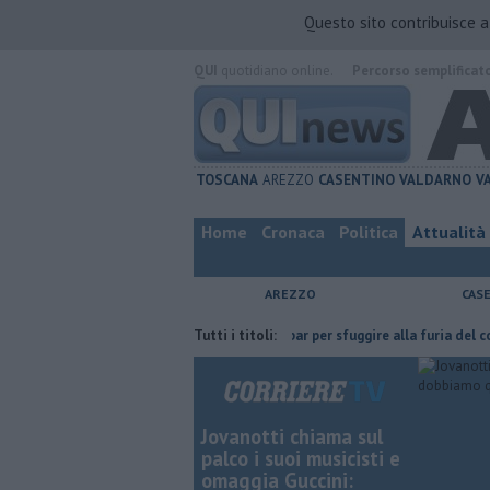
Questo sito contribuisce 
QUI
quotidiano online.
Percorso semplificat
TOSCANA
AREZZO
CASENTINO
VALDARNO
V
Home
Cronaca
Politica
Attualità
AREZZO
CAS
on ce l'ha fatta
Nascosta in un bar per sfuggire alla furia del compagn
Tutti i titoli:
Jovanotti chiama sul
palco i suoi musicisti e
omaggia Guccini: