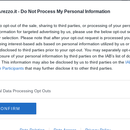
A
ezzo.it -
Do Not Process My Personal Information
 Contratto di Mestiere
6
to opt-out of the sale, sharing to third parties, or processing of your per
formation for targeted advertising by us, please use the below opt-out s
r selection. Please note that after your opt-out request is processed y
oro
della Regione Toscana non sarà più possibile accedere con
eing interest-based ads based on personal information utilized by us or
 offerte. L’accesso, come stabilito dal Decreto semplificazioni
disclosed to third parties prior to your opt-out. You may separately opt-
utilizzo di SPID, CNS o CIE
losure of your personal information by third parties on the IAB’s list of
. This information may also be disclosed by us to third parties on the
IA
Participants
that may further disclose it to other third parties.
oscana iscriviti alla
Newsletter QUInews - ToscanaMedia.
l Data Processing Opt Outs
amente nella tua casella di posta.
CONFIRM