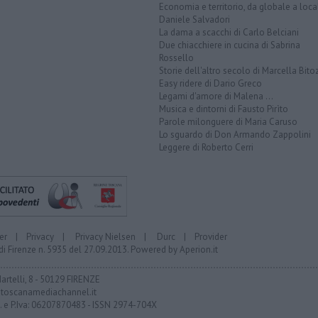
Economia e territorio, da globale a loca
Daniele Salvadori
La dama a scacchi di Carlo Belciani
Due chiacchiere in cucina di Sabrina
Rossello
Storie dell'altro secolo di Marcella Bito
Easy ridere di Dario Greco
Legami d'amore di Malena ...
Musica e dintorni di Fausto Pirìto
Parole milonguere di Maria Caruso
Lo sguardo di Don Armando Zappolini
Leggere di Roberto Cerri
er
|
Privacy
|
Privacy Nielsen
|
Durc
|
Provider
di Firenze n. 5935 del 27.09.2013. Powered by
Aperion.it
Martelli, 8 - 50129 FIRENZE
toscanamediachannel.it
F. e P.Iva: 06207870483 - ISSN 2974-704X