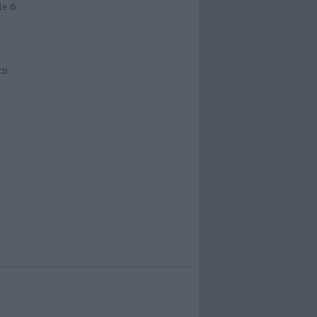
le di
zzi