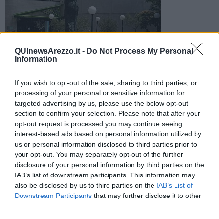
QUInewsArezzo.it -
Do Not Process My Personal
Avviata l’indagine epidemiologica, per i contatti prevista la
Information
profilassi. Il ragazzo è stabile, ricoverato al San Donato
If you wish to opt-out of the sale, sharing to third parties, or
processing of your personal or sensitive information for
targeted advertising by us, please use the below opt-out
section to confirm your selection. Please note that after your
opt-out request is processed you may continue seeing
VALDARNO - AREZZO —
È direttamente la Asl Toscana sud est a
interest-based ads based on personal information utilized by
comunicare un sospetto di un caso di menigite, verosimilmente di
us or personal information disclosed to third parties prior to
origine batterica, rilevato in un giovane del Valdarno.
your opt-out. You may separately opt-out of the further
Il Servizio Igiene e Sanità Pubblicha ha avviato l’inchiesta
disclosure of your personal information by third parties on the
epidemiologica per l’individuazione dei contatti che sono stati
IAB’s list of downstream participants. This information may
invitati a recarsi presso il proprio medico curante per avviare in via
also be disclosed by us to third parties on the
IAB’s List of
precauzionale la profilassi antibiotica.
Downstream Participants
that may further disclose it to other
third parties.