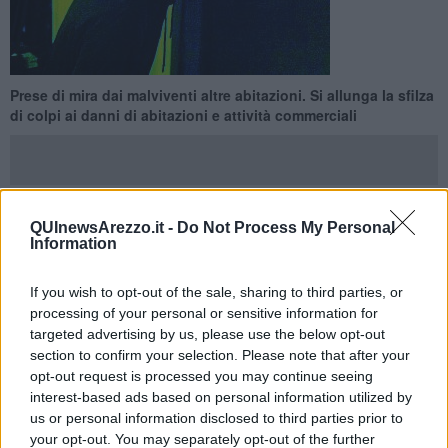
Prese di mira dai malviventi altre abitazioni. Si allunga la sfilza
di colpi ai danni di abitazioni e attività commerciali
QUInewsArezzo.it -
Do Not Process My Personal
LATERINA - AREZZO —
Ancora
furti ai danni di abitazioni
e non
Information
solo. Negli ultimi giorni sono state prese di mira case alle porte di
Arezzo, tra Olmo e Ripa di Olmo, un ingrosso di generi alimentari
If you wish to opt-out of the sale, sharing to third parties, or
sempre in città.
processing of your personal or sensitive information for
Ma anche case nella zona di
Maestà a Laterina.
Questi ultimi
targeted advertising by us, please use the below opt-out
episodi risalirebbero esattamente ad una settimana fa. Lo scorso
section to confirm your selection. Please note that after your
venerdì una banda di
"topi d'appartamento" a
vrebbero prima
opt-out request is processed you may continue seeing
atteso che i proprietari uscissero da casa per poi entrare in azione
interest-based ads based on personal information utilized by
e trafugare quello che hanno potuto. Un colpo andato a segno e un
us or personal information disclosed to third parties prior to
altro, invece, interrotto dal rientro dell'inquilina. La refurtiva è stata
your opt-out. You may separately opt-out of the further