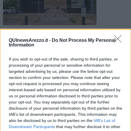
Riscontrate alcune positività tra dei pazienti alla Gruccia, per
questo la direzione ha sospeso l'accesso ai visitatori per
QUInewsArezzo.it -
Do Not Process My Personal
alcuni giorni
Information
If you wish to opt-out of the sale, sharing to third parties, or
processing of your personal or sensitive information for
targeted advertising by us, please use the below opt-out
section to confirm your selection. Please note that after your
MONTEVARCHI —
E' direttamente la direzione dell'ospedale della
opt-out request is processed you may continue seeing
Gruccia ad informare che a seguito di alcuni casi di positività al
interest-based ads based on personal information utilized by
virus Sars Cov-2 riscontrati tra ricoverati nel reparto di
medicina
, si
us or personal information disclosed to third parties prior to
rende necessario mettere in atto azioni di prevenzione per ridurre
your opt-out. You may separately opt-out of the further
la diffusione del contagio. Infatti, chiariscono dalla Asl trattandosi di
disclosure of your personal information by third parties on the
pazienti non è possibile spostarli.
IAB’s list of downstream participants. This information may
Per questo motivo è stato
temporaneamente sospeso l'accesso
also be disclosed by us to third parties on the
IAB’s List of
dei visitatori
in tale reparto a partire da domani, sabato 23 aprile,
Downstream Participants
that may further disclose it to other
fino al 2 maggio.