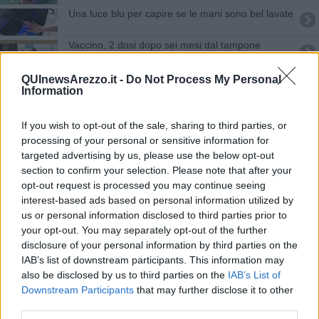
Una luce blu per capire se le mani sono bel lavate
Vaccino, 2 dosi dopo sei mesi dal tampone
positivo
​Smontaggio inevitabile dei gazebo in Corso Italia
QUInewsArezzo.it -
Do Not Process My Personal
Information
Vaccino anti Covid, il numero verde per
prenotarlo
If you wish to opt-out of the sale, sharing to third parties, or
La doppia immunità è l'antidoto migliore al Covid
processing of your personal or sensitive information for
targeted advertising by us, please use the below opt-out
section to confirm your selection. Please note that after your
Casi Covid nel reparto di medicina dell'ospedale
opt-out request is processed you may continue seeing
interest-based ads based on personal information utilized by
Parte la ​campagna vaccinale antinfluenzale-covid
us or personal information disclosed to third parties prior to
your opt-out. You may separately opt-out of the further
​Covid, cosa accade ai guariti
disclosure of your personal information by third parties on the
IAB’s list of downstream participants. This information may
Tamponi antigenici rapidi, tutto pronto
also be disclosed by us to third parties on the
IAB’s List of
Downstream Participants
that may further disclose it to other
Gli studenti "incontrano" il virologo Maga
third parties.