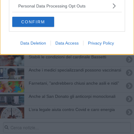
​Ghinelli: “E' deciso, il 5 settembre la Giostra”
Personal Data Processing Opt Outs
​Due nuove tribune in Piazza Grande per la
CONFIRM
Giostra
Da Arezzo importante scoperta medica sul Covid
Data Deletion
Data Access
Privacy Policy
La Provincia dona gel anti-Covid alle scuole
Stabili le condizioni del cardinale Bassetti
Anche i medici specializzandi possono vaccinarsi
Farnetani, "andrebbero chiusi anche asili e nidi"
Anche al San Donato gli anticorpi monoclonali
L’ora legale aiuta contro Covid e caro energia