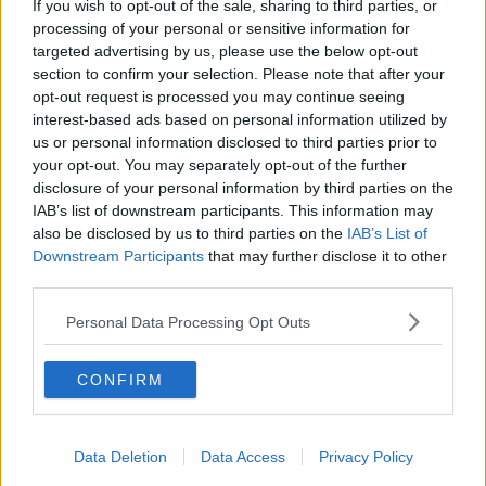
If you wish to opt-out of the sale, sharing to third parties, or
Palazzo Pretorio.
processing of your personal or sensitive information for
targeted advertising by us, please use the below opt-out
section to confirm your selection. Please note that after your
opt-out request is processed you may continue seeing
Durante i 4 i giorni in cui il comico e il suo staff
, compreso
interest-based ads based on personal information utilized by
l’autore televisivo Walter Santillo,
sono rimasti ad Anghiari,
hanno
us or personal information disclosed to third parties prior to
soggiornato a Podere Tovari cenando al ristorante da Alighierio.
your opt-out. You may separately opt-out of the further
disclosure of your personal information by third parties on the
Da qui l’idea di dedicare un’intera giornata alla visita del
IAB’s list of downstream participants. This information may
borgo
accompagnati dall’assessore Lorenzini. Panariello è dovuto
ripartire domenica mattina dispiaciuto per non essere rimasto allo
also be disclosed by us to third parties on the
IAB’s List of
spettacolo serale di
“Anghiari si accende”
, con le mura, i vicoli e
Downstream Participants
that may further disclose it to other
le piazzette del centro storico illuminati da candele e torce in
third parties.
un’atmosfera magica. L’evento che ha visto tanta partecipazione,
sarà ripetuto il 26 dicembre.
Personal Data Processing Opt Outs
“
Mentre io lavoro, questi signori alle mie spalle che sarebbero i miei
autori aspettano di mangiare –
ha detto lo stesso Panariello in
CONFIRM
un video nel proprio profilo Instagram ufficiale, con il suo
classico slang toscano
– siamo qua ad Anghiari, in un posto
meraviglioso: stiamo lavorando per preparare il copione del
Data Deletion
Data Access
Privacy Policy
prossimo spettacolo dal titolo ‘La favola mia’ che andrà in tutti i
teatri italiani dal 24 gennaio”.