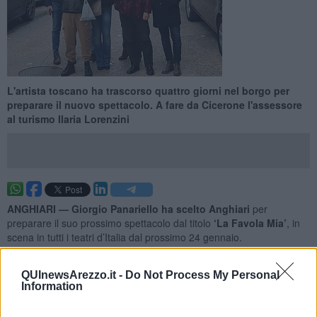
L'artista toscano ha trascorso quattro giorni nel borgo per
preparare il nuovo spettacolo. A fare da Cicerone l'assessore
al turismo Ilaria Lorenzini
ANGHIARI —
Giorgio Panariello ha scelto Anghiari
per
preparare il suo prossimo spettacolo dal titolo
‘La Favola Mia’
, in
scena in tutti i teatri d’Italia dal prossimo 24 gennaio.
Ancora una volta quindi i riflettori si sono accesi sul borgo storico di
Anghiari, apprezzato e fotografato dal comico toscano.
A fare da
QUInewsArezzo.it -
Do Not Process My Personal
Cicerone durante la visita è stata l’assessore Ilaria Lorenzini
Information
che nel weekend ha accompagnato Panariello tra le vie del centro
storico, guidandolo durante la visita al Museo della Battaglia e a