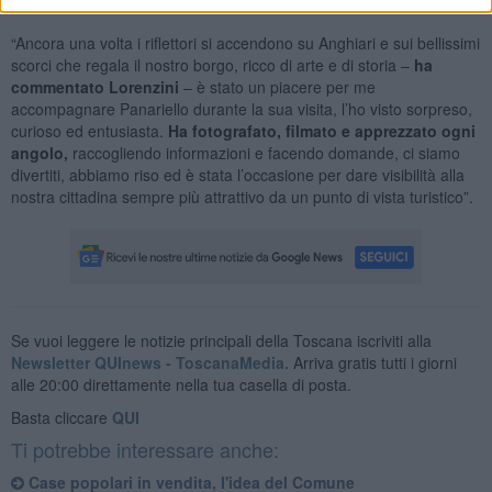
“Ancora una volta i riflettori si accendono su Anghiari e sui bellissimi
scorci che regala il nostro borgo, ricco di arte e di storia –
ha
commentato Lorenzini
– è stato un piacere per me
accompagnare Panariello durante la sua visita, l’ho visto sorpreso,
curioso ed entusiasta.
Ha fotografato, filmato e apprezzato ogni
angolo,
raccogliendo informazioni e facendo domande, ci siamo
divertiti, abbiamo riso ed è stata l’occasione per dare visibilità alla
nostra cittadina sempre più attrattivo da un punto di vista turistico”.
Se vuoi leggere le notizie principali della Toscana iscriviti alla
Newsletter QUInews - ToscanaMedia.
Arriva gratis tutti i giorni
alle 20:00 direttamente nella tua casella di posta.
Basta cliccare
QUI
Ti potrebbe interessare anche:
Case popolari in vendita, l'idea del Comune