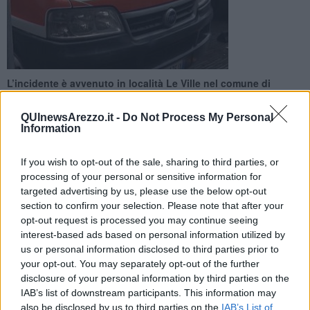
L’incidente è avvenuto in località Le Ville nel comune di
Monterchi sulla SS 73. Due persone sono rimaste ferite e
trasportate al Pronto Soccorso
QUInewsArezzo.it -
Do Not Process My Personal
Information
If you wish to opt-out of the sale, sharing to third parties, or
processing of your personal or sensitive information for
targeted advertising by us, please use the below opt-out
VALTIBERINA - AREZZO —
Attivato alle ore 14:55 il 118 della ASL
section to confirm your selection. Please note that after your
TSE in località Le Ville, Comune di Monterchi, per un incidente che
opt-out request is processed you may continue seeing
ha coinvolto un camion sulla SS73. Due pazienti sono stati
interest-based ads based on personal information utilized by
trasportati in codice 2: un uomo di 41 anni al Pronto Soccorso di
us or personal information disclosed to third parties prior to
Sansepolcro e una donna di 43 anni al Pronto Soccorso di Arezzo.
your opt-out. You may separately opt-out of the further
Sul posto Misericordia di Sansepolcro con infermiere del 118, la
disclosure of your personal information by third parties on the
Misericordia di Arezzo, i vigili del fuoco e forze dell’ordine.
IAB’s list of downstream participants. This information may
L’incidente autonomo che ha coinvolto un mezzo pesante, ha
also be disclosed by us to third parties on the
IAB’s List of