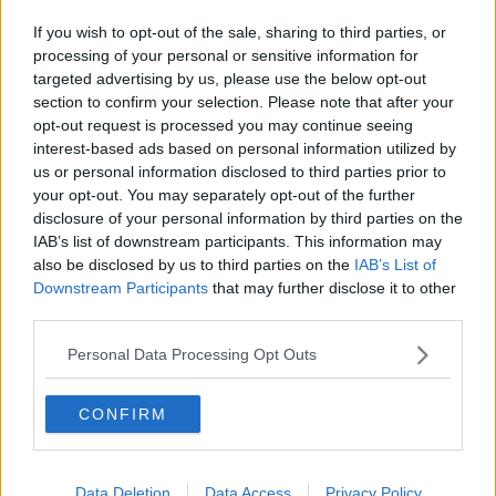
​Benzina, gasolio, gpl, ecco dove risparmiare
If you wish to opt-out of the sale, sharing to third parties, or
Covid: altri 519 casi nell'Aretino, morto un uomo
processing of your personal or sensitive information for
targeted advertising by us, please use the below opt-out
Covid, nell'Aretino 295 nuovi casi in 31 Comuni
section to confirm your selection. Please note that after your
opt-out request is processed you may continue seeing
interest-based ads based on personal information utilized by
​Benzina, gasolio, gpl, ecco dove risparmiare
us or personal information disclosed to third parties prior to
your opt-out. You may separately opt-out of the further
Altri 363 casi Covid nell'Aretino, morta una donna
disclosure of your personal information by third parties on the
IAB’s list of downstream participants. This information may
​Benzina, gasolio, gpl, ecco dove risparmiare
also be disclosed by us to third parties on the
IAB’s List of
Downstream Participants
that may further disclose it to other
Covid, nell'Aretino altri 58 casi su 420 tamponi
third parties.
​Benzina, gasolio, gpl, ecco dove risparmiare
Personal Data Processing Opt Outs
Covid, 74 nuovi casi nell'Aretino e nessun
decesso
CONFIRM
Covid, 62 nuovi casi in provincia di Arezzo
Balzo Covid, 327 nuovi casi in provincia di Arezzo
Data Deletion
Data Access
Privacy Policy