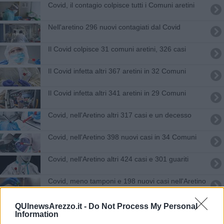
Covid, il contagio colpisce tutti i Comuni aretini
Nell'aretino 296 nuovi contagiati dal Covid
Il Covid colpisce 31 comuni aretini, 326 casi
Il Covid infetta altri 367 aretini in 32 Comuni
Il Covid infetta altri 341 aretini in 29 Comuni
Covid, nell'Aretino altri 317 casi e un decesso
Covid, nell'Aretino 398 nuovi casi in 34 Comuni
Covid, nell'Aretino altri 424 casi e 301 guariti
Covid, meno tamponi e 198 nuovi casi nell'Aretino
​Benzina, gasolio, gpl, ecco dove risparmiare
QUInewsArezzo.it -
Do Not Process My Personal
Information