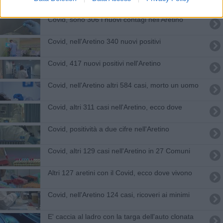
Covid, sono 306 i nuovi contagi nell'Aretino
Covid, nell'Aretino 340 nuovi positivi
Covid, 417 nuovi positivi nell'Aretino
Covid, nell'Aretino altri 584 casi, morto un uomo
Covid, altri 311 casi nell'Aretino, ecco dove
Covid, positività a due cifre nell'Aretino
Covid, altri 129 casi nell'Aretino in 27 Comuni
Altri 127 aretini con il Covid, ecco dove vivono
Covid, nell'Aretino 124 casi, ricoveri ai minimi
E' caccia al ladro con la targa dell'auto clonata