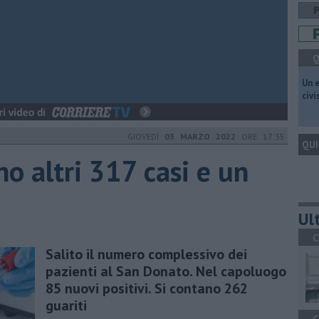
Q
​Un 
civ
GIOVEDÌ
03 MARZO 2022
ORE 17:35
QUI
no altri 317 casi e un
Ult
C
Salito il numero complessivo dei
pazienti al San Donato. Nel capoluogo
85 nuovi positivi. Si contano 262
guariti