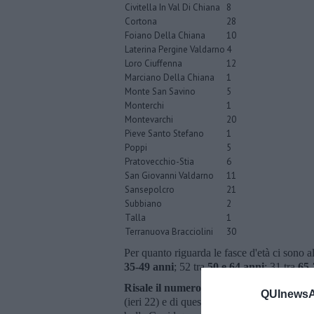
Civitella In Val Di Chiana
8
Cortona
28
Foiano Della Chiana
10
Laterina Pergine Valdarno
4
Loro Ciuffenna
12
Marciano Della Chiana
1
Monte San Savino
5
Monterchi
1
Montevarchi
20
Pieve Santo Stefano
1
Poppi
5
Pratovecchio-Stia
6
San Giovanni Valdarno
11
Sansepolcro
21
Subbiano
2
Talla
1
Terranuova Bracciolini
30
Per quanto riguarda le fasce d'età ci sono al
35-49 anni
; 52 tra
50 e 64 anni
; 31 tra
65-
Risale il numero complessivo dei ricove
QUInewsAr
(ieri 22) e di questi 4 (ieri 3) si trovano i