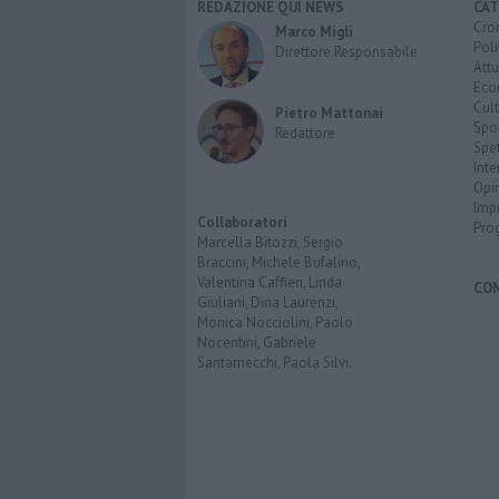
REDAZIONE QUI NEWS
CAT
Cro
Marco Migli
Poli
Direttore Responsabile
Attu
Eco
Cult
Pietro Mattonai
Spo
Redattore
Spet
Inte
Opi
Imp
Collaboratori
Pro
Marcella Bitozzi, Sergio
Braccini, Michele Bufalino,
Valentina Caffieri, Linda
CO
Giuliani, Dina Laurenzi,
Monica Nocciolini, Paolo
Nocentini, Gabriele
Santarnecchi, Paola Silvi.