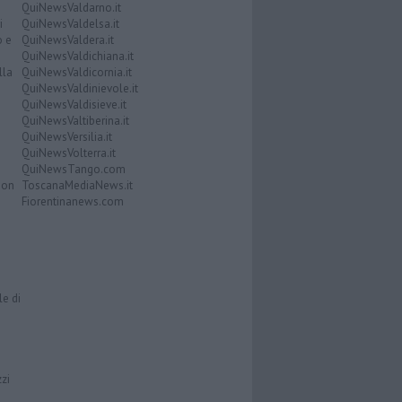
QuiNewsValdarno.it
i
QuiNewsValdelsa.it
o e
QuiNewsValdera.it
QuiNewsValdichiana.it
lla
QuiNewsValdicornia.it
QuiNewsValdinievole.it
QuiNewsValdisieve.it
QuiNewsValtiberina.it
QuiNewsVersilia.it
QuiNewsVolterra.it
QuiNewsTango.com
Don
ToscanaMediaNews.it
Fiorentinanews.com
le di
zzi