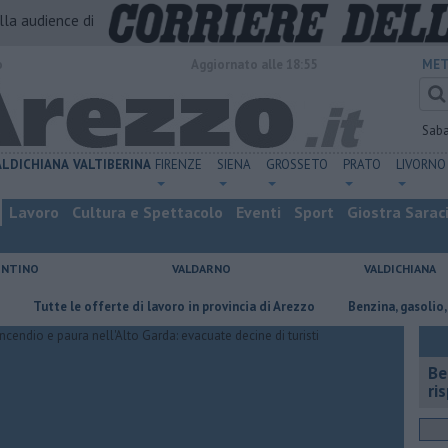
alla audience di
o
Aggiornato alle 18:55
MET
Sab
ALDICHIANA
VALTIBERINA
FIRENZE
SIENA
GROSSETO
PRATO
LIVORNO
Lavoro
Cultura e Spettacolo
Eventi
Sport
Giostra Sarac
ENTINO
VALDARNO
VALDICHIANA
te le offerte di lavoro in provincia di Arezzo
​Benzina, gasolio, gpl, ecco
​B
ri