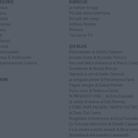
EGORIE
RUBRICHE
naca
Le notizie di oggi
tica
Più Letti della settimana
alità
Più Letti del mese
nomia
Archivio Notizie
ura
Persone
rt
Toscani in TV
tacoli
rviste
QUI BLOG
nion Leader
Disincantato di Adolfo Santoro
rese & Professioni
Incontri d'arte di Riccardo Ferrucci
grammazione Cinema
Racconti della domenica di Marco Celat
Sorridendo di Nicola Belcari
Vignaioli e vini di Nadio Stronchi
MUNI
Le pregiate penne di Pierantonio Pardi
Pagine allegre di Gianni Micheli
Psico-cose di Federica Giusti
VI PRESENTO I MIEI... di Dino Fiumalbi
Le stelle di Astrea di Edit Permay
STORIE VISPE MA NON TROPPO DISTR
di Dario Dal Canto
Progettare il benessere di Erica Fiumalbi
La Toscana della birra di Davide Cappan
Cose strane e posti assurdi di Blue Lam
Storielba di Alessandro Canestrelli