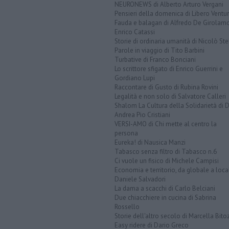
NEURONEWS di Alberto Arturo Vergani
Pensieri della domenica di Libero Ventur
Fauda e balagan di Alfredo De Girolam
Enrico Catassi
Storie di ordinaria umanità di Nicolò Ste
Parole in viaggio di Tito Barbini
Turbative di Franco Bonciani
Lo scrittore sfigato di Enrico Guerrini e
Gordiano Lupi
Raccontare di Gusto di Rubina Rovini
Legalità e non solo di Salvatore Calleri
Shalom La Cultura della Solidarietà di 
Andrea Pio Cristiani
VERSI-AMO di Chi mette al centro la
persona
Eureka! di Nausica Manzi
Tabasco senza filtro di Tabasco n.6
Ci vuole un fisico di Michele Campisi
Economia e territorio, da globale a loca
Daniele Salvadori
La dama a scacchi di Carlo Belciani
Due chiacchiere in cucina di Sabrina
Rossello
Storie dell'altro secolo di Marcella Bito
Easy ridere di Dario Greco