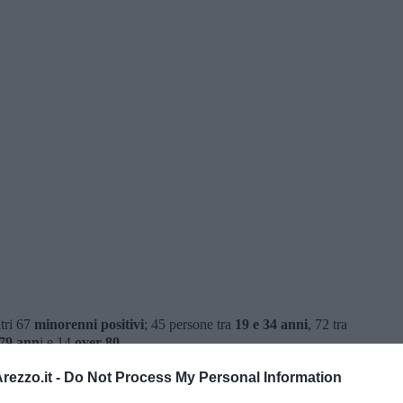
tri 67
minorenni positivi
; 45 persone tra
19 e 34 anni
, 72 tra
79 ann
i e 14
over 80
.
rati al San Donato
. All'ospedale cittadino ci sono 28
pazienti
ezzo.it -
Do Not Process My Personal Information
n "Terapia Intensiva". L'azienda Sanitaria informa che tanto in