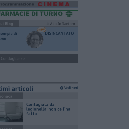
ui Blog
di Adolfo Santoro
DISINCANTATO
esempio di
ismo
Condoglianze
imi articoli
Vedi tutti
ronaca
Contagiata da
legionella, non ce l'ha
fatta