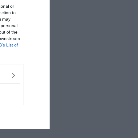
sonal or
ection to
ou may
 personal
out of the
 downstream
B’s List of