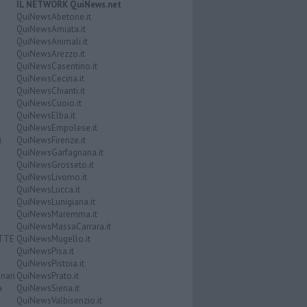
IL NETWORK QuiNews.net
QuiNewsAbetone.it
QuiNewsAmiata.it
QuiNewsAnimali.it
QuiNewsArezzo.it
QuiNewsCasentino.it
QuiNewsCecina.it
QuiNewsChianti.it
QuiNewsCuoio.it
QuiNewsElba.it
QuiNewsEmpolese.it
i
QuiNewsFirenze.it
QuiNewsGarfagnana.it
QuiNewsGrosseto.it
QuiNewsLivorno.it
QuiNewsLucca.it
QuiNewsLunigiana.it
QuiNewsMaremma.it
QuiNewsMassaCarrara.it
ATTE
QuiNewsMugello.it
QuiNewsPisa.it
QuiNewsPistoia.it
nari
QuiNewsPrato.it
a
QuiNewsSiena.it
QuiNewsValbisenzio.it