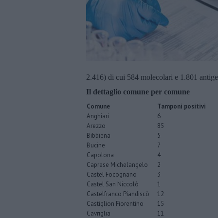
2.416) di cui 584 molecolari e 1.801 antigen
Il dettaglio comune per comune
Comune
Tamponi positivi
Anghiari
6
Arezzo
85
Bibbiena
5
Bucine
7
Capolona
4
Caprese Michelangelo
2
Castel Focognano
3
Castel San Niccolò
1
Castelfranco Piandiscò
12
Castiglion Fiorentino
15
Cavriglia
11