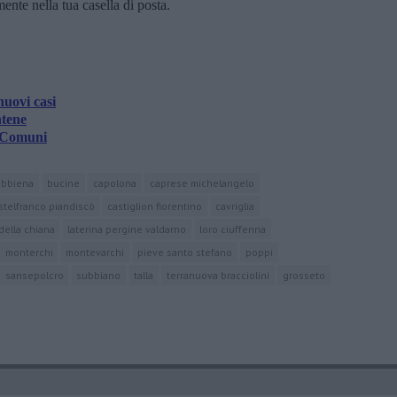
amente nella tua casella di posta.
nuovi casi
ntene
29 Comuni
ibbiena
bucine
capolona
caprese michelangelo
stelfranco piandiscò
castiglion fiorentino
cavriglia
della chiana
laterina pergine valdarno
loro ciuffenna
monterchi
montevarchi
pieve santo stefano
poppi
sansepolcro
subbiano
talla
terranuova bracciolini
grosseto