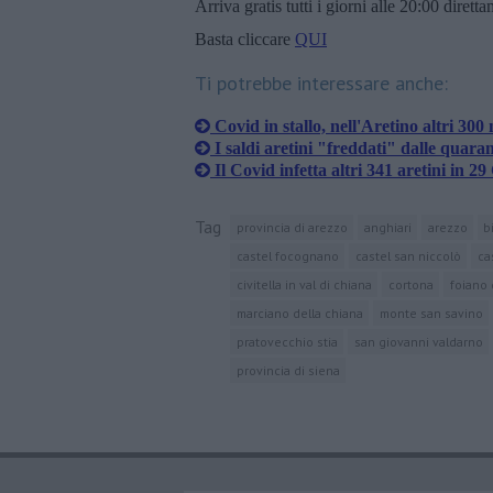
Arriva gratis tutti i giorni alle 20:00 dirett
Basta cliccare
QUI
Ti potrebbe interessare anche:
Covid in stallo, nell'Aretino altri 300 
I saldi aretini "freddati" dalle quara
Il Covid infetta altri 341 aretini in 
Tag
provincia di arezzo
anghiari
arezzo
b
castel focognano
castel san niccolò
ca
civitella in val di chiana
cortona
foiano 
marciano della chiana
monte san savino
pratovecchio stia
san giovanni valdarno
provincia di siena