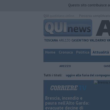
Questo sito contribuisce 
QUI
quotidiano online.
Percorso semplificat
TOSCANA
AREZZO
CASENTINO
VALDARNO
V
Home
Cronaca
Politica
Attualità
AREZZO
CAS
fatta
Nascosta in un bar per sfuggire alla furia del compagno
Tutti i titoli:
​Tut
Brescia, incendio e
paura nell'Alto Garda:
evacuate decine di