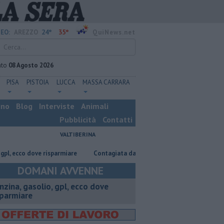
24°
35°
EO:
AREZZO
QuiNews.net
ato
08 Agosto 2026
PISA
PISTOIA
LUCCA
MASSA CARRARA
ino
Blog
Interviste
Animali
Pubblicità
Contatti
VALTIBERINA
 dove risparmiare
Contagiata da legionella, non ce l'ha fatta
Nascos
DOMANI AVVENNE
enzina, gasolio, gpl, ecco dove
sparmiare