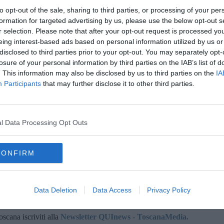
 per cento
dei ricoverati
non è vaccinato
. Deceduto un uomo
to opt-out of the sale, sharing to third parties, or processing of your per
pregresse.
formation for targeted advertising by us, please use the below opt-out s
 in area Covid sono 19 (il 60 per cento non è vaccinato) mentre 5
r selection. Please note that after your opt-out request is processed y
er cento non è vaccinato). Deceduto un uomo di 91 anni vaccinato
eing interest-based ads based on personal information utilized by us or
disclosed to third parties prior to your opt-out. You may separately opt-
ti al San Donato è rimasto stabile. Infatti, siamo passati dai 26
losure of your personal information by third parties on the IAB’s list of
. This information may also be disclosed by us to third parties on the
IA
Participants
that may further disclose it to other third parties.
guariti 262 aretini. Attualmente sono 3.450 gli aretini ancora
no in
quaranten
a
perché contatti di caso.
tivi (ieri 1.045)
e di questi 317 risiedono in provincia di Arezzo,
e 62 extra Asl.
l Data Processing Opt Outs
ui.
lio ed è aggiornato rispetto alle anticipazioni di stamani.
CONFIRM
Data Deletion
Data Access
Privacy Policy
oscana iscriviti alla
Newsletter QUInews - ToscanaMedia.