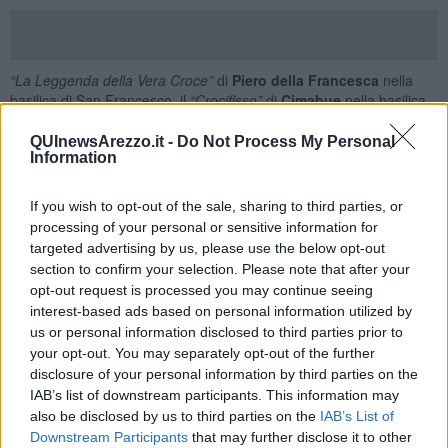
“La Leggenda della Vera Croce”
di
Piero della Francesca
nella
basilica di San Francesco, il
“Crocifisso”
di
Cimabue
nella basilica
di San Domenico, il
“Ciclo dei mesi”
della pieve di Santa Maria
Assunta, la
“Madonna del Parto”
di
Piero della Francesca
a
QUInewsArezzo.it -
Do Not Process My Personal
Information
Monterchi e il
“Volto Santo”
di Sansepolcro sono le imprese più
note, ma nella sua incessante attività Anna Maria Maetzke fu
determinante per salvare dall’oblio tante altre opere.
If you wish to opt-out of the sale, sharing to third parties, or
processing of your personal or sensitive information for
Come studiosa dette un grande contributo alla riscoperta di pagine
targeted advertising by us, please use the below opt-out
basilari dell’arte aretina.
section to confirm your selection. Please note that after your
Fu proprio lei, ad esempio, che individuò la firma criptata di
Andrea
opt-out request is processed you may continue seeing
di Nerio
nella
“Annunciazione”
custodita oggi nel Museo
interest-based ads based on personal information utilized by
Diocesano, grazie alla quale venne ridata un’identità storica al
us or personal information disclosed to third parties prior to
maestro trecentesco.
your opt-out. You may separately opt-out of the further
Anna Maria Maetzke era sensibile anche ai linguaggi
disclosure of your personal information by third parties on the
contemporanei. Il pittore e incisore aretino
Raffaello Lucci
ha più
IAB’s list of downstream participants. This information may
volte reso omaggio in passato alla storica dell’arte, alla quale era
also be disclosed by us to third parties on the
IAB’s List of
legato da profonda amicizia e riconoscenza. Ne sono esempio una
Downstream Participants
that may further disclose it to other