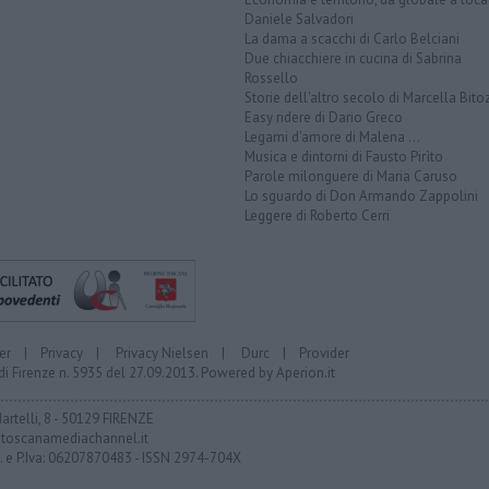
Daniele Salvadori
La dama a scacchi di Carlo Belciani
Due chiacchiere in cucina di Sabrina
Rossello
Storie dell'altro secolo di Marcella Bito
Easy ridere di Dario Greco
Legami d'amore di Malena ...
Musica e dintorni di Fausto Pirìto
Parole milonguere di Maria Caruso
Lo sguardo di Don Armando Zappolini
Leggere di Roberto Cerri
er
|
Privacy
|
Privacy Nielsen
|
Durc
|
Provider
di Firenze n. 5935 del 27.09.2013. Powered by
Aperion.it
Martelli, 8 - 50129 FIRENZE
toscanamediachannel.it
F. e P.Iva: 06207870483 - ISSN 2974-704X