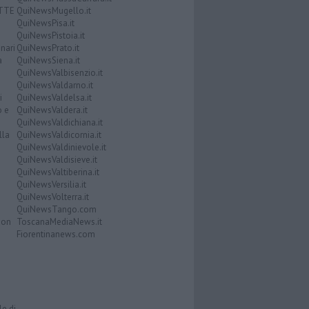
ATTE
QuiNewsMugello.it
QuiNewsPisa.it
QuiNewsPistoia.it
nari
QuiNewsPrato.it
a
QuiNewsSiena.it
QuiNewsValbisenzio.it
QuiNewsValdarno.it
i
QuiNewsValdelsa.it
o e
QuiNewsValdera.it
QuiNewsValdichiana.it
lla
QuiNewsValdicornia.it
QuiNewsValdinievole.it
QuiNewsValdisieve.it
QuiNewsValtiberina.it
QuiNewsVersilia.it
QuiNewsVolterra.it
QuiNewsTango.com
Don
ToscanaMediaNews.it
Fiorentinanews.com
le di