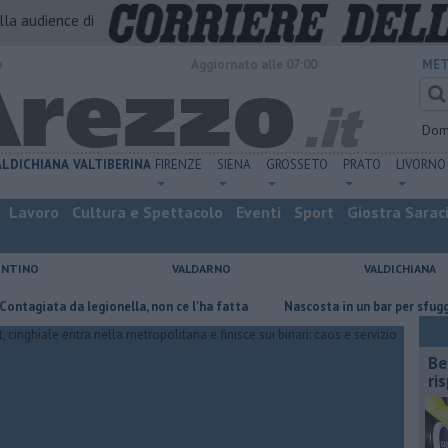
alla audience di
o
Aggiornato alle 07:00
MET
Dom
ALDICHIANA
VALTIBERINA
FIRENZE
SIENA
GROSSETO
PRATO
LIVORNO
Lavoro
Cultura e Spettacolo
Eventi
Sport
Giostra Sarac
ENTINO
VALDARNO
VALDICHIANA
a da legionella, non ce l'ha fatta
Nascosta in un bar per sfuggire alla
​B
ri