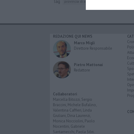
Tag
provincia di arezzo
donella mattesini
a
REDAZIONE QUI NEWS
CAT
Cro
Marco Migli
Poli
Direttore Responsabile
Attu
Eco
Cult
Pietro Mattonai
Spo
Redattore
Spet
Inte
Opi
Imp
Collaboratori
Pro
Marcella Bitozzi, Sergio
Braccini, Michele Bufalino,
Valentina Caffieri, Linda
CO
Giuliani, Dina Laurenzi,
Monica Nocciolini, Paolo
Nocentini, Gabriele
Santarnecchi, Paola Silvi.