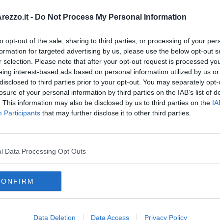
C
ico attraverso voucher del Comune
per sostituzione
 per l’effettuazione delle attività necessarie all’organizzazione
ezzo.it -
Do Not Process My Personal Information
a rete relazionale o per supporto assistenziale in caso di
/della caregiver; per il riconoscimento delle competenze
o agli standard professionali di alcune conoscenze e capacità
to opt-out of the sale, sharing to third parties, or processing of your per
-sanitaria".
formation for targeted advertising by us, please use the below opt-out s
r selection. Please note that after your opt-out request is processed y
eing interest-based ads based on personal information utilized by us or
disclosed to third parties prior to your opt-out. You may separately opt-
losure of your personal information by third parties on the IAB’s list of
. This information may also be disclosed by us to third parties on the
IA
Participants
that may further disclose it to other third parties.
oscana iscriviti alla
Newsletter QUInews - ToscanaMedia.
amente nella tua casella di posta.
l Data Processing Opt Outs
 bandi"
CONFIRM
 restarci"
rà al Pionta"
Data Deletion
Data Access
Privacy Policy