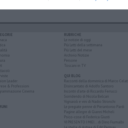
rezzo
EGORIE
RUBRICHE
naca
Le notizie di oggi
tica
Più Letti della settimana
alità
Più Letti del mese
nomia
Archivio Notizie
ura
Persone
rt
Toscani in TV
tacoli
rviste
QUI BLOG
nion Leader
Racconti della domenica di Marco Celat
rese & Professioni
Disincantato di Adolfo Santoro
grammazione Cinema
Incontri d'arte di Riccardo Ferrucci
Sorridendo di Nicola Belcari
Vignaioli e vini di Nadio Stronchi
MUNI
Le pregiate penne di Pierantonio Pardi
Pagine allegre di Gianni Micheli
Psico-cose di Federica Giusti
VI PRESENTO I MIEI... di Dino Fiumalbi
Le stelle di Astrea di Edit Permay