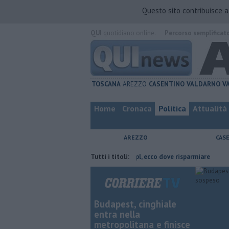
Questo sito contribuisce 
QUI
quotidiano online.
Percorso semplificat
TOSCANA
AREZZO
CASENTINO
VALDARNO
V
Home
Cronaca
Politica
Attualità
AREZZO
CAS
cia di Arezzo
​Benzina, gasolio, gpl, ecco dove risparmiare
Tutti i titoli:
Contagiat
Budapest, cinghiale
entra nella
metropolitana e finisce