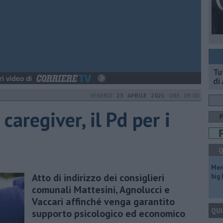
​T
di
VENERDÌ
23 APRILE 2021
ORE 09:00
aregiver, il Pd per i
Q
Mem
Atto di indirizzo dei consiglieri
big
comunali Mattesini, Agnolucci e
Vaccari affinché venga garantito
QUI
supporto psicologico ed economico