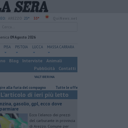
23°
35°
EO:
AREZZO
QuiNews.net
enica
09 Agosto 2026
PISA
PISTOIA
LUCCA
MASSA CARRARA
ino
Blog
Interviste
Animali
Pubblicità
Contatti
VALTIBERINA
 furia del compagno
​Tutte le offerte di lavoro in provincia di Arezzo
L'articolo di ieri più letto
enzina, gasolio, gpl, ecco dove
sparmiare
Ecco l'elenco dei prezzi
del carburante in provincia
di Arezzo. Comune per