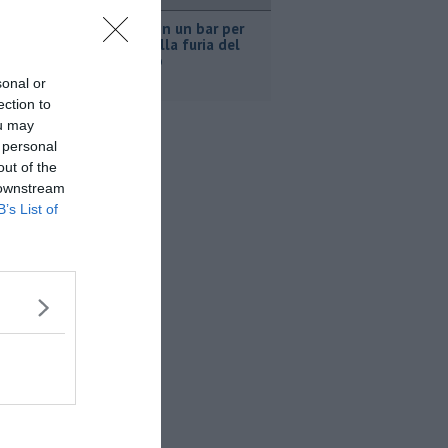
ronaca
Nascosta in un bar per
sfuggire alla furia del
compagno
sonal or
ection to
ou may
 personal
out of the
 downstream
B’s List of