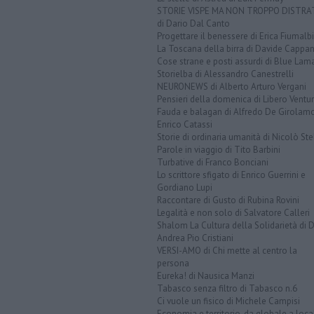
STORIE VISPE MA NON TROPPO DISTR
di Dario Dal Canto
Progettare il benessere di Erica Fiumalbi
La Toscana della birra di Davide Cappan
Cose strane e posti assurdi di Blue Lam
Storielba di Alessandro Canestrelli
NEURONEWS di Alberto Arturo Vergani
Pensieri della domenica di Libero Ventur
Fauda e balagan di Alfredo De Girolam
Enrico Catassi
Storie di ordinaria umanità di Nicolò Ste
Parole in viaggio di Tito Barbini
Turbative di Franco Bonciani
Lo scrittore sfigato di Enrico Guerrini e
Gordiano Lupi
Raccontare di Gusto di Rubina Rovini
Legalità e non solo di Salvatore Calleri
Shalom La Cultura della Solidarietà di 
Andrea Pio Cristiani
VERSI-AMO di Chi mette al centro la
persona
Eureka! di Nausica Manzi
Tabasco senza filtro di Tabasco n.6
Ci vuole un fisico di Michele Campisi
Economia e territorio, da globale a loca