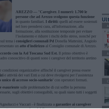
AREZZO —
"
Caregiver. I numeri: 1.700 le
persone che ad Arezzo svolgono questa funzione
Ult
in quanto familiari.
I diritti:
quelli ad essere sostenuti
A
nel loro prendersi cura, all'informazione, alla
formazione, alla sostituzione temporale per evitare
l’isolamento e ridurre i rischi dello stress, nonché per
 sul tema i
consiglieri comunali Pd
Donella Mattesini, Angiolo
presentato un
atto d'indirizzo
al Consiglio comunale di Arezzo.
accordo con la Asl Toscana Sud Est.
Il primo obiettivo è
A
dro conoscitivo di quanti sono i caregiver del territorio aretino
 condizioni organizzative affinché il caregiver possa essere
izi
e attività dei vari Enti a cui deve rivolgersi per l’assistenza
o unico di accesso socio-sanitario'
con operatori formati.
C
e esauriente
sulle problematiche di cui soffre la persona
essarie, sugli obiettivi conseguibili, su quali siano tutti i soggetti
Agnolucci e Vaccari - è finalizzata a
garantire ai caregiver