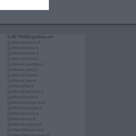
IL NETWORK QuiNews.net
QuiNewsAbetone.it
QuiNewsAmiata.it
QuiNewsAnimali.it
QuiNewsArezzo.it
QuiNewsCasentino.it
QuiNewsCecina.it
QuiNewsChianti.it
QuiNewsCuoio.it
i
QuiNewsElba.it
QuiNewsEmpolese.it
QuiNewsFirenze.it
QuiNewsGarfagnana.it
QuiNewsGrosseto.it
QuiNewsLivorno.it
QuiNewsLucca.it
QuiNewsLunigiana.it
QuiNewsMaremma.it
QuiNewsMassaCarrara.it