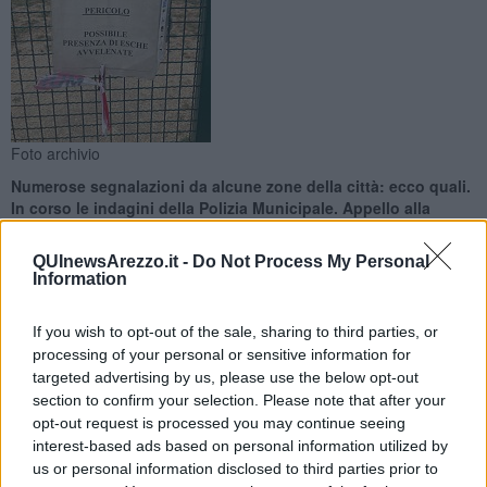
Foto archivio
Numerose segnalazioni da alcune zone della città: ecco quali.
In corso le indagini della Polizia Municipale. Appello alla
massima attenzione
QUInewsArezzo.it -
Do Not Process My Personal
Information
If you wish to opt-out of the sale, sharing to third parties, or
processing of your personal or sensitive information for
AREZZO —
“Da più parti, e concentrate negli ultimi giorni,
sono
targeted advertising by us, please use the below opt-out
pervenute varie segnalazioni di spargimento di bocconi
section to confirm your selection. Please note that after your
avvelenati.
Disseminare esche tossiche col solo fine di fare del
opt-out request is processed you may continue seeing
male agli animali è un gesto vile e riprovevole, oltre che costituire
interest-based ads based on personal information utilized by
reato". A dare notizia, di questo inaccettabile fenomeno che non
us or personal information disclosed to third parties prior to
accenna a placarsi, è direttamente l'assessore comunale Giovanna