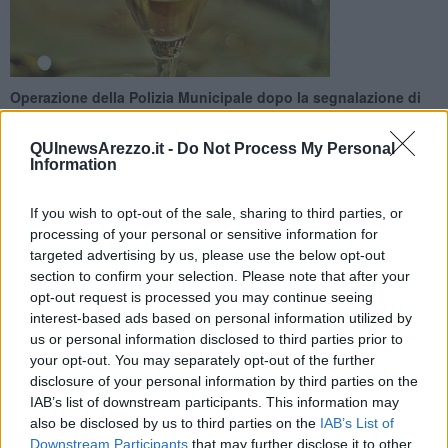
Operazione della Polizia Municipale dopo la segnalazione di
un genitore. La figlia era tornata a casa in stato di ebbrezza
QUInewsArezzo.it -
Do Not Process My Personal
Information
If you wish to opt-out of the sale, sharing to third parties, or
processing of your personal or sensitive information for
AREZZO —
Somministrava alcolici a minori di 16 anni,
targeted advertising by us, please use the below opt-out
denunciato.
section to confirm your selection. Please note that after your
Tutto è partito dalla segnalazione
del genitore di una 14enne
,
opt-out request is processed you may continue seeing
circa un mese fa: si è rivolto alla polizia municipale per segnalare
interest-based ads based on personal information utilized by
che la figlia era tornata a casa mostrando
sintomi evidenti di
us or personal information disclosed to third parties prior to
ebbrezza
dovuta a sostanze alcoliche.
your opt-out. You may separately opt-out of the further
disclosure of your personal information by third parties on the
IAB’s list of downstream participants. This information may
also be disclosed by us to third parties on the
IAB’s List of
E' quindi partita l’attività d’indagine da parte della sezione di Polizia
Downstream Participants
that may further disclose it to other