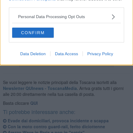
Giudiziaria della Polizia Municipale: è emerso che alcune ragazze,
third parties.
tra i 14 e i 15 anni, durante un fine settimana erano state in un bar
del centro e avevano consumato bevande alcoliche. Il barista non
Personal Data Processing Opt Outs
aveva chiesto loro alcun
documento per verificare l'età.
L'uomo che materialmente ha servito alle ragazzine il
drink
è stato
CONFIRM
individuato e deferito per
somministrazione di bevande alcoliche
a minori.
Data Deletion
Data Access
Privacy Policy
Se vuoi leggere le notizie principali della Toscana iscriviti alla
Newsletter QUInews - ToscanaMedia.
Arriva gratis tutti i giorni
alle 20:00 direttamente nella tua casella di posta.
Basta cliccare
QUI
Ti potrebbe interessare anche:
Evade dai domiciliari, provoca incidente e scappa
Con la moto contro guard-rail, ferito diciottenne
Arezzo Wave in Paris e non in "patria"