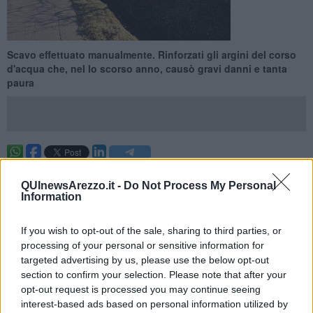
Scavo effettuato manualmente. Rinforzati gli argini del corso
d'acqua che, nel lo scorso anno, causò gravi danni e tanta
paura
AREZZO —
Il Consorzio 2 Alto Valdarno ha effettuato un lavoro di
manutenzione straordinaria di riprofilatura dell'alveo del torrente
QUInewsArezzo.it -
Do Not Process My Personal
Information
che, nel 2019, causò allagamenti e gravi danni. Successivamente
all'autorizzazione della Regione Toscana, settore Genio Civile
Valdarno Superiore, si è proceduto alla rimozione della vegetazione
If you wish to opt-out of the sale, sharing to third parties, or
infestante. Tutto l'argine lungo la comunale della Sella è stato
processing of your personal or sensitive information for
ripulito.
targeted advertising by us, please use the below opt-out
"Il lavoro di manutenzione è stato fatto manualmente e con l’ausilio
section to confirm your selection. Please note that after your
di un piccolo mezzo d’opera, per permettere il pieno rispetto delle
opt-out request is processed you may continue seeing
geometrie esistenti. Con la terra opportunamente compattata,
interest-based ads based on personal information utilized by