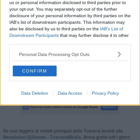
inumidita e lavorata in strati è stata poi ripristinata la struttura della
us or personal information disclosed to third parties prior to
sponda sinistra, su cui si era registrata la rottura”
. - spiega
your opt-out. You may separately opt-out of the further
l’ingegner Beatrice Lanusini, responsabile del Consorzio 2 Alto
disclosure of your personal information by third parties on the
Valdarno per la zona aretina.
IAB’s list of downstream participants. This information may
also be disclosed by us to third parties on the
IAB’s List of
Downstream Participants
that may further disclose it to other
third parties.
L'allagamento verificatosi nel dicembre scorso ha messo in luce
Personal Data Processing Opt Outs
l'importanza delle opere di manutenzione ordinaria dei corsi
d'acqua per garantire la resistenza degli argini.
"Sono proprio queste le attività fondamentali per portare alla luce
CONFIRM
criticità importanti che, se non sanate tempestivamente, potrebbero
trasformarsi in severi fattori di rischio per il territorio”.
Conclude
Serena Stefani, Presidente del CB2.
Data Deletion
Data Access
Privacy Policy
Se vuoi leggere le notizie principali della Toscana iscriviti alla
Newsletter QUInews - ToscanaMedia.
Arriva gratis tutti i giorni