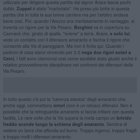
utilizzato per dirigere questa partita dal signor Arace lascia pochi
dubbi.
Zuppel
è stato "martoriato". Ha preso più botte in questa
partita che in tutta la sua breve carriera ma per l'arbitro andava
bene così. Poi, quando l'Arezzo era meritatamente in vantaggio, si
inventa un rigore per la Vis Pesaro.
Borghini
va in copertura su
Cannavò che, girato di spalle, "sviene" a terra. Arace,
e solo lui
,
vede un contatto con il difensore amaranto e fischia il rigore che
consente alla Vis di pareggiare. Ma non è finita qui. Quando i
padroni di casa stano vincendo per 3-2
nega due rigori solari a
Cerci.
I falli sono clamorosi così come sarebbe stato giusto anche il
relativo provvedimento disciplinare nei confronti dei difensori della
Vis Pesaro.
In tutto questo c'è poi la "carenza atavica" degli amaranto che,
anche oggi, commettono
orrori
(non è un refuso) difensivi. Non è
possibile che la retroguardia amaranto si faccia infilare con questa
facilità. Le rare volte che la Vis supera la metà campo un
brivido
freddo scende lungo la schiena degli amaranto
. Sembra di
vedere un lama che affonda sul burro. Troppo ingenui, troppo fragili
e troppo molli i difensori amaranto.