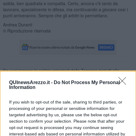
solida, ben quadrata e compatta. Certo, ancora c'è tanto da
lavorare, specialmente in difesa, ma continuando a giocare così i
punti arriveranno. Sempre che gli arbitri lo permettano.
Andrea Duranti
© Riproduzione riservata
Se vuoi leggere le notizie principali della Toscana iscriviti alla
Newsletter QUInews - ToscanaMedia.
Arriva gratis tutti i giorni
alle 20:00 direttamente nella tua casella di posta.
QUInewsArezzo.it -
Do Not Process My Personal
Information
Basta cliccare
QUI
If you wish to opt-out of the sale, sharing to third parties, or
Fotogallery
processing of your personal or sensitive information for
targeted advertising by us, please use the below opt-out
section to confirm your selection. Please note that after your
opt-out request is processed you may continue seeing
interest-based ads based on personal information utilized by