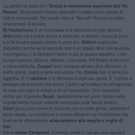
La partita ha detto che l
'Arezzo è nettamente superiore alla Vis
Pesaro
. Gli amaranto hanno disputato il miglior primo tempo di
tutto il campionato. Per quello visto al "Benelli" l'Arezzo avrebbe
strameritato di vincere.
Di Paolantonio
è un fuoriclasse e lo dimostra ad ogni giocata.
Arini
lotta ma è bravo anche a costruire, a dettare i tempi di gioco
e si fa trovare spesso anche in zona tiro.
Belloni
segna una
doppietta (anche se la seconda rete è un regalo della retroguardia
marchigiana) e si dimostra l'uomo in più di questa squadra. Lotta
su ogni pallone, attacca, difende, costruisce. Poi finisce la benzina
e viene sostituito.
Zuppel
tiene occupati almeno due difensori, ci
mette grinta, voglia e determinazione. Per
Cutolo
non ci sono più
aggettivi. E' il
capitano
e lo dimostra in ogni suo gesto. E' il primo a
pressare gli avversari ma anche il primo ad insidiare la retroguardia
di casa con colpi di classe e tiri al fulmicotone. Una menzione
anche per il giovane
Sussi
. Specialmente nel primo tempo salta
regolarmente l'uomo creando scompiglio sula fascia sinistra.
Cerci
gioca poco meno di mezz'ora ma ci mette grinta, cattiveria e
tanta classe. La condizione è ancora distante ma il fuoriclasse sta
finalmente dimostrando
attaccamento alla maglia e voglia di
fare
.
Infine
mister Camplone
. Il tecnico mette in campo una squadra