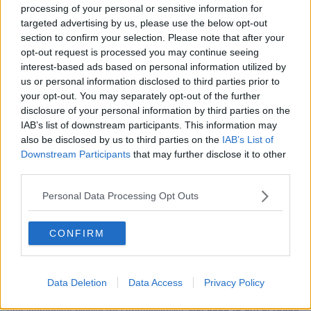
Day Amaranto
. Se l'Arezzo affronterà il campionato di serie D la
processing of your personal or sensitive information for
società punterà sui giovani che andranno alle final four.
targeted advertising by us, please use the below opt-out
section to confirm your selection. Please note that after your
opt-out request is processed you may continue seeing
interest-based ads based on personal information utilized by
Date per scontate le partenze di
Iacoponi
e
Zuppel
a fare dei
us or personal information disclosed to third parties prior to
nomi per la prossima rosa 2021/2022 è stato
Roberto Muzzi
. Il
your opt-out. You may separately opt-out of the further
responsabile del settore giovanile ha sottolineato il grande lavoro
disclosure of your personal information by third parties on the
fatto con tutte e tre le squadre in testa ai rispettivi campionati e
IAB’s list of downstream participants. This information may
messo in evidenza alcuni nomi che potrebbero approdare in prima
also be disclosed by us to third parties on the
IAB’s List of
squadra.
Downstream Participants
that may further disclose it to other
third parties.
Niccolò Marras,
17 reti
capocannoniere del campionato
,
Damiano Marras
e
Matteo Tordella
sono tra i possibili innesti per
Personal Data Processing Opt Outs
il prossimo campionato.
L'Arezzo è ancora in attesa della decisione per eventuali
CONFIRM
ripescaggi in serie C
quindi con le due opzioni ancora aperte.
Mercato in parte bloccato proprio per l'indecisione su quale
campionato dovrà giocare la squadra amaranto.
Per la serie D
Cutolo
e
Pinna
saranno le guide per una rosa di
Data Deletion
Data Access
Privacy Policy
giocatori bravi e giovani con innesti di categoria pronti subito ad
una immediata risalita tra i professionisti.
N
el caso in cui ci fosse