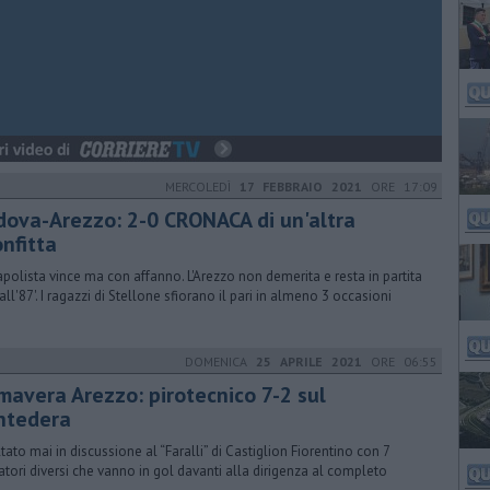
MERCOLEDÌ
17 FEBBRAIO 2021
ORE 17:09
dova-Arezzo: 2-0 CRONACA di un'altra
nfitta
apolista vince ma con affanno. L'Arezzo non demerita e resta in partita
all'87'. I ragazzi di Stellone sfiorano il pari in almeno 3 occasioni
DOMENICA
25 APRILE 2021
ORE 06:55
imavera Arezzo: pirotecnico 7-2 sul
ntedera
ltato mai in discussione al “Faralli” di Castiglion Fiorentino con 7
atori diversi che vanno in gol davanti alla dirigenza al completo