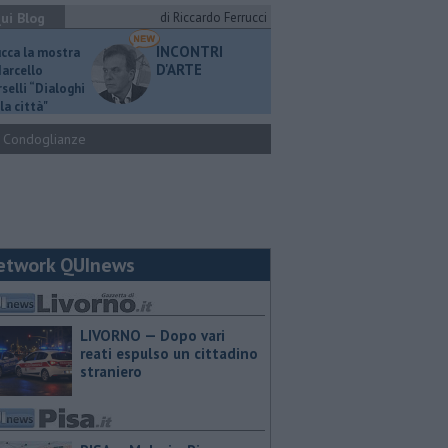
ui Blog
di Riccardo Ferrucci
INCONTRI
ucca la mostra
D'ARTE
Marcello
selli “Dialoghi
la città"
Condoglianze
etwork QUInews
LIVORNO — Dopo vari
reati espulso un cittadino
straniero