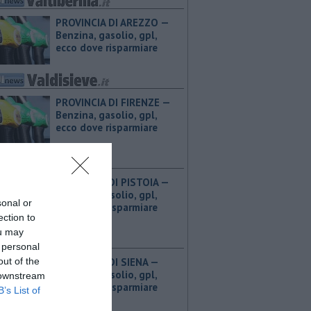
PROVINCIA DI AREZZO — ​
Benzina, gasolio, gpl,
ecco dove risparmiare
PROVINCIA DI FIRENZE — ​
Benzina, gasolio, gpl,
ecco dove risparmiare
PROVINCIA DI PISTOIA — ​
Benzina, gasolio, gpl,
sonal or
ecco dove risparmiare
ection to
ou may
 personal
out of the
PROVINCIA DI SIENA — ​
Benzina, gasolio, gpl,
 downstream
ecco dove risparmiare
B’s List of