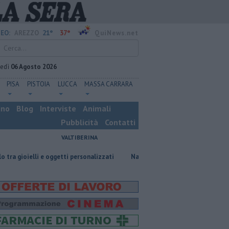
21°
37°
EO:
AREZZO
QuiNews.net
vedì
06 Agosto 2026
PISA
PISTOIA
LUCCA
MASSA CARRARA
ino
Blog
Interviste
Animali
Pubblicità
Contatti
VALTIBERINA
e oggetti personalizzati
Nascosta in un bar per sfuggire alla furia del c