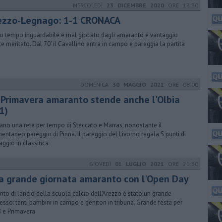
MERCOLEDÌ
23 DICEMBRE 2020
ORE 13:30
ezzo-Legnago: 1-1 CRONACA
o tempo inguardabile e mal giocato dagli amaranto e vantaggio
te meritato. Dal 70' il Cavallino entra in campo e pareggia la partita
DOMENICA
30 MAGGIO 2021
ORE 08:00
 Primavera amaranto stende anche l'Olbia
1)
ano una rete per tempo di Steccato e Marras, nonostante il
ntaneo pareggio di Pinna. Il pareggio del Livorno regala 5 punti di
aggio in classifica
GIOVEDÌ
01 LUGLIO 2021
ORE 21:30
a grande giornata amaranto con l'Open Day
ento di lancio della scuola calcio dell'Arezzo è stato un grande
esso: tanti bambini in campo e genitori in tribuna. Grande festa per
 e Primavera