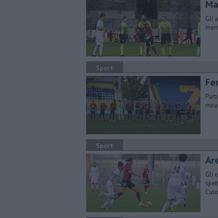
Ma
Gli 
meri
Sport
Fe
Part
mira
Sport
Ar
Gli 
spet
Cuto