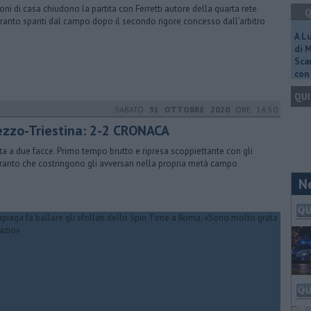
oni di casa chiudono la partita con Ferretti autore della quarta rete.
Q
anto spariti dal campo dopo il secondo rigore concesso dall'arbitro
A L
di 
Scar
con 
QUI
SABATO
31 OTTOBRE 2020
ORE 14:50
ezzo-Triestina: 2-2 CRONACA
ita a due facce. Primo tempo brutto e ripresa scoppiettante con gli
anto che costringono gli avversari nella propria metà campo
N