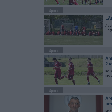
Sport
​L'
A gu
Oggi
Sport
Am
Gi
Indi
ripe
Sport
Are
am
Idee