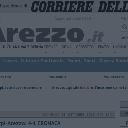
alla audience di
o
Aggiornato alle 18:50
MET
Gio
ALDICHIANA
VALTIBERINA
FIRENZE
SIENA
GROSSETO
PRATO
LIVORNO
Lavoro
Cultura e Spettacolo
Eventi
Sport
Giostra Sarac
ENTINO
VALDARNO
VALDICHIANA
isparmiare
Arezzo, capitale dell’oro: l’incisione su metallo tra gioielli 
DOMENICA
18 OTTOBRE 2020
ORE 15:50
rpi-Arezzo: 4-1 CRONACA