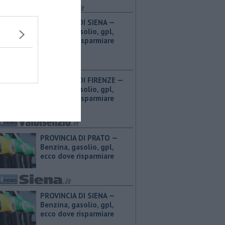
PROVINCIA DI SIENA — ​
Benzina, gasolio, gpl,
ecco dove risparmiare
PROVINCIA DI FIRENZE — ​
Benzina, gasolio, gpl,
ecco dove risparmiare
PROVINCIA DI PRATO — ​
Benzina, gasolio, gpl,
ecco dove risparmiare
PROVINCIA DI SIENA — ​
Benzina, gasolio, gpl,
ecco dove risparmiare