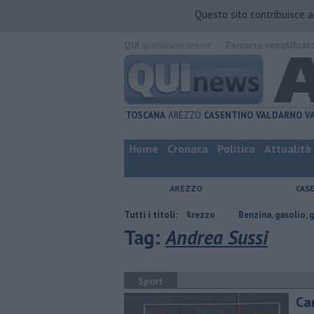
Questo sito contribuisce 
QUI
quotidiano online.
Percorso semplificat
TOSCANA
AREZZO
CASENTINO
VALDARNO
V
Home
Cronaca
Politica
Attualità
AREZZO
CAS
ferte di lavoro in provincia di Arezzo
Tutti i titoli:
​Benzina, gasolio, gpl, ecco dove r
Tag:
Andrea Sussi
Sport
Ca