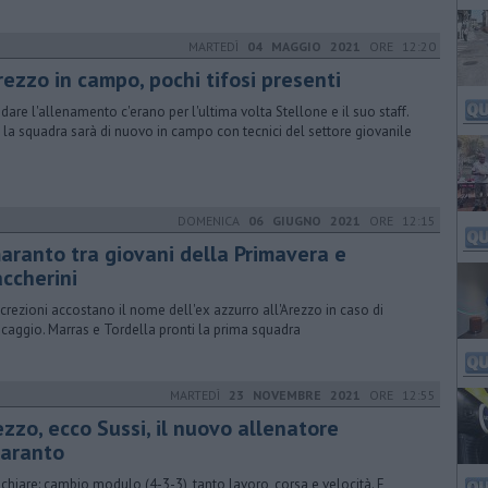
MARTEDÌ
04 MAGGIO 2021
ORE 12:20
Arezzo in campo, pochi tifosi presenti
idare l'allenamento c'erano per l'ultima volta Stellone e il suo staff.
 la squadra sarà di nuovo in campo con tecnici del settore giovanile
DOMENICA
06 GIUGNO 2021
ORE 12:15
aranto tra giovani della Primavera e
accherini
screzioni accostano il nome dell'ex azzurro all'Arezzo in caso di
scaggio. Marras e Tordella pronti la prima squadra
MARTEDÌ
23 NOVEMBRE 2021
ORE 12:55
zzo, ecco Sussi, il nuovo allenatore
aranto
 chiare: cambio modulo (4-3-3), tanto lavoro, corsa e velocità. E