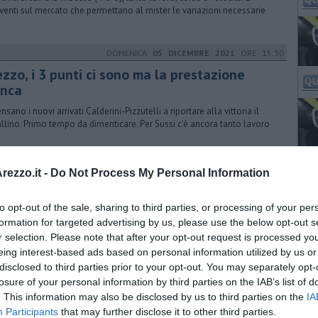
rventi sul mercato che permettano al mister le variazioni necessarie
DOMENICA
05 DICEMBRE 2021
ORE 15:30
zzo, i 3 punti ci sono ma la prestazione
nca
nsano i nuovi arrivati Calderini-Pizzutelli a riportare alla vittoria il
llino. Primo tempo da dimenticare. Per Sussi c'è ancora tanto lavoro
DOMENICA
12 DICEMBRE 2021
ORE 17:30
ezzo.it -
Do Not Process My Personal Information
aranto bello e concreto - IL PAGELLONE
to opt-out of the sale, sharing to third parties, or processing of your per
ovi acquisti hanno cambiato il volto dell'Arezzo. Sussi sta costruendo
squadra adatta alla serie D. Foggia il migliore: gol e prestazione
formation for targeted advertising by us, please use the below opt-out s
r selection. Please note that after your opt-out request is processed y
eing interest-based ads based on personal information utilized by us or
disclosed to third parties prior to your opt-out. You may separately opt-
GIOVEDÌ
06 GENNAIO 2022
ORE 13:55
losure of your personal information by third parties on the IAB’s list of
. This information may also be disclosed by us to third parties on the
IA
ezzo, campionato fermo si riparte il 23
Participants
that may further disclose it to other third parties.
nnaio