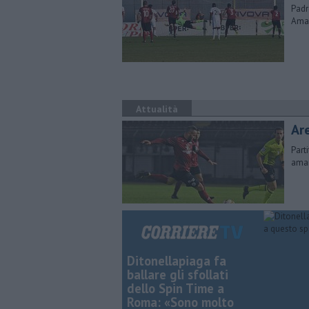
Padr
Amar
Attualità
Ar
Part
amar
Ditonellapiaga fa
ballare gli sfollati
dello Spin Time a
Roma: «Sono molto