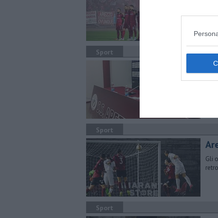
Deci
dell
Persona
Sport
L'A
La s
alla
Sport
Ar
Gli 
retr
Sport