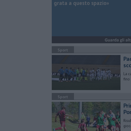
grata a questo spazio»
Sport
Pa
sco
La c
fino 
Sport
Pr
Po
Risu
gioc