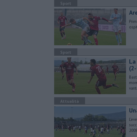
Sport
Ar
Prim
ospi
Sport
La
(2-
Bast
mome
vant
Attualità
Un
L'ev
succ
2008