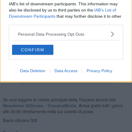
IAB’s list of downstream participants. This information may
e staff tecnico. Le dimissioni rassegnate da
Stellone, Gennari,
also be disclosed by us to third parties on the
IAB’s List of
Gorgone e Zambardi
sono notizia di ieri sera, e quello di stamani
è stato
l'ultimo allenamento da loro diretto
. La squadra tornerà
Downstream Participants
that may further disclose it to other
sul campo anche oggi pomeriggio, in attesa di notizie più precise su
third parties.
quale sarà il programma dei prossimi giorni, ma a seguirli ci
saranno tecnici già negli organici della società, quindi provenienti
Personal Data Processing Opt Outs
dal settore giovanile. Quasi certamente sarà Andrea Sussi, già
allenatore della Primavera 3, a comandare il lavoro odierno.
CONFIRM
Giulio Cirinei
© Riproduzione riservata
Data Deletion
Data Access
Privacy Policy
Se vuoi leggere le notizie principali della Toscana iscriviti alla
Newsletter QUInews - ToscanaMedia.
Arriva gratis tutti i giorni
alle 20:00 direttamente nella tua casella di posta.
Basta cliccare
QUI