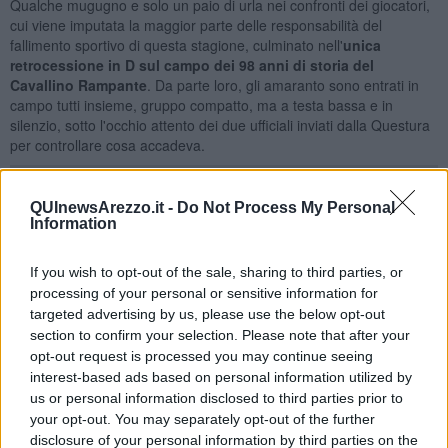
Qualche mugugno e solo un paio di urla nei confronti dei giocatori,
cui viene imputata la maggior parte delle responsabilità del
fallimento sportivo di questa stagione, culminato nell'
unica
retrocessione in D sul campo dei 98 anni di storia del
Cavallino Rampante
. Da parte loro, gli amaranto sono entrati in
campo tutti insieme, gruppo compatto, ma a testa bassa e in
silenzio, sotto l'occhio attento dei due ufficiali inviati dalla Questura
per controllare cosa accadeva.
QUInewsArezzo.it -
Do Not Process My Personal
Information
L'allenamento è stato poco o niente
. L'assenza di impegni
sportivi nel prossimo futuro e il certo svincolo di tutti per la
If you wish to opt-out of the sale, sharing to third parties, or
decadenza dei contratti vista la retrocessione tra i dilettanti, hanno
fatto si che i calciatori facessero
solo qualche giro di campo
,
processing of your personal or sensitive information for
correndo tutti in gruppo a testa bassa. Sia prima, che dopo, tutti in
targeted advertising by us, please use the below opt-out
cerchio dalla parte opposta del campo di allenamento, lontano da
section to confirm your selection. Please note that after your
orecchie indiscrete. Non è facile immaginare quali possano essere
opt-out request is processed you may continue seeing
state le parole del confronto, visto che il risultato finale della
interest-based ads based on personal information utilized by
stagione e le modalità in cui è arrivato, hanno lasciato
amaro in
us or personal information disclosed to third parties prior to
bocca e rabbia
, ma ben poco da dire.
your opt-out. You may separately opt-out of the further
disclosure of your personal information by third parties on the
E' stata sicuramente l'ultima occasione per salutarsi con allenatore