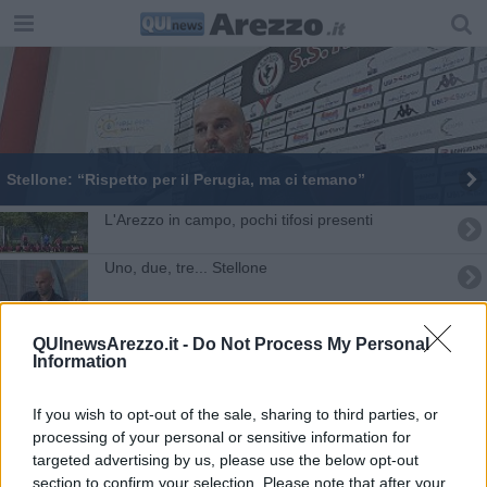
​Stellone: “Rispetto per il Perugia, ma ci temano”
​L'Arezzo in campo, pochi tifosi presenti
​Uno, due, tre... Stellone
Stellone squalificato per due giornate
QUInewsArezzo.it -
Do Not Process My Personal
Information
MODENA-AREZZO: 3-1, una sconfitta che pesa
CRONACA
Stellone: “Siamo pronti alla partita della vita”
If you wish to opt-out of the sale, sharing to third parties, or
processing of your personal or sensitive information for
targeted advertising by us, please use the below opt-out
Carletti non ce la fa per la sfida al Cesena
section to confirm your selection. Please note that after your