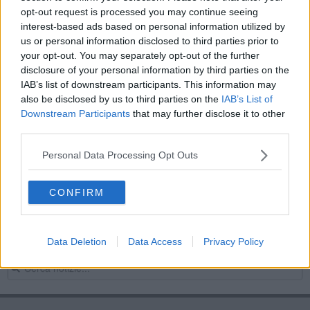
opt-out request is processed you may continue seeing
Stellone e il suo staff si sono dimessi
interest-based ads based on personal information utilized by
us or personal information disclosed to third parties prior to
​Arezzo-Feralpisalò: fischia Costanza di Agrigento
your opt-out. You may separately opt-out of the further
disclosure of your personal information by third parties on the
Parte l'era Stellone, con la Feralpi la prova del 9
IAB’s list of downstream participants. This information may
also be disclosed by us to third parties on the
IAB’s List of
​Stellone sarà in panchina con la Vis Pesaro
Downstream Participants
that may further disclose it to other
third parties.
"Lavoro, concretezza e praticità", Stellone docet
Personal Data Processing Opt Outs
Stellone in campo per preparare la Feralpisalò
CONFIRM
Arezzo-Feralpisalò 2-3: il film del primo tempo
Emergenza infortunati per l'Arezzo a Bolzano
Data Deletion
Data Access
Privacy Policy