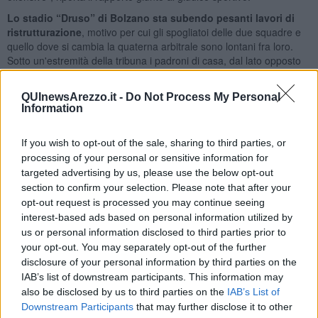
Lo stadio “Druso” di Bolzano sta subendo pesanti lavori di
ristrutturazione
, motivo per cui gli spogliatoi delle due squadre e
quello dove si cambia la quaterna arbitrale sono lontani fra loro.
Sotto un'estremità della tribuna i padroni di casa, dal lato opposto
della gradinata quello della squadra ospite. Il direttore di gara, gli
assistenti e il quarto ufficiale hanno invece a disposizione un
QUInewsArezzo.it -
Do Not Process My Personal
modulo prefabbricato sito dietro una delle due porte, quella più
Information
vicina allo spogliatoio dei giocatori altoatesini. Tre posti diversi e tre
accessi (o uscite) diverse dal campo.
Niente può quindi essere
If you wish to opt-out of the sale, sharing to third parties, or
successo al di fuori del terreno di gioco
o nell'immediatezza
processing of your personal or sensitive information for
degli spogliatoi, visto che
quelli riservati all'Arezzo erano ad oltre
100 metri da quello degli arbitri
.
targeted advertising by us, please use the below opt-out
section to confirm your selection. Please note that after your
opt-out request is processed you may continue seeing
interest-based ads based on personal information utilized by
us or personal information disclosed to third parties prior to
Ma in campo,
al termine della partita, mister Stellone non ha
your opt-out. You may separately opt-out of the further
avuto nessun comportamento fuori dalle righe
. Rientrando
disclosure of your personal information by third parties on the
negli spogliatoi è passato a
pochi metri da chi scrive
: nonostante
IAB’s list of downstream participants. This information may
la sconfitta e i controversi negativi episodi del finale di gara, era
also be disclosed by us to third parties on the
IAB’s List of
comunque calmo e non si rivolgeva assolutamente alla terna. Anzi,
Downstream Participants
that may further disclose it to other
chiamava ad uscire dal campo i suoi ragazzi, molti dei quali erano