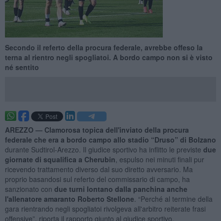
Secondo il referto della procura federale, avrebbe offeso la
terna al rientro negli spogliatoi. A bordo campo non si è visto
né sentito
AREZZO —
Clamorosa topica dell'inviato della procura
federale che era a bordo campo allo stadio “Druso” di Bolzano
durante Sudtirol-Arezzo. Il giudice sportivo ha inflitto le previste
due
giornate di squalifica a Cherubin
, espulso nei minuti finali pur
ricevendo trattamento diverso dal suo diretto avversario. Ma
proprio basandosi sul referto del commissario di campo, ha
sanzionato con
due turni lontano dalla panchina anche
l'allenatore amaranto Roberto Stellone
. “Perché al termine della
gara rientrando negli spogliatoi rivolgeva all'arbitro reiterate frasi
offensive”, riporta il rapporto giunto al giudice sportivo.