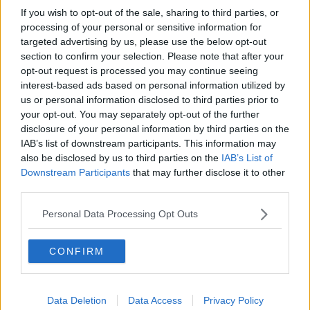
Fermana-Arezzo: 0-0 CRONACA
If you wish to opt-out of the sale, sharing to third parties, or
processing of your personal or sensitive information for
"BPER ha una grande responsabilità nell'Aretino"
targeted advertising by us, please use the below opt-out
section to confirm your selection. Please note that after your
Stellone ha già scelto l'undici per l'Imolese
opt-out request is processed you may continue seeing
interest-based ads based on personal information utilized by
Stellone squalificato per due giornate
us or personal information disclosed to third parties prior to
your opt-out. You may separately opt-out of the further
Un nuovo direttore per infermieri ed ostetriche
disclosure of your personal information by third parties on the
IAB’s list of downstream participants. This information may
MODENA-AREZZO: 3-1, una sconfitta che pesa
also be disclosed by us to third parties on the
IAB’s List of
CRONACA
Downstream Participants
that may further disclose it to other
Una grande giornata amaranto con l'Open Day
third parties.
Personal Data Processing Opt Outs
Il Cavallino prende un altro attaccante
Operai sfruttati nel giro dei subappalti illeciti
CONFIRM
Caro Natale in Toscana, ecco dove costerà di più
mangiare e bere
Data Deletion
Data Access
Privacy Policy
Scontri tra tifosi, A1 blindata in Toscana