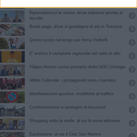
Riprendiamoci la scena, terza edizione pronta al
decollo
Buste paga, dove si guadagna di più in Toscana
​Quinto posto nel lungo per Anna Visibelli
E' aretino il campione regionale nel salto in alto
Filippo Annino nuovo primario della UOC Urologia
Affido Culturale: i protagonisti sono i bambini
​Manifestazioni sportive: modifiche al traffico
Confcommercio a sostegno di Accumoli
Shopping sotto le stelle: al via la nona edizione
Equitazione: al via il Csio San Marino