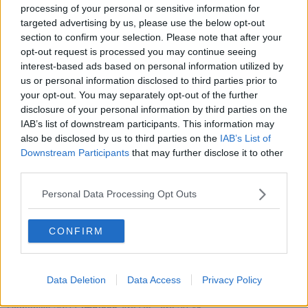
Per fortuna, la società non è stata costretta a giocarsi quell'
unico
processing of your personal or sensitive information for
bonus
che il regolamento speciale di questa strana stagione mette
targeted advertising by us, please use the below opt-out
a disposizione di ogni squadra. Che gli amaranto non avrebbero
section to confirm your selection. Please note that after your
comunque giocato a Fermo era logico, anche per l'importanza dello
opt-out request is processed you may continue seeing
scontro diretto, da affrontare con la rosa a disposizione e non
interest-based ads based on personal information utilized by
decimata dal contagio. Che potessero evitare la gara senza
us or personal information disclosed to third parties prior to
sprecare il jolly era tutt'altro che certo.
your opt-out. You may separately opt-out of the further
disclosure of your personal information by third parties on the
IAB’s list of downstream participants. This information may
also be disclosed by us to third parties on the
IAB’s List of
La Lega ha anche stabilito
come cambierà il calendario
Downstream Participants
that may further disclose it to other
dell'Arezzo
, che adesso deve per forza infittirsi di molti
third parties.
appuntamenti infrasettimanali per recuperare i turni persi. Gli
amaranto, Covid permettendo, dovrebbero a questo punto tornare
Personal Data Processing Opt Outs
in campo
domenica 22
per affrontare il
Fano
fra le mura amiche.
Questo l'elenco delle gare fino alla sosta natalizia, che arriverà
CONFIRM
dopo la partita interna con il Legnago, in programma il 23
dicembre. Manca però ancora una data per la partita appena
rinviata, in casa della Fermana
Domenica 22/11 Arezzo-
Fano
- ore 17,30
Data Deletion
Data Access
Privacy Policy
Mercoledì 25/11
Mantova
-Arezzo - ore 15
Domenica 29/11
Imolese
-Arezzo - ore 20,45