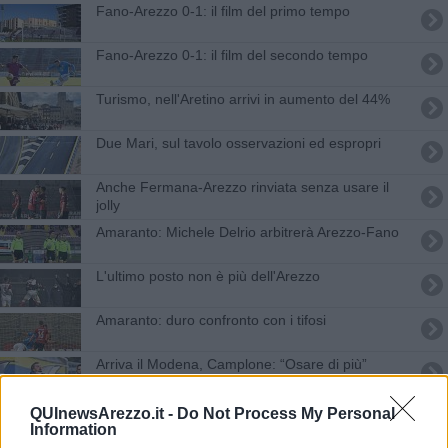
Fano-Arezzo 0-1: il film del primo tempo
Fano-Arezzo 0-1: il film del secondo tempo
Turismo, nell'Aretino arrivi in aumento del 44%
Due Mari, sul tavolo osservazioni ed espropri
Anche Fermana-Arezzo rinviata senza usare il
jolly
​Amaranto: Michele Delrio arbitrerà Arezzo-Fano
L'ultimo posto non è più dell'Arezzo
Amaranto: duro confronto con i tifosi
Arriva il Modena, Camplone: “Osare di più”
Arezzo-Fano 1-1: il film del secondo tempo
QUInewsArezzo.it -
Do Not Process My Personal
Information