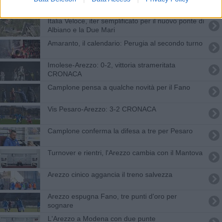
Italia Veloce, iter semplificato per il nuovo ponte di
Albiano e la Due Mari
Amaranto, il calendario: Perugia al secondo turno
Imolese-Arezzo: 0-2, vittoria strameritata
CRONACA
Camplone pensa a qualche novità per il Fano
Vis Pesaro-Arezzo: 3-2 CRONACA
Camplone conferma la difesa a tre per Pesaro
Turnover e rientri, l'Arezzo cambia con il Mantova
Arezzo cinico aggancia il treno salvezza
Arezzo espugna Fano, tre punti d'oro per
sognare
L'Arezzo a Modena con due punte