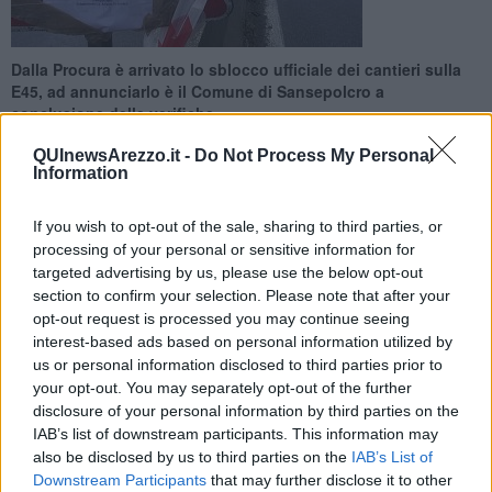
Dalla Procura è arrivato lo sblocco ufficiale dei cantieri sulla
E45, ad annunciarlo è il Comune di Sansepolcro a
conclusione delle verifiche
QUInewsArezzo.it -
Do Not Process My Personal
Information
If you wish to opt-out of the sale, sharing to third parties, or
processing of your personal or sensitive information for
SANSEPOLCRO —
Il procuratore di Arezzo, Roberto Rossi, ha
targeted advertising by us, please use the below opt-out
comunicato al sindaco di Sansepolcro, Mauro Cornioli, la
concessione ad Anas dell'autorizzazione per svolgere gli interventi
section to confirm your selection. Please note that after your
di messa in sicurezza del viadotto Puleto della E45. Cornioli
opt-out request is processed you may continue seeing
è referente dei sindaci del tracciato della superstrada Claudio
interest-based ads based on personal information utilized by
Marcelli del Comune di Pieve S. Stefano, Marco Baccini del
us or personal information disclosed to third parties prior to
Comune di Bagno di Romagna, Paolo Fratini del Comune di San
your opt-out. You may separately opt-out of the further
Giustino e Luciano Bacchetta del Comune di Città di Castello.
disclosure of your personal information by third parties on the
IAB’s list of downstream participants. This information may
Concluse le verifiche ispettive richieste dal Gip ed eseguite dal dott.
also be disclosed by us to third parties on the
IAB’s List of
ing. Claudio Modena, Rossi ha immediatamente notificato ad Anas
Downstream Participants
that may further disclose it to other
l'autorizzazione alla riapertura dei cantieri. Si potrà pertanto