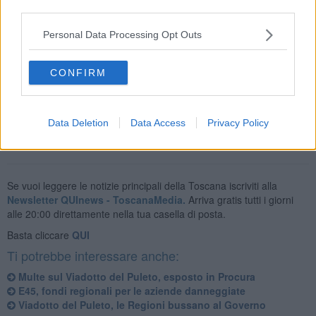
third parties.
procedere alla conclusione delle opere di messa in sicurezza con la
sostituzione dei baggioli e dei guard-rail. Come più volte annunciato
Personal Data Processing Opt Outs
da Anas, per la definitiva conclusione delle opere i tecnici hanno
stimato una tempistica di circa due settimane.
CONFIRM
Data Deletion
Data Access
Privacy Policy
Se vuoi leggere le notizie principali della Toscana iscriviti alla
Newsletter QUInews - ToscanaMedia.
Arriva gratis tutti i giorni
alle 20:00 direttamente nella tua casella di posta.
Basta cliccare
QUI
Ti potrebbe interessare anche:
Multe sul Viadotto del Puleto, esposto in Procura
E45, fondi regionali per le aziende danneggiate
Viadotto del Puleto, le Regioni bussano al Governo