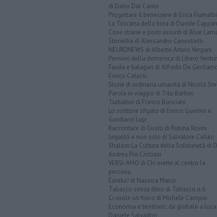
di Dario Dal Canto
Progettare il benessere di Erica Fiumalbi
La Toscana della birra di Davide Cappan
Cose strane e posti assurdi di Blue Lam
Storielba di Alessandro Canestrelli
NEURONEWS di Alberto Arturo Vergani
Pensieri della domenica di Libero Ventur
Fauda e balagan di Alfredo De Girolam
Enrico Catassi
Storie di ordinaria umanità di Nicolò Ste
Parole in viaggio di Tito Barbini
Turbative di Franco Bonciani
Lo scrittore sfigato di Enrico Guerrini e
Gordiano Lupi
Raccontare di Gusto di Rubina Rovini
Legalità e non solo di Salvatore Calleri
Shalom La Cultura della Solidarietà di 
Andrea Pio Cristiani
VERSI-AMO di Chi mette al centro la
persona
Eureka! di Nausica Manzi
Tabasco senza filtro di Tabasco n.6
Ci vuole un fisico di Michele Campisi
Economia e territorio, da globale a loca
Daniele Salvadori