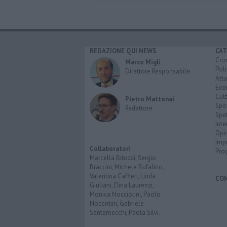
REDAZIONE QUI NEWS
CAT
Cro
Marco Migli
Poli
Direttore Responsabile
Attu
Eco
Cult
Pietro Mattonai
Spo
Redattore
Spet
Inte
Opi
Imp
Collaboratori
Pro
Marcella Bitozzi, Sergio
Braccini, Michele Bufalino,
Valentina Caffieri, Linda
CO
Giuliani, Dina Laurenzi,
Monica Nocciolini, Paolo
Nocentini, Gabriele
Santarnecchi, Paola Silvi.