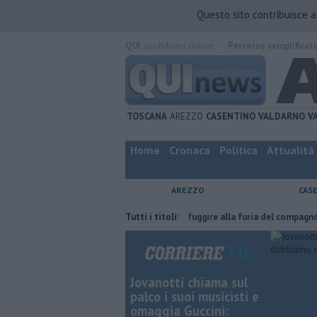
Questo sito contribuisce 
QUI
quotidiano online.
Percorso semplificat
TOSCANA
AREZZO
CASENTINO
VALDARNO
V
Home
Cronaca
Politica
Attualità
AREZZO
CAS
 fatta
Nascosta in un bar per sfuggire alla furia del compagno
Tutti i titoli:
​Tut
Jovanotti chiama sul
palco i suoi musicisti e
omaggia Guccini: