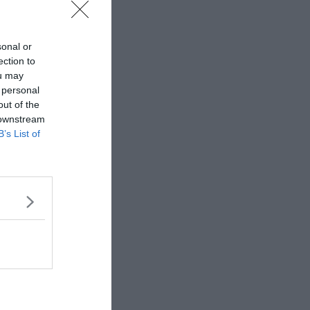
sonal or
ection to
ou may
 personal
out of the
 downstream
B’s List of