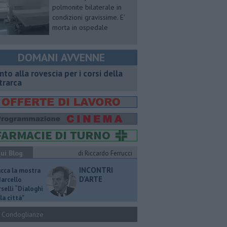
polmonite bilaterale in
condizioni gravissime. E'
morta in ospedale
DOMANI AVVENNE
onto alla rovescia per i corsi della
trarca
ui Blog
di Riccardo Ferrucci
INCONTRI
ucca la mostra
D'ARTE
Marcello
selli “Dialoghi
la città"
Condoglianze