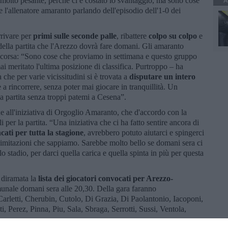
A
molto pesante, perché ci è costato lo svantaggio, ma sono cose
l'allenatore amaranto parlando dell'episodio dell'1-0 dei
rrivare per
primi sulle seconde palle
, ribattere
colpo su colpo
e
della partita che l'Arezzo dovrà fare domani. Gli amaranto
 corsa: “Sono cose che proviamo in settimana e questo gruppo
 meritato l'ultima posizione di classifica. Purtroppo – ha
 che per varie vicissitudini si è trovata a
disputare un intero
 a rincorrere, senza poter mai giocare in tranquillità. Un
a partita senza troppi patemi a Cesena”.
e all'iniziativa di Orgoglio Amaranto, che d'accordo con la
li per la partita. “Una iniziativa che ci ha fatto sentire ancora di
ncati per tutta la stagione
, avrebbero potuto aiutarci e spingerci
e limitazioni che sappiamo. Sarebbe molto bello se domani sera ci
o stadio, per darci quella carica e quella spinta in più per questa
 diramata la
lista dei giocatori convocati per Arezzo-
unale domani sera alle 20,30. Della gara faranno
Carletti, Cherubin, Cutolo, Di Grazia, Di Paolantonio, Iacoponi,
, Perez, Pinna, Piu, Sala, Sbraga, Serrotti, Sussi, Ventola,