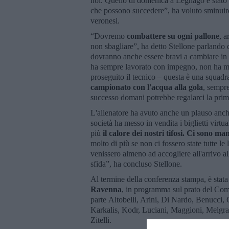
noi. Quello di domenica a Legnago è stato 
che possono succedere”, ha voluto sminuire 
veronesi.
“Dovremo
combattere su ogni pallone
, a
non sbagliare”, ha detto Stellone parlando 
dovranno anche essere bravi a cambiare in
ha sempre lavorato con impegno, non ha mai
proseguito il tecnico – questa è una squadra
campionato con l'acqua alla gola
, sempre
successo domani potrebbe regalarci la prim
L'allenatore ha avuto anche un plauso anch
società ha messo in vendita i biglietti virtua
più
il calore dei nostri tifosi. Ci sono ma
molto di più se non ci fossero state tutte l
venissero almeno ad accogliere all'arrivo all
sfida”, ha concluso Stellone.
Al termine della conferenza stampa, è stata
Ravenna
, in programma sul prato del Com
parte Altobelli, Arini, Di Nardo, Benucci, 
Karkalis, Kodr, Luciani, Maggioni, Melgrati
Zitelli.