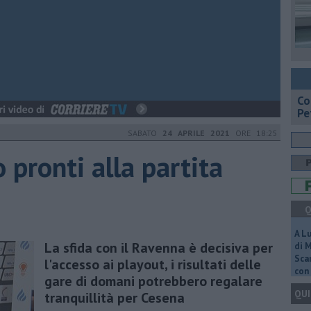
​C
Pe
SABATO
24 APRILE 2021
ORE 18:25
 pronti alla partita
Q
A L
La sfida con il Ravenna è decisiva per
di 
Scar
l'accesso ai playout, i risultati delle
con 
gare di domani potrebbero regalare
QUI
tranquillità per Cesena