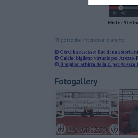
Mister Stello
Ti potrebbe interessare anche:
Cerci ha rescisso: fine di una storia m
​Calcio: biglietto virtuale per Arezzo
​Il miglior arbitro della C per Arezz
Fotogallery