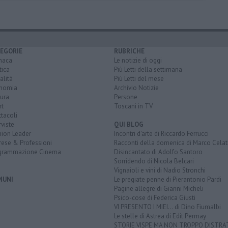
EGORIE
RUBRICHE
naca
Le notizie di oggi
tica
Più Letti della settimana
alità
Più Letti del mese
nomia
Archivio Notizie
ura
Persone
rt
Toscani in TV
tacoli
rviste
QUI BLOG
nion Leader
Incontri d'arte di Riccardo Ferrucci
rese & Professioni
Racconti della domenica di Marco Celat
grammazione Cinema
Disincantato di Adolfo Santoro
Sorridendo di Nicola Belcari
Vignaioli e vini di Nadio Stronchi
MUNI
Le pregiate penne di Pierantonio Pardi
Pagine allegre di Gianni Micheli
Psico-cose di Federica Giusti
VI PRESENTO I MIEI... di Dino Fiumalbi
Le stelle di Astrea di Edit Permay
STORIE VISPE MA NON TROPPO DISTR