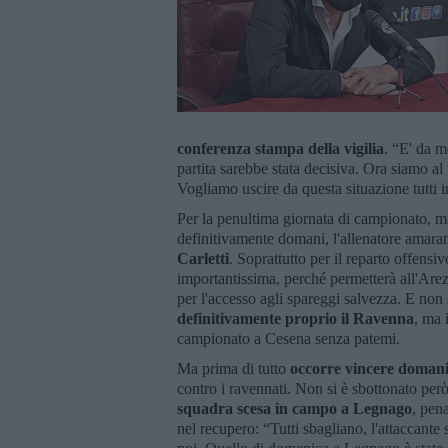
conferenza stampa della vigilia
. “E' da m
partita sarebbe stata decisiva. Ora siamo 
Vogliamo uscire da questa situazione tutti 
Per la penultima giornata di campionato, ma
definitivamente domani, l'allenatore amara
Carletti
. Soprattutto per il reparto offensi
importantissima, perché permetterà all'Arezz
per l'accesso agli spareggi salvezza. E non
definitivamente proprio il Ravenna
, ma 
campionato a Cesena senza patemi.
Ma prima di tutto
occorre vincere doman
contro i ravennati. Non si è sbottonato per
squadra scesa in campo a Legnago
, pen
nel recupero: “Tutti sbagliano, l'attaccante sb