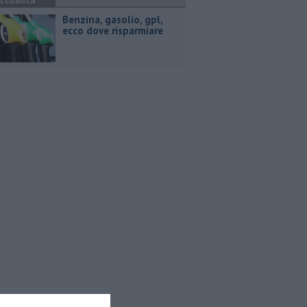
ttualità
​Benzina, gasolio, gpl,
ecco dove risparmiare