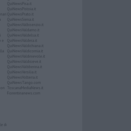
QuiNewsPisa.it
QuiNewsPistoia.it
nari
QuiNewsPrato.it
a
QuiNewsSiena.it
QuiNewsValbisenzio.it
QuiNewsValdarno.it
i
QuiNewsValdelsa.it
o e
QuiNewsValdera.it
QuiNewsValdichiana.it
lla
QuiNewsValdicornia.it
QuiNewsValdinievole.it
QuiNewsValdisieve.it
QuiNewsValtiberina.it
QuiNewsVersilia.it
QuiNewsVolterra.it
QuiNewsTango.com
Don
ToscanaMediaNews.it
Fiorentinanews.com
le di