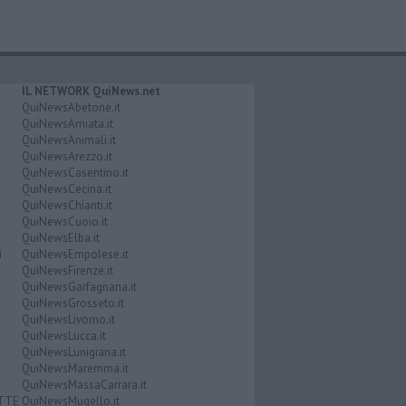
IL NETWORK QuiNews.net
QuiNewsAbetone.it
QuiNewsAmiata.it
QuiNewsAnimali.it
QuiNewsArezzo.it
QuiNewsCasentino.it
QuiNewsCecina.it
QuiNewsChianti.it
QuiNewsCuoio.it
QuiNewsElba.it
i
QuiNewsEmpolese.it
QuiNewsFirenze.it
QuiNewsGarfagnana.it
QuiNewsGrosseto.it
QuiNewsLivorno.it
QuiNewsLucca.it
QuiNewsLunigiana.it
QuiNewsMaremma.it
QuiNewsMassaCarrara.it
ATTE
QuiNewsMugello.it