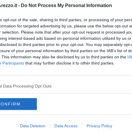
ezzo.it -
Do Not Process My Personal Information
to opt-out of the sale, sharing to third parties, or processing of your per
formation for targeted advertising by us, please use the below opt-out s
r selection. Please note that after your opt-out request is processed y
eing interest-based ads based on personal information utilized by us or
disclosed to third parties prior to your opt-out. You may separately opt-
oscana iscriviti alla
Newsletter QUInews - ToscanaMedia.
losure of your personal information by third parties on the IAB’s list of
amente nella tua casella di posta.
. This information may also be disclosed by us to third parties on the
IA
Participants
that may further disclose it to other third parties.
l Data Processing Opt Outs
CONFIRM
Data Deletion
Data Access
Privacy Policy