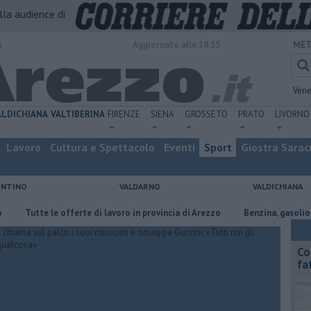
alla audience di
o
Aggiornato alle 18:55
MET
Vene
ALDICHIANA
VALTIBERINA
FIRENZE
SIENA
GROSSETO
PRATO
LIVORNO
Lavoro
Cultura e Spettacolo
Eventi
Sport
Giostra Sarac
ENTINO
VALDARNO
VALDICHIANA
te le offerte di lavoro in provincia di Arezzo
​Benzina, gasolio, gpl, ecc
Co
fa