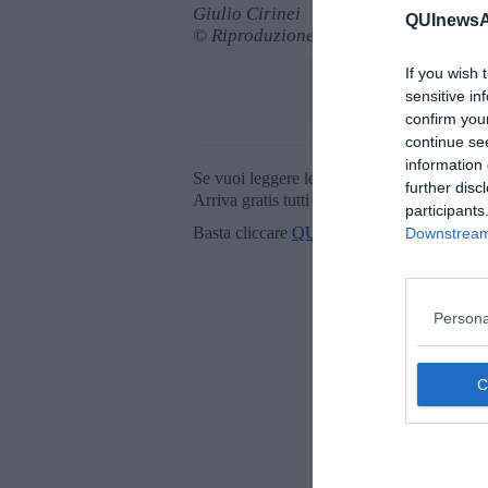
Giulio Cirinei
QUInewsAr
© Riproduzione riservata
If you wish 
sensitive in
confirm you
continue se
information 
Se vuoi leggere le notizie principali della T
further disc
Arriva gratis tutti i giorni alle 20:00 dirett
participants
Basta cliccare
QUI
Downstream 
Persona