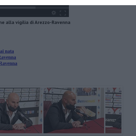
ne alla vigilia di Arezzo-Ravenna
ai nata
-Ravenna
o-Ravenna