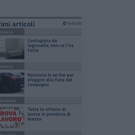
imi articoli
Vedi tutti
ronaca
Contagiata da
legionella, non ce l'ha
fatta
ronaca
Nascosta in un bar per
sfuggire alla furia del
compagno
ttualità
​Tutte le offerte di
lavoro in provincia di
Arezzo