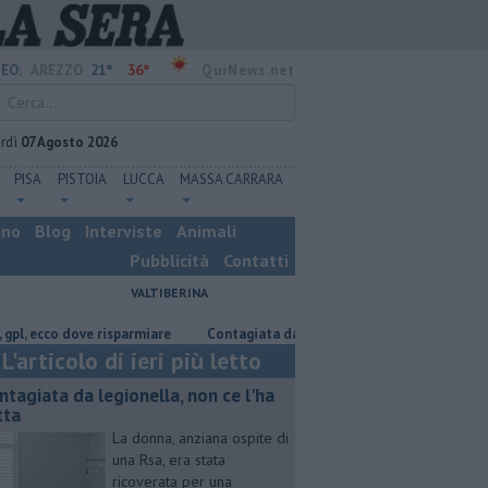
21°
36°
EO:
AREZZO
QuiNews.net
rdì
07 Agosto 2026
PISA
PISTOIA
LUCCA
MASSA CARRARA
ino
Blog
Interviste
Animali
Pubblicità
Contatti
VALTIBERINA
o dove risparmiare
Contagiata da legionella, non ce l'ha fatta
Nasco
L'articolo di ieri più letto
ntagiata da legionella, non ce l'ha
tta
La donna, anziana ospite di
una Rsa, era stata
ricoverata per una