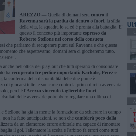
AREZZO —
Quella di domani sera
contro il
Ravenna sarà la partita da dentro o fuori
, la sfida
Ult
della vita, la squadra lo sa ed è pronta alla battaglia. E'
C
questo il concetto più importante
espresso da
Roberto Stellone nel corso della consueta
esi che parliamo di recuperare punti sul Ravenna e che questa
al momento che aspettavamo, domani sera ci giocheremo tutto.
insieme”.
 anche nell'ottica dei play-out che tutti sperano di consolidare
C
nto ha
recuperato tre pedine importanti: Karkalis, Perez e
vo, la conferma della disponibilità delle due punte è
o di giocarsi tutte le sue carte contro la prima diretta avversaria
 solo, perché
l'Arezzo vincendo taglierebbe fuori
i risultati delle avversarie potrebbero regalare una ultima di
A
i
e Stellone ha già in mente la formazione da schierare in campo
ò, non ha fatto anticipazioni, se non che
cambierà poco dalla
alizzata da un clamoroso errore arbitrale ma capace di rimontare
aglia il gol, l'allenatore la scelta e l'arbitro fa errori come tutti