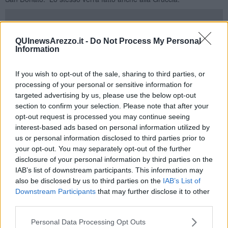
QUInewsArezzo.it -
Do Not Process My Personal
Come in precedenza, l'ordinanza prevede che nelle aree pubbliche,
Information
caditoie stradali e pozzetti, aree private, aree verdi di pertinenza
delle abitazioni presenti nell’arco di 200 metri dall'ospedale San
If you wish to opt-out of the sale, sharing to third parties, or
Donato, si procederà alla disinfestazione con insetticidi, tramite
processing of your personal or sensitive information for
interventi sia adulticidi che larvicidi, e alla ricerca ed eliminazione
dei focolai larvali peri-domestici con ispezioni “porta a porta” delle
targeted advertising by us, please use the below opt-out
eventuali abitazioni comprese nell’area segnalata.
Viene richiesto
section to confirm your selection. Please note that after your
a tutti i residenti, amministratori condominiali, operatori
opt-out request is processed you may continue seeing
commerciali, gestori di attività produttive
e in generale a tutti
interest-based ads based on personal information utilized by
coloro che abbiano l’effettiva disponibilità di aree aperte o abitazioni
us or personal information disclosed to third parties prior to
nelle aree interessate, di permettere l’accesso degli addetti alla
your opt-out. You may separately opt-out of the further
disinfestazione per l’effettuazione dei trattamenti e di attenersi a
disclosure of your personal information by third parties on the
quanto indicato dagli stessi.
IAB’s list of downstream participants. This information may
also be disclosed by us to third parties on the
IAB’s List of
Si ripetono le precauzioni da
adottare durante il trattamento
:
Downstream Participants
that may further disclose it to other
restare al chiuso con finestre e porte ben chiuse e sospendere il
funzionamento di impianti di ricambio d'aria; tenere al chiuso gli
third parties.
animali domestici e proteggere i loro ricoveri e suppellettili con teli
di plastica; considerato che per effetto deriva i prodotti insetticidi
Personal Data Processing Opt Outs