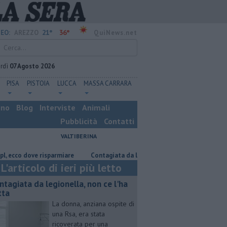
21°
36°
EO:
AREZZO
QuiNews.net
rdì
07 Agosto 2026
PISA
PISTOIA
LUCCA
MASSA CARRARA
ino
Blog
Interviste
Animali
Pubblicità
Contatti
VALTIBERINA
dove risparmiare
Contagiata da legionella, non ce l'ha fatta
Nascost
L'articolo di ieri più letto
ntagiata da legionella, non ce l'ha
tta
La donna, anziana ospite di
una Rsa, era stata
ricoverata per una