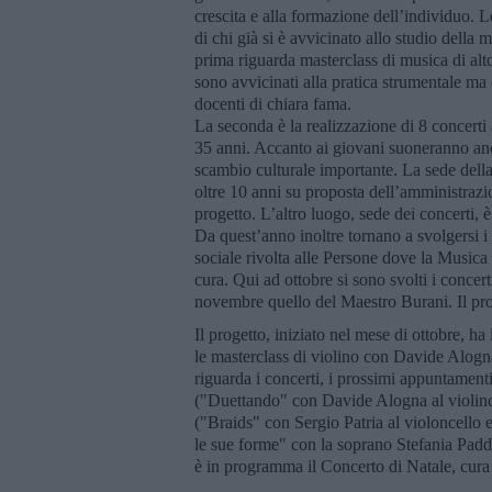
crescita e alla formazione dell’individuo. L
di chi già si è avvicinato allo studio della
prima riguarda masterclass di musica di alto 
sono avvicinati alla pratica strumentale ma
docenti di chiara fama.
La seconda è la realizzazione di 8 concerti a
35 anni. Accanto ai giovani suoneranno anc
scambio culturale importante. La sede della
oltre 10 anni su proposta dell’amministrazi
progetto. L’altro luogo, sede dei concerti, 
Da quest’anno inoltre tornano a svolgersi 
sociale rivolta alle Persone dove la Musica
cura. Qui ad ottobre si sono svolti i concer
novembre quello del Maestro Burani. Il pr
Il progetto, iniziato nel mese di ottobre, 
le masterclass di violino con Davide Alogna
riguarda i concerti, i prossimi appuntamenti
("Duettando" con Davide Alogna al violino
("Braids" con Sergio Patria al violoncello
le sue forme" con la soprano Stefania Padd
è in programma il Concerto di Natale, cura 