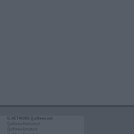
IL NETWORK QuiNews.net
QuiNewsAbetone.it
QuiNewsAmiata.it