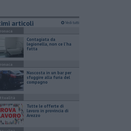
imi articoli
Vedi tutti
ronaca
Contagiata da
legionella, non ce l'ha
fatta
ronaca
Nascosta in un bar per
sfuggire alla furia del
compagno
ttualità
​Tutte le offerte di
lavoro in provincia di
Arezzo