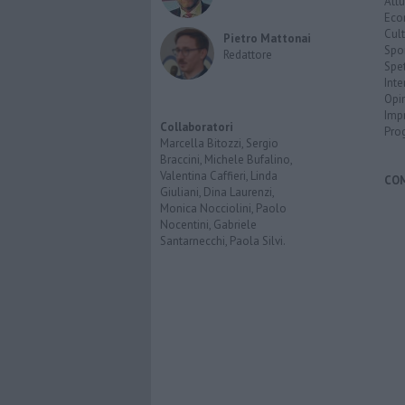
Attu
Eco
Cult
Pietro Mattonai
Spo
Redattore
Spet
Inte
Opi
Imp
Collaboratori
Pro
Marcella Bitozzi, Sergio
Braccini, Michele Bufalino,
Valentina Caffieri, Linda
CO
Giuliani, Dina Laurenzi,
Monica Nocciolini, Paolo
Nocentini, Gabriele
Santarnecchi, Paola Silvi.