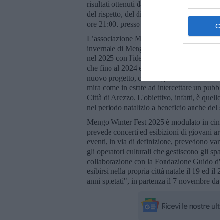
risultati ottenuti dal gruppo e dall’altra sens
del rispetto, del divertimento sano e della 
ore 21:00, presso l'ASD Sottosopra si terrà 
L’associazione Music! si è classificata al t
invernale di Mengo Music Fest. Il festival 
nel 2025 con l'idea di prolungare la propria 
che fino al 2024 era programmata quasi esc
nuovo progetto, coinvolgerà circa 10 artist
mira come in estate ad intercettare un pubbli
Città di Arezzo. L'obiettivo, infatti, è quell
nel periodo natalizio a beneficio anche del se
Mengo Winter Fest 2025 è modulato in cinq
prevede concerti ed esibizioni di giovani arti
eventi, in via di definizione, prevedono var
gli operatori culturali che gestiscono gli sp
collaborazione con la Fondazione Guido d'A
esibirsi nella propria città natale il 19 ed i
anni spietati", in partenza il 7 novembre da