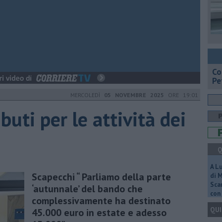
​C
Pe
MERCOLEDÌ
05 NOVEMBRE 2025
ORE 19:01
buti per le attività dei
Q
A L
Scapecchi “ Parliamo della parte
di 
Scar
‘autunnale’ del bando che
con 
complessivamente ha destinato
QUI
45.000 euro in estate e adesso