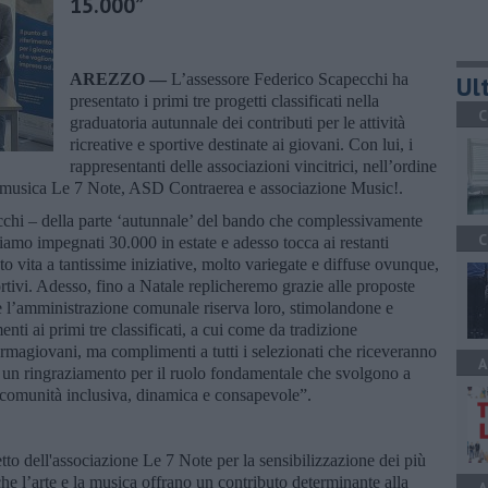
15.000”
AREZZO —
L’assessore Federico Scapecchi ha
Ult
presentato i primi tre progetti classificati nella
C
graduatoria autunnale dei contributi per le attività
ricreative e sportive destinate ai giovani. Con lui, i
rappresentanti delle associazioni vincitrici, nell’ordine
 di musica Le 7 Note, ASD Contraerea e associazione Music!.
cchi – della parte ‘autunnale’ del bando che complessivamente
C
iamo impegnati 30.000 in estate e adesso tocca ai restanti
vita a tantissime iniziative, molto variegate e diffuse ovunque,
portivi. Adesso, fino a Natale replicheremo grazie alle proposte
che l’amministrazione comunale riserva loro, stimolandone e
nti ai primi tre classificati, a cui come da tradizione
ormagiovani, ma complimenti a tutti i selezionati che riceveranno
A
 un ringraziamento per il ruolo fondamentale che svolgono a
na comunità inclusiva, dinamica e consapevole”.
etto dell'associazione Le 7 Note per la sensibilizzazione dei più
he l’arte e la musica offrano un contributo determinante alla