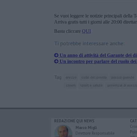
Se vuoi leggere le notizie principali della T
Arriva gratis tutti i giorni alle 20:00 dirett
Basta cliccare
QUI
Ti potrebbe interessare anche:
​Un anno di attività del Garante dei dir
Un incontro per parlare del ruolo dei
Tag
arezzo
colle del pionta
piazza grande
clown
sport e salute
provincia di arezz
REDAZIONE QUI NEWS
CAT
Cro
Marco Migli
Poli
Direttore Responsabile