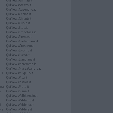
QuiNewsAnimali.it
QuiNewsArezzo.it
QuiNewsCasentino.it
QuiNewsCecina.it
QuiNewsChianti.it
QuiNewsCuoio.it
QuiNewsElba.it
i
QuiNewsEmpolese.it
QuiNewsFirenze.it
QuiNewsGarfagnana.it
QuiNewsGrosseto.it
QuiNewsLivorno.it
QuiNewsLucca.it
QuiNewsLunigiana.it
QuiNewsMaremma.it
QuiNewsMassaCarrara.it
ATTE
QuiNewsMugello.it
QuiNewsPisa.it
QuiNewsPistoia.it
nari
QuiNewsPrato.it
a
QuiNewsSiena.it
QuiNewsValbisenzio.it
QuiNewsValdarno.it
i
QuiNewsValdelsa.it
o e
QuiNewsValdera.it