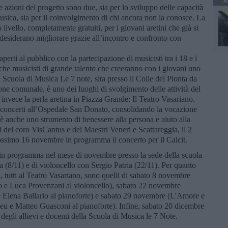
A
e azioni del progetto sono due, sia per lo sviluppo delle capacità
 musica, sia per il coinvolgimento di chi ancora non la conosce. La
livello, completamente gratuiti, per i giovani aretini che già si
 desiderano migliorare grazie all’incontro e confronto con
perti al pubblico con la partecipazione di musicisti tra i 18 e i
he musicisti di grande talento che creeranno con i giovani uno
 Scuola di Musica Le 7 note, sita presso il Colle del Pionta da
one comunale, è uno dei luoghi di svolgimento delle attività del
è invece la perla aretina in Piazza Grande: Il Teatro Vasariano.
i concerti all’Ospedale San Donato, consolidando la vocazione
 è anche uno strumento di benessere alla persona e aiuto alla
ti del coro VisCantus e dei Maestri Veneri e Scattareggia, il 2
ossimo 16 novembre in programma il concerto per il Calcit.
ha in programma nel mese di novembre presso la sede della scuola
 (8/11) e di violoncello con Sergio Patria (22/11). Per quanto
, tutti al Teatro Vasariano, sono quelli di sabato 8 novembre
 e Luca Provenzani al violoncello), sabato 22 novembre
 e Elena Ballario al pianoforte) e sabato 29 novembre (L'Amore e
eu e Matteo Guasconi al pianoforte). Infine, sabato 20 dicembre
degli allievi e docenti della Scuola di Musica le 7 Note.