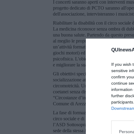
I concerti saranno aperti con interventi mus
progetto dedicato di PCTO saranno all'oper
dell'associazione, intervisteranno i musicist
Riabilitare la disabilità con il circo social
La medicina riconosce senza ombra di dubbio
una buona salute. Partendo da questo presupp
al meglio le proprie capacità, scoprirne d
un’attività formativa ludico motoria nel cam
QUInewsAr
giochi motori) ed espressive (clowneria, arti
psicofisica. L'obiettivo generale del proget
If you wish 
e migliorare la sua personale motricità e le
sensitive in
Gli obiettivi specifici delle lezioni sono que
confirm you
socializzazione attraverso metodiche innovat
continue se
circomotricità. Un terzo obiettivo è favorire
information 
coetanei senza disabilità, visto che le attiv
further disc
“Circostanze d’incontro”, attività già in ess
participants
Comune di Arezzo.
Downstream 
La fase di formazione prevede 15 lezioni, in
circo sociale e di 1 operatore educatore c
l’ASD Sottosopra, partner del progetto. All
sede della stessa Associazione aperto alla 
Persona