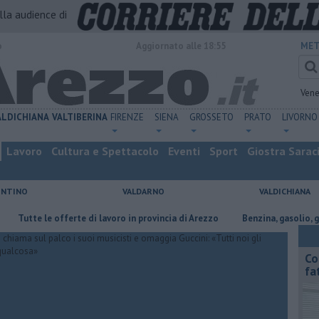
alla audience di
o
Aggiornato alle 18:55
MET
Vene
ALDICHIANA
VALTIBERINA
FIRENZE
SIENA
GROSSETO
PRATO
LIVORNO
Lavoro
Cultura e Spettacolo
Eventi
Sport
Giostra Sarac
ENTINO
VALDARNO
VALDICHIANA
 le offerte di lavoro in provincia di Arezzo
​Benzina, gasolio, gpl, ecco 
Co
fa