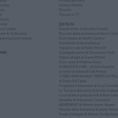
alità
Più Letti del mese
nomia
Archivio Notizie
ura
Persone
rt
Toscani in TV
tacoli
rviste
QUI BLOG
nion Leader
Incontri d'arte di Riccardo Ferrucci
rese & Professioni
Racconti della domenica di Marco Celat
grammazione Cinema
Disincantato di Adolfo Santoro
Sorridendo di Nicola Belcari
Vignaioli e vini di Nadio Stronchi
MUNI
Le pregiate penne di Pierantonio Pardi
Pagine allegre di Gianni Micheli
Psico-cose di Federica Giusti
VI PRESENTO I MIEI... di Dino Fiumalbi
Le stelle di Astrea di Edit Permay
STORIE VISPE MA NON TROPPO DISTR
di Dario Dal Canto
Progettare il benessere di Erica Fiumalbi
La Toscana della birra di Davide Cappan
Cose strane e posti assurdi di Blue Lam
Storielba di Alessandro Canestrelli
NEURONEWS di Alberto Arturo Vergani
Pensieri della domenica di Libero Ventur
Fauda e balagan di Alfredo De Girolam