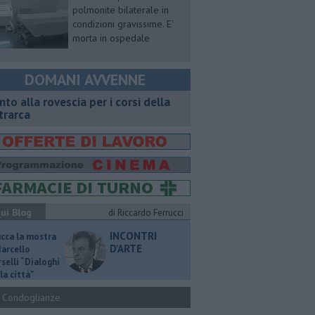
polmonite bilaterale in
condizioni gravissime. E'
morta in ospedale
DOMANI AVVENNE
onto alla rovescia per i corsi della
trarca
ui Blog
di Riccardo Ferrucci
INCONTRI
ucca la mostra
D'ARTE
Marcello
selli “Dialoghi
la città"
Condoglianze