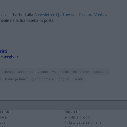
oscana iscriviti alla
Newsletter QUInews - ToscanaMedia.
amente nella tua casella di posta.
itti
 caregiver
ospedale san donato
violino
violoncello
pianoforte
giocoleria
o
teatro petrarca
guido d'arezzo
negrita
isernia
EGORIE
RUBRICHE
naca
Le notizie di oggi
tica
Più Letti della settimana