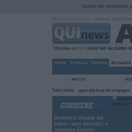
Questo sito contribuisce 
QUI
quotidiano online.
Percorso semplificat
TOSCANA
AREZZO
CASENTINO
VALDARNO
V
Home
Cronaca
Politica
Attualità
AREZZO
CAS
atta
Nascosta in un bar per sfuggire alla furia del compagno
Tutti i titoli:
​Tutte
Jovanotti chiama sul
palco i suoi musicisti e
omaggia Guccini: