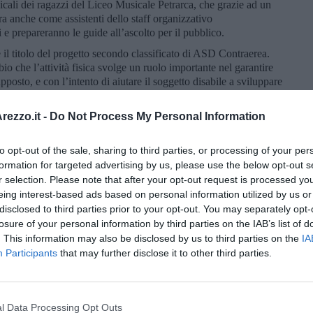
icali dei ragazzi del Liceo Musicale Petrarca, che grazie ad un
a anche come assistenti dello staff organizzativo
i e prepareranno le guide all’ascolto per il pubblico.
e è il titolo del progetto secondo classificato di ASD Contraerea.
 che l’attività fisica svolge un ruolo importante nel garantire
osto, e con l’intento di aiutare il soggetto disabile a sviluppare
i nuove e incrementarle, ASD Contraerea ha pensato di proporre
po delle attività sportive (giocoleria, danza aerea, equilibrio e
ezzo.it -
Do Not Process My Personal Information
 circensi, tecniche teatrali) a favore di giovani con disabilità
to è lo sviluppo globale dell’individuo, aiutandolo a incrementare
to opt-out of the sale, sharing to third parties, or processing of your per
 sue soggettive capacità relazionali e di gestione delle emozioni.
formation for targeted advertising by us, please use the below opt-out s
lli di favorire la motricità, la coordinazione, l’equilibrio e la
r selection. Please note that after your opt-out request is processed y
ive quali la giocoleria, l’acrobatica, la clowneria e la
eing interest-based ads based on personal information utilized by us or
 l'inclusione e la socializzazione dei giovani con disabilità con i
disclosed to third parties prior to your opt-out. You may separately opt-
ità sono aperte anche a loro ed ai beneficiari del progetto
losure of your personal information by third parties on the IAB’s list of
ere in collaborazione con vari partner tra cui Sport e Salute ed il
. This information may also be disclosed by us to third parties on the
IA
Participants
that may further disclose it to other third parties.
iziate nel mese di ottobre, con la copresenza di 2 operatori di
on specifica competenza da effettuare presso l’ASD Contraerea e
a fine del percorso formativo è previsto uno spettacolo presso la
cittadinanza che ha un duplice scopo: da una parte mostrare i
l Data Processing Opt Outs