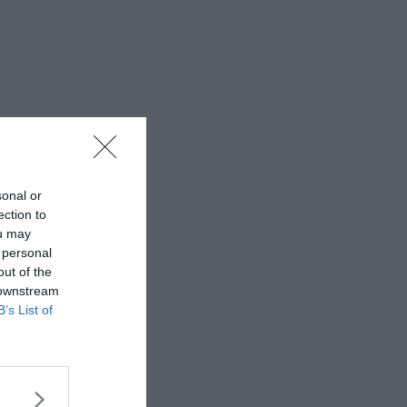
sonal or
ection to
ou may
 personal
out of the
 downstream
B’s List of