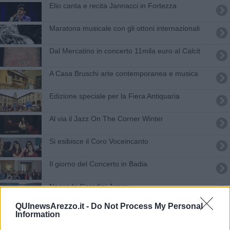
Elio canta e recita Jannacci in Fortezza
Maratona musicale con gli ottoni internazionali
Dal Mercatino in concerto 11mila euro al Calcit
A Casa Bruschi arte contemporanea e musica
Edizione speciale per la Fiera Antiquaria
Al via il Jazz On The Corner Winter
Si esibisce il Coro Voceincanto
Il giorno del Concerto in Badia
Nasce la Coradini Junior
QUInewsArezzo.it -
Do Not Process My Personal
La Coradini cala il tris
Information