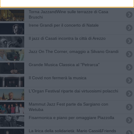
Torna ​JazzandWine sulle terrazze di Casa
Bruschi
Irene Grandi per il concerto di Natale
Il jazz di Casati incontra la città di Arezzo
Jazz On The Corner, omaggio a Silvano Grandi
Grande Musica Classica al "Petrarca"
Il Covid non fermerà la musica
L'Organ Festival riparte dai virtuosismi polacchi
Mammut Jazz Fest parte da Sargiano con
Wetuba
Fisarmonica e piano per omaggiare Piazzolla
La lirica della solidarietà: Mario Cassi&Friends