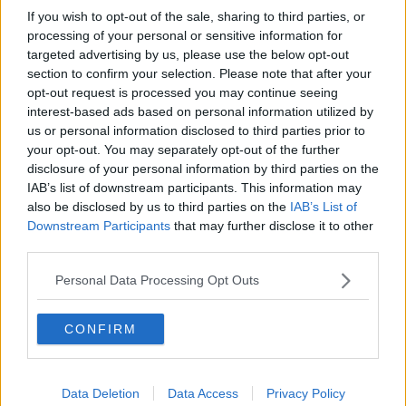
Torna il festival pianistico al teatro Petrarca
If you wish to opt-out of the sale, sharing to third parties, or
processing of your personal or sensitive information for
Arezzo Youth Festival Contest, i vincitori
targeted advertising by us, please use the below opt-out
section to confirm your selection. Please note that after your
​Stelle all'Anfiteatro per la notte anti-Covid
opt-out request is processed you may continue seeing
interest-based ads based on personal information utilized by
Quando la musica classica non è ... noiosa
us or personal information disclosed to third parties prior to
your opt-out. You may separately opt-out of the further
Al via corso di canto in studio di registrazione
disclosure of your personal information by third parties on the
IAB’s list of downstream participants. This information may
Note da Hollywood per il Thevenin in San Michele
also be disclosed by us to third parties on the
IAB’s List of
Downstream Participants
that may further disclose it to other
Sosta Palmizi porta la danza al Circo El Grito
third parties.
Personal Data Processing Opt Outs
Santa Lucia premia Nadia sul tetto del mondo
Tre location per la stagione concertistica aretina
CONFIRM
L'Italia Mundial raccontata in Fortezza
Data Deletion
Data Access
Privacy Policy
Claudio Baglioni in concerto ad Arezzo