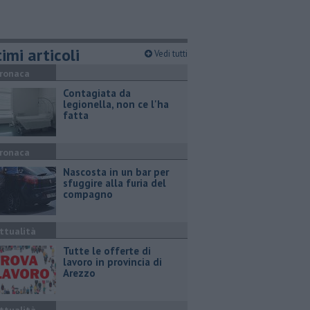
imi articoli
Vedi tutti
ronaca
Contagiata da
legionella, non ce l'ha
fatta
ronaca
Nascosta in un bar per
sfuggire alla furia del
compagno
ttualità
​Tutte le offerte di
lavoro in provincia di
Arezzo