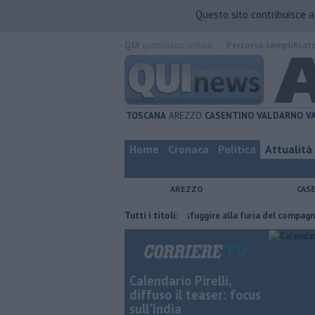
Questo sito contribuisce 
QUI
quotidiano online.
Percorso semplificat
TOSCANA
AREZZO
CASENTINO
VALDARNO
V
Home
Cronaca
Politica
Attualità
AREZZO
CAS
ha fatta
Nascosta in un bar per sfuggire alla furia del compagno
Tutti i titoli:
​T
Calendario Pirelli,
diffuso il teaser: focus
sull'India