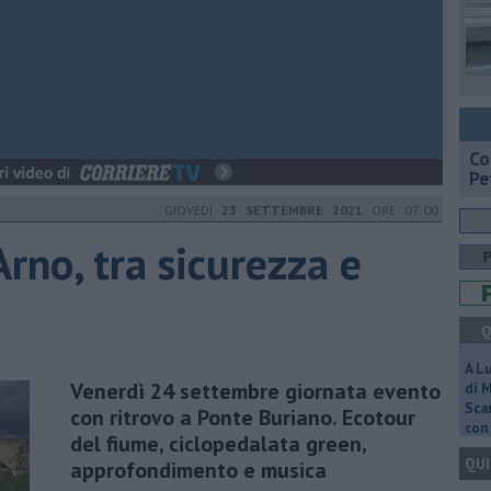
​C
Pe
GIOVEDÌ
23 SETTEMBRE 2021
ORE 07:00
Arno, tra sicurezza e
Q
A L
Venerdì 24 settembre giornata evento
di 
Scar
con ritrovo a Ponte Buriano. Ecotour
con 
del fiume, ciclopedalata green,
QUI
approfondimento e musica