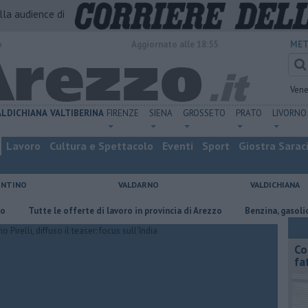
alla audience di
o
Aggiornato alle 18:55
MET
Vene
ALDICHIANA
VALTIBERINA
FIRENZE
SIENA
GROSSETO
PRATO
LIVORNO
Lavoro
Cultura e Spettacolo
Eventi
Sport
Giostra Sarac
ENTINO
VALDARNO
VALDICHIANA
utte le offerte di lavoro in provincia di Arezzo
​Benzina, gasolio, gpl, e
Co
fa