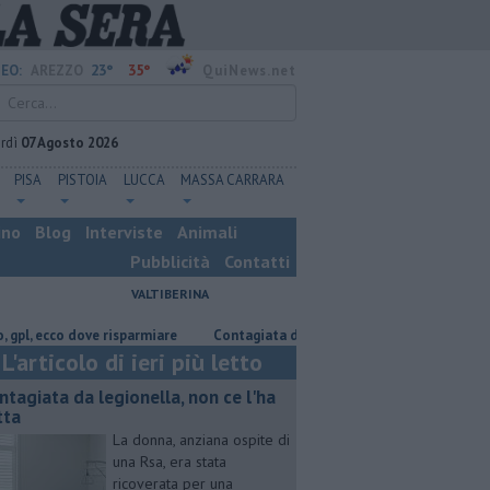
23°
35°
EO:
AREZZO
QuiNews.net
rdì
07 Agosto 2026
PISA
PISTOIA
LUCCA
MASSA CARRARA
ino
Blog
Interviste
Animali
Pubblicità
Contatti
VALTIBERINA
cco dove risparmiare
Contagiata da legionella, non ce l'ha fatta
Nas
L'articolo di ieri più letto
ntagiata da legionella, non ce l'ha
tta
La donna, anziana ospite di
una Rsa, era stata
ricoverata per una