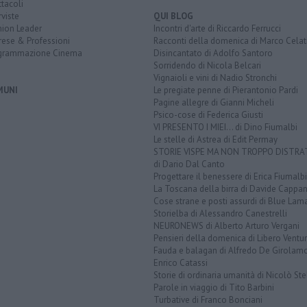
tacoli
rviste
QUI BLOG
nion Leader
Incontri d'arte di Riccardo Ferrucci
rese & Professioni
Racconti della domenica di Marco Celat
grammazione Cinema
Disincantato di Adolfo Santoro
Sorridendo di Nicola Belcari
Vignaioli e vini di Nadio Stronchi
MUNI
Le pregiate penne di Pierantonio Pardi
Pagine allegre di Gianni Micheli
Psico-cose di Federica Giusti
VI PRESENTO I MIEI... di Dino Fiumalbi
Le stelle di Astrea di Edit Permay
STORIE VISPE MA NON TROPPO DISTR
di Dario Dal Canto
Progettare il benessere di Erica Fiumalbi
La Toscana della birra di Davide Cappan
Cose strane e posti assurdi di Blue Lam
Storielba di Alessandro Canestrelli
NEURONEWS di Alberto Arturo Vergani
Pensieri della domenica di Libero Ventur
Fauda e balagan di Alfredo De Girolam
Enrico Catassi
Storie di ordinaria umanità di Nicolò Ste
Parole in viaggio di Tito Barbini
Turbative di Franco Bonciani