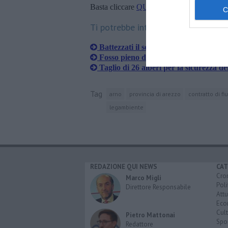
Basta cliccare
QUI
Ti potrebbe interessare anche:
Battezzati il sentiero F e la biblioteca
Fosso pieno di vegetazione, rabbia res
Taglio di 26 alberi per la sicurezza de
Tag
arno
provincia di arezzo
contratto di fi
legambiente
REDAZIONE QUI NEWS
CAT
Cro
Marco Migli
Poli
Direttore Responsabile
Attu
Eco
Cult
Pietro Mattonai
Spo
Redattore