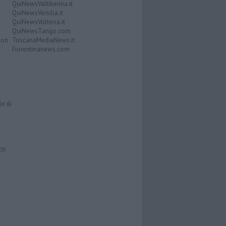
QuiNewsValtiberina.it
QuiNewsVersilia.it
QuiNewsVolterra.it
QuiNewsTango.com
Don
ToscanaMediaNews.it
Fiorentinanews.com
le di
zzi