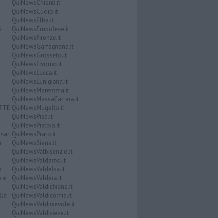
QuiNewsChianti.it
QuiNewsCuoio.it
QuiNewsElba.it
i
QuiNewsEmpolese.it
QuiNewsFirenze.it
QuiNewsGarfagnana.it
QuiNewsGrosseto.it
QuiNewsLivorno.it
QuiNewsLucca.it
QuiNewsLunigiana.it
QuiNewsMaremma.it
QuiNewsMassaCarrara.it
ATTE
QuiNewsMugello.it
QuiNewsPisa.it
QuiNewsPistoia.it
nari
QuiNewsPrato.it
a
QuiNewsSiena.it
QuiNewsValbisenzio.it
QuiNewsValdarno.it
i
QuiNewsValdelsa.it
o e
QuiNewsValdera.it
QuiNewsValdichiana.it
lla
QuiNewsValdicornia.it
QuiNewsValdinievole.it
QuiNewsValdisieve.it