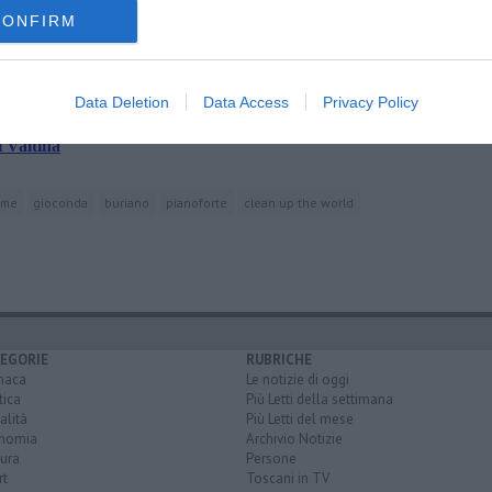
CONFIRM
 sul fiume
Data Deletion
Data Access
Privacy Policy
identi
l Valtina
ume
gioconda
buriano
pianoforte
clean up the world
EGORIE
RUBRICHE
naca
Le notizie di oggi
tica
Più Letti della settimana
alità
Più Letti del mese
nomia
Archivio Notizie
ura
Persone
rt
Toscani in TV