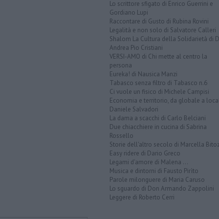
Lo scrittore sfigato di Enrico Guerrini e
Gordiano Lupi
Raccontare di Gusto di Rubina Rovini
Legalità e non solo di Salvatore Calleri
Shalom La Cultura della Solidarietà di 
Andrea Pio Cristiani
VERSI-AMO di Chi mette al centro la
persona
Eureka! di Nausica Manzi
Tabasco senza filtro di Tabasco n.6
Ci vuole un fisico di Michele Campisi
Economia e territorio, da globale a loca
Daniele Salvadori
La dama a scacchi di Carlo Belciani
Due chiacchiere in cucina di Sabrina
Rossello
Storie dell'altro secolo di Marcella Bito
Easy ridere di Dario Greco
Legami d'amore di Malena ...
Musica e dintorni di Fausto Pirìto
Parole milonguere di Maria Caruso
Lo sguardo di Don Armando Zappolini
Leggere di Roberto Cerri