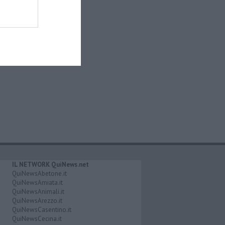
IL NETWORK QuiNews.net
QuiNewsAbetone.it
QuiNewsAmiata.it
QuiNewsAnimali.it
QuiNewsArezzo.it
QuiNewsCasentino.it
QuiNewsCecina.it