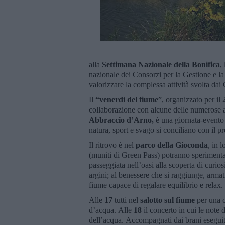
alla
Settimana Nazionale della Bonifica
,
nazionale dei Consorzi per la Gestione e la
valorizzare la complessa attività svolta dai
Il
“venerdì del fiume
”, organizzato per il
collaborazione con alcune delle numerose 
Abbraccio d’Arno,
è una giornata-evento p
natura, sport e svago si conciliano con il p
Il ritrovo è nel
parco della Gioconda
, in l
(muniti di Green Pass) potranno sperimentare
passeggiata nell’oasi alla scoperta di curiosi
argini; al benessere che si raggiunge, armat
fiume capace di regalare equilibrio e relax.
Alle
17
tutti nel
salotto sul fiume
per una c
d’acqua. Alle
18
il concerto in cui le note
dell’acqua. Accompagnati dai brani eseguiti