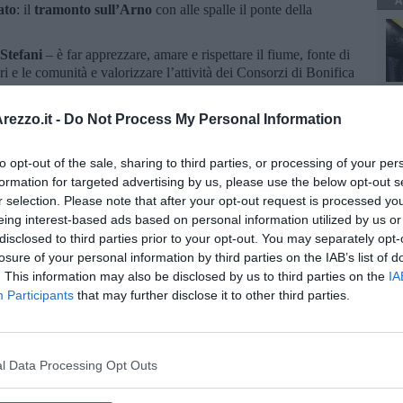
A
ato
: il
tramonto sull’Arno
con alle spalle il ponte della
Stefani
– è far apprezzare, amare e rispettare il fiume, fonte di
ori e le comunità e valorizzare l’attività dei Consorzi di Bonifica
egue poi in Alto Valdarno il
25 settembre
con la campagna
ezzo.it -
Do Not Process My Personal Information
e e sostenuta dal Consorzio di Bonifica, dai comuni e dalle
atto di fiume
Abbraccio d’Arno
, importante tassello del più
to opt-out of the sale, sharing to third parties, or processing of your per
formation for targeted advertising by us, please use the below opt-out s
iva per
difendere i corsi d’acqua dall’invasione delle specie
r selection. Please note that after your opt-out request is processed y
ll’”
Operazione Fiumi sicuri”:
si apre ufficialmente la
eing interest-based ads based on personal information utilized by us or
a. In calendario gli incontri con tutti i sindaci del
disclosed to third parties prior to your opt-out. You may separately opt-
i di manutenzione del Piano di Attività di Bonifica 2022.
losure of your personal information by third parties on the IAB’s list of
. This information may also be disclosed by us to third parties on the
IA
Participants
that may further disclose it to other third parties.
l Data Processing Opt Outs
oscana iscriviti alla
Newsletter QUInews - ToscanaMedia.
amente nella tua casella di posta.