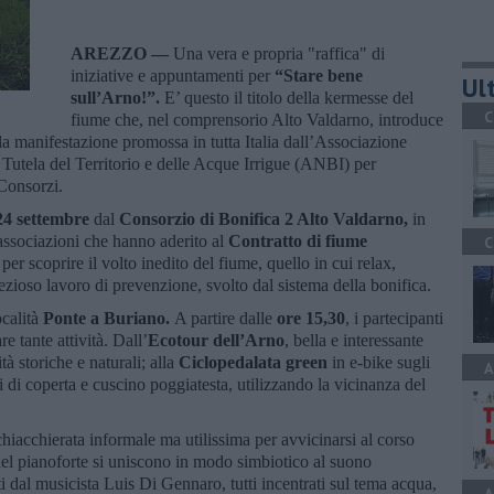
AREZZO —
Una vera e propria "raffica" di
iniziative e appuntamenti per
“Stare bene
Ult
sull’Arno!”.
E’ questo il titolo della kermesse del
C
fiume che, nel comprensorio Alto Valdarno, introduce
 la manifestazione promossa in tutta Italia dall’Associazione
 Tutela del Territorio e delle Acque Irrigue (ANBI) per
 Consorzi.
24 settembre
dal
Consorzio di Bonifica 2 Alto Valdarno,
in
associazioni che hanno aderito al
C
ontratto di fiume
C
er scoprire il volto inedito del fiume, quello in cui relax,
rezioso lavoro di prevenzione, svolto dal sistema della bonifica.
ocalità
Ponte a Buriano.
A partire dalle
ore 15,30
, i partecipanti
 tante attività. Dall’
Ecotour dell’Arno
, bella e interessante
tà storiche e naturali; alla
Ciclopedalata green
in e-bike sugli
A
i di coperta e cuscino poggiatesta, utilizzando la vicinanza del
hiacchierata informale ma utilissima per avvicinarsi al corso
 del pianoforte si uniscono in modo simbiotico al suono
 dal musicista Luis Di Gennaro, tutti incentrati sul tema acqua,