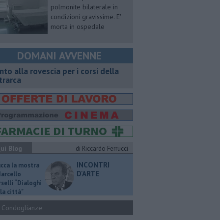
polmonite bilaterale in
condizioni gravissime. E'
morta in ospedale
DOMANI AVVENNE
onto alla rovescia per i corsi della
trarca
ui Blog
di Riccardo Ferrucci
INCONTRI
ucca la mostra
D'ARTE
Marcello
selli “Dialoghi
la città"
Condoglianze