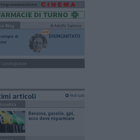
ui Blog
di Adolfo Santoro
DISINCANTATO
esempio di
ismo
Condoglianze
imi articoli
Vedi tutti
ttualità
​Benzina, gasolio, gpl,
ecco dove risparmiare