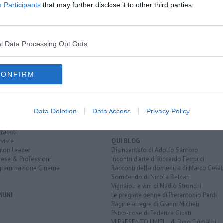
Participants
that may further disclose it to other third parties.
re delegato
rai 3
l Data Processing Opt Outs
EGORIE
RUBRICHE
CONFIRM
naca
Le notizie di oggi
tica
Più Letti della settimana
alità
Più Letti del mese
nomia
Archivio Notizie
Data Deletion
Data Access
Privacy Policy
ura
Persone
rt
Toscani in TV
tacoli
rviste
QUI BLOG
nion Leader
Disincantato di Adolfo Santoro
rese & Professioni
Incontri d'arte di Riccardo Ferrucci
grammazione Cinema
Racconti della domenica di Marco Celat
Sorridendo di Nicola Belcari
Vignaioli e vini di Nadio Stronchi
MUNI
Le pregiate penne di Pierantonio Pardi
Pagine allegre di Gianni Micheli
Psico-cose di Federica Giusti
VI PRESENTO I MIEI... di Dino Fiumalbi