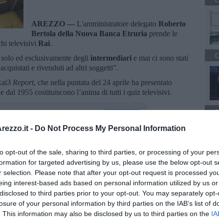
C
AREZZO —
L'amministratore delegato
Roberto
Bertola della
Nuova Banca Etruria
prende le
hi televisivi
Rai
.
C
 solo ed esclusivamente degli
intermediari
e mai ci sono stati
acquistati e rivenduti ad altri soggetti”.
Rai3
Report
, che nella puntata del 24 aprile ha presentato
 dal 1955 costituiscono l’anima di tutti i quiz televisivi.
A
ezzo.it -
Do Not Process My Personal Information
to opt-out of the sale, sharing to third parties, or processing of your per
oscana iscriviti alla
Newsletter QUInews - ToscanaMedia.
formation for targeted advertising by us, please use the below opt-out s
amente nella tua casella di posta.
r selection. Please note that after your opt-out request is processed y
eing interest-based ads based on personal information utilized by us or
disclosed to third parties prior to your opt-out. You may separately opt-
losure of your personal information by third parties on the IAB’s list of
. This information may also be disclosed by us to third parties on the
IA