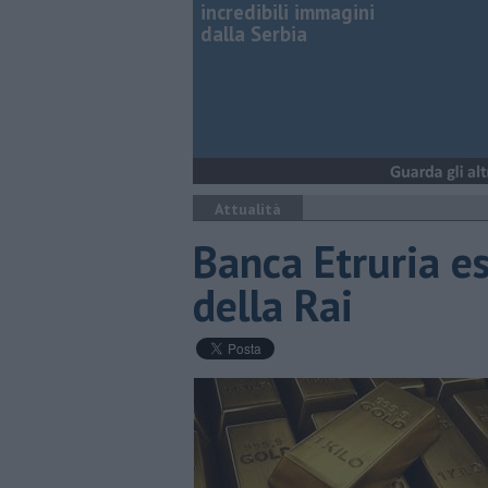
incredibili immagini
dalla Serbia
Attualità
Banca Etruria es
della Rai