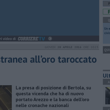
Q
​Un 
civ
GIOVEDÌ
28 APRILE 2016
ORE 10:23
QUI
tranea all’oro taroccato
Ult
A
La presa di posizione di Bertola, su
questa vicenda che ha di nuovo
portato Arezzo e la banca dell’oro
nelle cronache nazionali