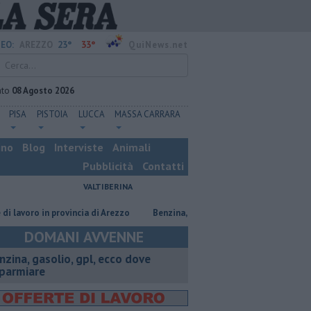
23°
33°
EO:
AREZZO
QuiNews.net
ato
08 Agosto 2026
PISA
PISTOIA
LUCCA
MASSA CARRARA
ino
Blog
Interviste
Animali
Pubblicità
Contatti
VALTIBERINA
oro in provincia di Arezzo
​Benzina, gasolio, gpl, ecco dove risparmiare
DOMANI AVVENNE
enzina, gasolio, gpl, ecco dove
sparmiare