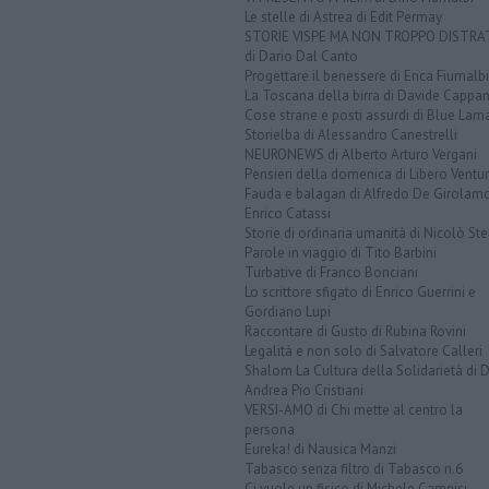
Le stelle di Astrea di Edit Permay
STORIE VISPE MA NON TROPPO DISTR
di Dario Dal Canto
Progettare il benessere di Erica Fiumalbi
La Toscana della birra di Davide Cappan
Cose strane e posti assurdi di Blue Lam
Storielba di Alessandro Canestrelli
NEURONEWS di Alberto Arturo Vergani
Pensieri della domenica di Libero Ventur
Fauda e balagan di Alfredo De Girolam
Enrico Catassi
Storie di ordinaria umanità di Nicolò Ste
Parole in viaggio di Tito Barbini
Turbative di Franco Bonciani
Lo scrittore sfigato di Enrico Guerrini e
Gordiano Lupi
Raccontare di Gusto di Rubina Rovini
Legalità e non solo di Salvatore Calleri
Shalom La Cultura della Solidarietà di 
Andrea Pio Cristiani
VERSI-AMO di Chi mette al centro la
persona
Eureka! di Nausica Manzi
Tabasco senza filtro di Tabasco n.6
Ci vuole un fisico di Michele Campisi