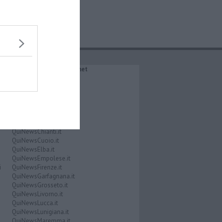
IL NETWORK QuiNews.net
QuiNewsAbetone.it
QuiNewsAmiata.it
QuiNewsAnimali.it
QuiNewsArezzo.it
QuiNewsCasentino.it
QuiNewsCecina.it
QuiNewsChianti.it
QuiNewsCuoio.it
QuiNewsElba.it
QuiNewsEmpolese.it
i
QuiNewsFirenze.it
QuiNewsGarfagnana.it
QuiNewsGrosseto.it
QuiNewsLivorno.it
QuiNewsLucca.it
QuiNewsLunigiana.it
QuiNewsMaremma.it