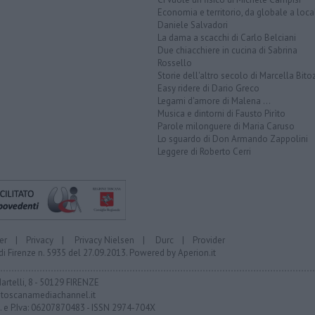
Economia e territorio, da globale a loca
Daniele Salvadori
La dama a scacchi di Carlo Belciani
Due chiacchiere in cucina di Sabrina
Rossello
Storie dell'altro secolo di Marcella Bito
Easy ridere di Dario Greco
Legami d'amore di Malena ...
Musica e dintorni di Fausto Pirìto
Parole milonguere di Maria Caruso
Lo sguardo di Don Armando Zappolini
Leggere di Roberto Cerri
er
|
Privacy
|
Privacy Nielsen
|
Durc
|
Provider
di Firenze n. 5935 del 27.09.2013. Powered by
Aperion.it
Martelli, 8 - 50129 FIRENZE
toscanamediachannel.it
F. e P.Iva: 06207870483 - ISSN 2974-704X