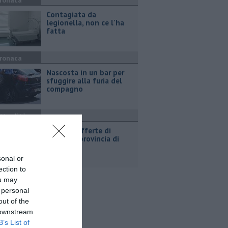
ronaca
Contagiata da
legionella, non ce l'ha
fatta
ronaca
Nascosta in un bar per
sfuggire alla furia del
compagno
ttualità
​Tutte le offerte di
lavoro in provincia di
Arezzo
sonal or
ection to
ou may
 personal
out of the
 downstream
B’s List of