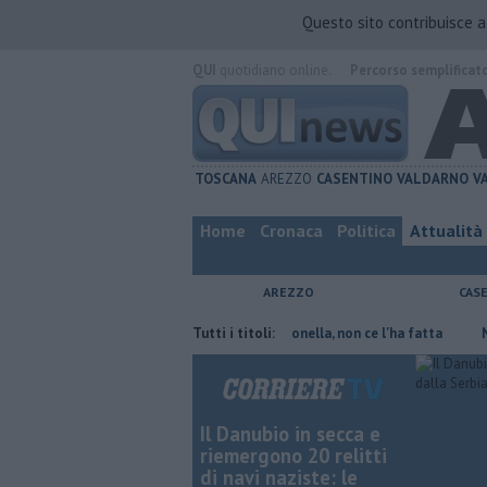
Questo sito contribuisce 
QUI
quotidiano online.
Percorso semplificat
TOSCANA
AREZZO
CASENTINO
VALDARNO
V
Home
Cronaca
Politica
Attualità
AREZZO
CAS
ve risparmiare
Contagiata da legionella, non ce l'ha fatta
Tutti i titoli:
Nascosta
Il Danubio in secca e
riemergono 20 relitti
di navi naziste: le