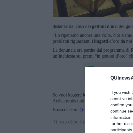
distanze dal caso dei
gettoni d'oro
dei gioc
“Lo ripetiamo ancora una volta. Noi siamo
problemi riguardanti i
lingotti
d’oro da noi 
La denuncia era partita dal programma di 
un’inchiesta sui premi “in gettoni d’oro” che
QUInewsAr
If you wish 
Se vuoi leggere le notizie principali della T
sensitive in
Arriva gratis tutti i giorni alle 20:00 dirett
confirm you
Basta cliccare
QUI
continue se
information 
Ti potrebbe interessare anche:
further disc
participants