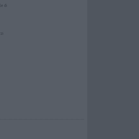
le di
zzi