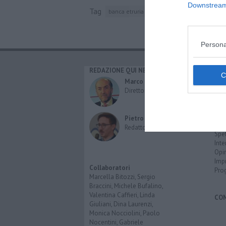
Downstream 
Tag
banca etruria
rai
arezzo
amministrato
Persona
REDAZIONE QUI NEWS
CAT
Cro
Marco Migli
Poli
Direttore Responsabile
Attu
Eco
Cult
Pietro Mattonai
Spo
Redattore
Spet
Inte
Opi
Imp
Collaboratori
Pro
Marcella Bitozzi, Sergio
Braccini, Michele Bufalino,
Valentina Caffieri, Linda
CO
Giuliani, Dina Laurenzi,
Monica Nocciolini, Paolo
Nocentini, Gabriele