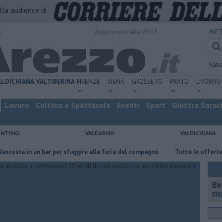
alla audience di
o
Aggiornato alle 09:15
MET
Sab
ALDICHIANA
VALTIBERINA
FIRENZE
SIENA
GROSSETO
PRATO
LIVORNO
Lavoro
Cultura e Spettacolo
Eventi
Sport
Giostra Sarac
ENTINO
VALDARNO
VALDICHIANA
 in un bar per sfuggire alla furia del compagno
​Tutte le offerte di lav
​B
ri