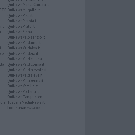
QuiNewsMassaCarrara.it
ATTE
QuiNewsMugello.it
QuiNewsPisa.it
QuiNewsPistoia.it
nari
QuiNewsPrato.it
a
QuiNewsSiena.it
QuiNewsValbisenzio.it
QuiNewsValdarno.it
i
QuiNewsValdelsa.it
o e
QuiNewsValdera.it
QuiNewsValdichiana.it
lla
QuiNewsValdicornia.it
QuiNewsValdinievole.it
QuiNewsValdisieve.it
QuiNewsValtiberina.it
QuiNewsVersilia.it
QuiNewsVolterra.it
QuiNewsTango.com
Don
ToscanaMediaNews.it
Fiorentinanews.com