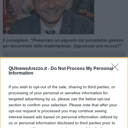
Il consigliere: "Presentato un esposto dal precedente gestore
per denunciare delle inadempienze. Opportuna una revoca?"
QUInewsArezzo.it -
Do Not Process My Personal
Information
AREZZO —
Il consigliere di maggioranza
Angelo Rossi
interviene
If you wish to opt-out of the sale, sharing to third parties, or
sul bando con cui è stato affidato il campo da rugby ad una società
aretina.
processing of your personal or sensitive information for
targeted advertising by us, please use the below opt-out
“Dal settembre 2015, il Comune di Arezzo ha affidato la gestione
section to confirm your selection. Please note that after your
del campo da rugby di via dell’Acropoli a una società che avrebbe
opt-out request is processed you may continue seeing
dovuto impegnarsi a dare corso a una serie di obbligazioni
interest-based ads based on personal information utilized by
sottoscritte, dalla
promozione dell’attività rugbystica
,
us or personal information disclosed to third parties prior to
ovviamente, all’
organizzazione di corsi, convegni o seminari