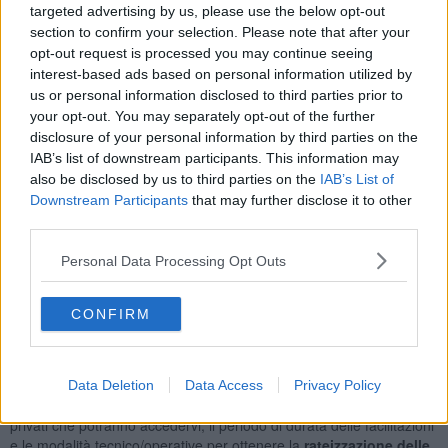
targeted advertising by us, please use the below opt-out
Chiara Rubbiani e Alessandro Tracchi, ognuno dal proprio punto di
section to confirm your selection. Please note that after your
osservazione, hanno illustrato come sia
aumentato il numero di
opt-out request is processed you may continue seeing
persone che si rivolgono a loro,
lamentando la difficoltà a
interest-based ads based on personal information utilized by
sostenere i costi delle bollette energetiche e hanno chiesto se Estra
us or personal information disclosed to third parties prior to
potesse, in qualche modo, intervenire a favore dei clienti in
your opt-out. You may separately opt-out of the further
difficoltà.
disclosure of your personal information by third parties on the
Paolo Abati e Monica Casullo hanno confermato la difficoltà del
IAB’s list of downstream participants. This information may
momento attuale e come anche dagli uffici al pubblico aziendali ed
also be disclosed by us to third parties on the
IAB’s List of
hanno comunicato che Estra ha da subito applicato tutte le
Downstream Participants
that may further disclose it to other
agevolazioni
previste da Arera per affrontare con rateizzazioni i
third parties.
disagi del mercato, migliorando queste misure con “buone pratiche”
per venire di più e meglio incontro ai propri clienti
e allargando la
Personal Data Processing Opt Outs
platea dei beneficiari
anche a quelle tipologie che non rientrano
nel perimetro definito dall’autorità,
come le partite Iva.
CONFIRM
Chiara Rubbiani e Alessandro Tracchi hanno espresso quindi
apprezzamento per l'attenzione posta da Estra alle difficoltà della
propria clientela e le parti, infine, hanno convenuto
per un
prossimo incontro
da effettuarsi prima possibile nel corso del
Data Deletion
Data Access
Privacy Policy
quale potranno essere definite le condizioni, i soggetti economici e i
privati che potranno accedervi, il periodo di durata delle facilitazioni
e le modalità tecnico/operative per ottenere la
rateizzazione delle