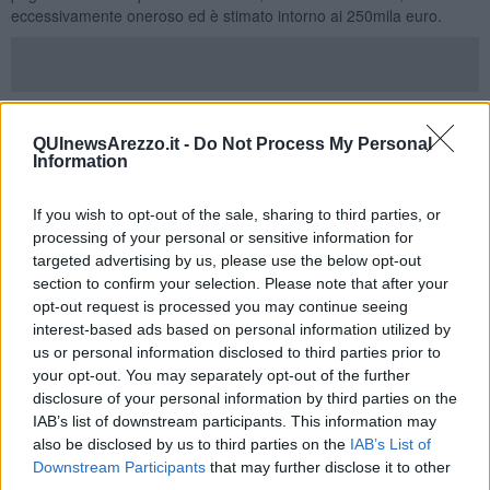
eccessivamente oneroso ed è stimato intorno ai 250mila euro.
Secondo una prima stima dei tempi, la nuova Casa della Salute
dovrebbe essere pienamente funzionante entro la fine dell'anno.
QUInewsArezzo.it -
Do Not Process My Personal
Information
Una soluzione che, finalmente, animerà anche il parcheggio più
"ignorato" dagli aretini. Al "Baldaccio" ci sono circa 800 posti auto,
praticamente sempre liberi, che verranno messi a reddito grazie
If you wish to opt-out of the sale, sharing to third parties, or
proprio dalla Casa della Salute.
processing of your personal or sensitive information for
targeted advertising by us, please use the below opt-out
Gli interventi di rimodulazione della struttura saranno divisi in due
section to confirm your selection. Please note that after your
lotti: 300 metri quadrati ospiteranno il centro prelievi, altri 300 metri
opt-out request is processed you may continue seeing
quadrati verranno convertiti in ambulatori di medicina generale e di
interest-based ads based on personal information utilized by
pediatri di libera scelta.
us or personal information disclosed to third parties prior to
Tra i principali artefici di questa operazione, oltre a sindaco e
your opt-out. You may separately opt-out of the further
direttore generale della Asl, anche il presidente dell'Atam, Bernardo
disclosure of your personal information by third parties on the
Mennini, il direttore del distretto sanitario Arezzo-Casentino-
IAB’s list of downstream participants. This information may
Valtiberina, Evaristo Giglio e l'assessore Lucia Tanti.
also be disclosed by us to third parties on the
IAB’s List of
Tra Ghinelli e D'Uro è emersa una ritrovata intesa, dopo le
Downstream Participants
that may further disclose it to other
scaramucce al tempo del lockdown. Il sindaco ha sottolineato la
third parties.