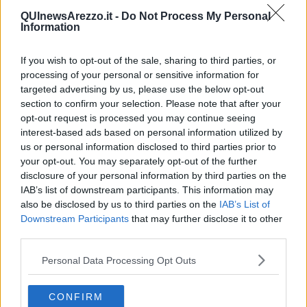
Arezzo sta alla finestra
in attesa degli sviluppi.
QUInewsArezzo.it -
Do Not Process My Personal
Se i risultati non ci sono stati fino ad ora, i tifosi hanno almeno
Information
qualcosa con cui indorare la
grossa e brutta pillola di questo
inizio disastroso di stagione.
Ad Arezzo
,
finalmente, c'è una
If you wish to opt-out of the sale, sharing to third parties, or
società con le idee chiare
che, pur di fare bene, è pronta a
processing of your personal or sensitive information for
prendere
decisioni forti e pesanti
. Le ultime ore lo hanno
targeted advertising by us, please use the below opt-out
ampiamente dimostrato.
section to confirm your selection. Please note that after your
Un occhio attento avrebbe potuto notare, già nelle scorse
opt-out request is processed you may continue seeing
settimane, tanti piccoli cambiamenti, accreditandoli ad un modo di
interest-based ads based on personal information utilized by
gestire ogni sfaccettatura della vita societaria a cui la Arezzo
us or personal information disclosed to third parties prior to
sportiva non era abituata.
your opt-out. You may separately opt-out of the further
Ora è arrivato
l'esonero di mister Potenza
, che come detto
disclosure of your personal information by third parties on the
avrebbe anche potuto arrivare prima. Ma sarebbe stato cacciato un
IAB’s list of downstream participants. This information may
allenatore che non aveva mai effettivamente avuto modo e tempo
also be disclosed by us to third parties on the
IAB’s List of
di lavorare per una intera settimana con la rosa al completo. Ma
il
Downstream Participants
that may further disclose it to other
segnale più importante
è aver sollevato dall'incarico anche
third parties.
Giuseppe di Bari
, che oltre ad essere il principale sponsor del
mister aveva anche costruito questa squadra pezzo dopo pezzo.
Personal Data Processing Opt Outs
Il
netto e totale cambio di rotta
di questa notte indica quindi in
modo inequivocabile che
la proprietà è vicina e attenta
, oltre che
CONFIRM
pronta a prendere decisioni anche drastiche e pesanti pur di