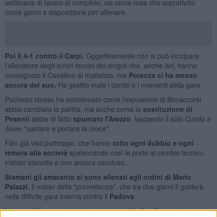
settimana di lavoro al completo, sia come rosa che soprattutto
come giorni a disposizione per allenare.
Poi il 4-1 contro il Carpi
. Oggettivamente non si può incolpare
l'allenatore degli errori tecnici dei singoli che, anche ieri, hanno
consegnato il Cavallino al mattatoio, ma
Potenza ci ha messo
ancora del suo.
Ha
gestito male i cambi e i momenti della gara.
Pochesci stesso ha sottolineato come l'espulsione di Bonaccorsi
abbia cambiato la partita, ma anche come la
sostituzione di
Pesenti
abbia di fatto
spuntato l'Arezzo
, lasciando il solo Cutolo a
dover "cantare e portare la croce".
Film già visti purtroppo, che hanno
tolto ogni dubbio e ogni
remora alla società
spalancando così le porte al cambio tecnico,
iniziato stanotte e non ancora concluso.
S
tamani gli amaranto si sono allenati agli ordini di Mario
Palazzi
, il mister della "provvidenza", che tra due giorni li guiderà
nella difficile gara interna contro il
Padova
.
La società ha annunciato importanti novità già nelle prossime ore e