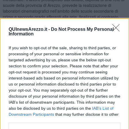
scuole della provincia di Arezzo, prevede la realizzazione di
laboratori cinematografici nell’ambito delle scuole secondarie di
primo e secondo grado afferenti alla rete, finalizzati al contrasto
dell’analfabetismo iconico, al potenziamento delle competenze, alla
formazione di un pubblico consapevole e all’erogazione di elementi
QUInewsArezzo.it -
Do Not Process My Personal
di conoscenza teorico/pratica di una o più fasi in cui si articola la
Information
realizzazione di un prodotto cinematografico; il tutto, con l'obiettivo
di promuovere l’educazione all’immagine tramite la conoscenza, la
If you wish to opt-out of the sale, sharing to third parties, or
comprensione e l’utilizzo del linguaggio cinematografico e
processing of your personal or sensitive information for
audiovisivo.
targeted advertising by us, please use the below opt-out
Dello stesso tenore, il progetto “L'arte del cinema: esplorare,
section to confirm your selection. Please note that after your
creare, raccontare” dell'IC Cesalpino, che mira a promuovere la
opt-out request is processed you may continue seeing
comprensione e l’utilizzo del linguaggio cinematografico e
interest-based ads based on personal information utilized by
audiovisivo tra gli studenti con un focus sull’inclusione sociale.
us or personal information disclosed to third parties prior to
Attraverso un approccio learning by doing guidato da professionisti
your opt-out. You may separately opt-out of the further
del settore, saranno sviluppate competenze critiche rispetto ai
disclosure of your personal information by third parties on the
prodotti audiovisivi, mirando all'accrescimento della
IAB’s list of downstream participants. This information may
consapevolezza emotiva e delle interazioni sociali. La metodologia
also be disclosed by us to third parties on the
IAB’s List of
si basa su esperienze pratiche, personalizzate per ogni
Downstream Participants
that may further disclose it to other
partecipante, e si focalizza sulla costruzione di narrazioni
third parties.
cinematografiche inclusive e significative. Il percorso educativo e
formativo messo in campo dal progetto abbraccia l’intera media