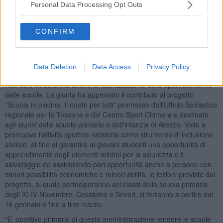
Personal Data Processing Opt Outs
literacy con un intervento integrato di attività teoriche, pratiche e
esperienziali diverse tra loro e differenziate per gruppi di studenti e
fasce di età. E' previsto che entrambi i progetti vengano realizzati
CONFIRM
negli anni scolastici 2023/2024 e 2024/2025.
Data Deletion
Data Access
Privacy Policy
Non solo cinema ma anche la valorizzazione dello sport all'interno
delle scuole. La giunta ha approvato il contributo al progetto
“Scuola in piscina. Il nuoto per tutti” promosso dall'Ufficio Scolastico
regionale per la Toscana e dal Centro Sport Chimera e destinato
agli alunni delle scuole primarie e dell'infanzia di Arezzo. Volte a
promuove l'attività sportiva natatoria come strumento di inclusione
sociale, al fine di garantire ai giovani studenti una opportunità di
apprendimento degli elementi minimi per la sicurezza e il
salvataggio ed assicurando pari opportunità anche a persone con
minori possibilità economiche e minori abilità, le lezioni previste dal
progetto, al quale parteciperanno sei classi della scuola primaria
degli IC IV Novembre, Cesalpino e Severi, si terranno a partire dal
16 gennaio e fino a fine marzo.
“E' obiettivo primario di questa amministrazione rendere le scuole