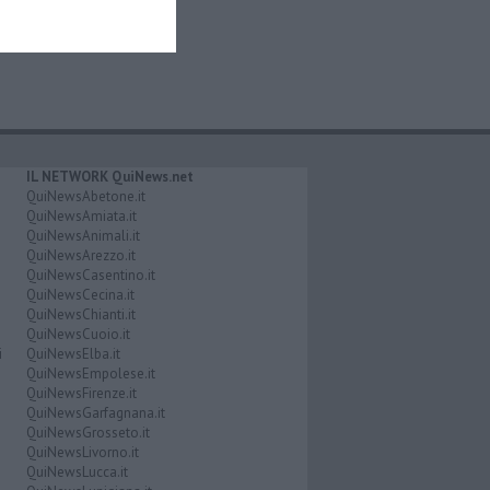
IL NETWORK QuiNews.net
QuiNewsAbetone.it
QuiNewsAmiata.it
QuiNewsAnimali.it
QuiNewsArezzo.it
QuiNewsCasentino.it
QuiNewsCecina.it
QuiNewsChianti.it
QuiNewsCuoio.it
i
QuiNewsElba.it
QuiNewsEmpolese.it
QuiNewsFirenze.it
QuiNewsGarfagnana.it
QuiNewsGrosseto.it
QuiNewsLivorno.it
QuiNewsLucca.it