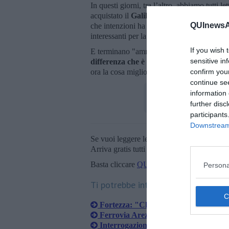
In questi giorni, tra l’altro, abbiamo tutti l
acquistato il
Galileo Palace Hotel a Rigut
QUInewsAr
che intenzioni ha sullo Stadio Comunale ed 
interessanti per la città".
If you wish 
E terminano "amministrare, per il Moviment
sensitive in
differenza che è poi la maggioranza che 
ora la cosa migliore è quella di fare il bene
confirm you
continue se
information 
further disc
participants
Downstream 
Se vuoi leggere le notizie principali della T
Arriva gratis tutti i giorni alle 20:00 dirett
Basta cliccare
QUI
Persona
Ti potrebbe interessare anche:
Fortezza: "Che sia fruibile a tutti"
Ferrovia Arezzo-Sansepolcro, Pd all'
Interrogazioni, fari puntati su Pinqu