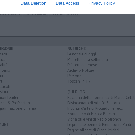
Data Deletion
Data Access
Privacy Policy
albo pretorio
mario d'agata
rigutino
arezzo
EGORIE
RUBRICHE
naca
Le notizie di oggi
tica
Più Letti della settimana
alità
Più Letti del mese
nomia
Archivio Notizie
ura
Persone
rt
Toscani in TV
tacoli
rviste
QUI BLOG
nion Leader
Racconti della domenica di Marco Celat
rese & Professioni
Disincantato di Adolfo Santoro
grammazione Cinema
Incontri d'arte di Riccardo Ferrucci
Sorridendo di Nicola Belcari
Vignaioli e vini di Nadio Stronchi
MUNI
Le pregiate penne di Pierantonio Pardi
Pagine allegre di Gianni Micheli