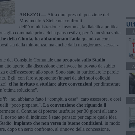
AREZZO —
Altra dura presa di posizione del
Movimento 5 Stelle nei confronti
Ult
dell'Amministrazione. Insomma, la dialettica politica
A
onsiglio comunale prima della pausa estiva, per l’ennesima volta
iche della Giunta, ha abbandonato l'aula
quando ancora
roposti sia dalla minoranza, ma anche dalla maggioranza stessa. -
nzione del Consiglio Comunale una
proposta sullo Stadio
 un atto aperto alla discussione che invece ha trovato da subito
A
a e dell'assessore allo sport. Sono state in particolare le parole
nto. Egli, con fare supponente (impari da altri suoi colleghi
nze),
ci ha invitato a studiare altre convenzioni
per dimostrare
un’ottima soluzione".
'i': "noi abbiamo fatto i “compiti a casa”, caro assessore, e così
C
elli “poco preparati”.
La convenzione che riguarda il
permette al Comune di poterne usufruire per 30 giorni all'anno
l nostro atto di indirizzo è stato pensato per capire quale idea
Stadio,
impianto che non versa in buone condizioni,
in modo
iare, dopo un serio confronto, al rinnovo della concessione.