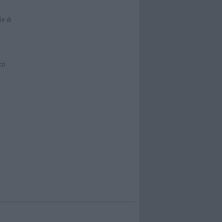
le di
zzi