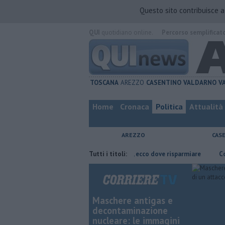
Questo sito contribuisce 
QUI
quotidiano online.
Percorso semplificat
TOSCANA
AREZZO
CASENTINO
VALDARNO
V
Home
Cronaca
Politica
Attualità
AREZZO
CAS
a di Arezzo
​Benzina, gasolio, gpl, ecco dove risparmiare
Tutti i titoli:
Contagiata 
Maschere antigas e
decontaminazione
nucleare: le immagini