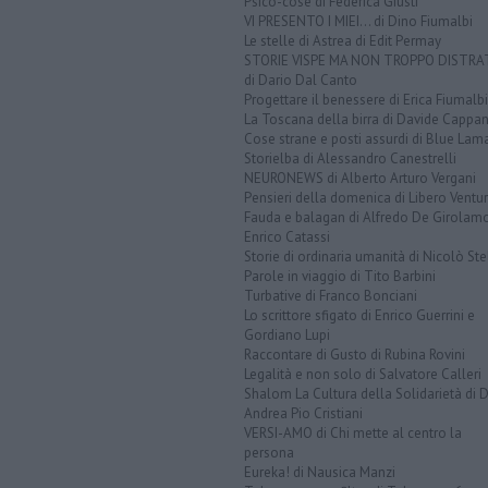
Psico-cose di Federica Giusti
VI PRESENTO I MIEI... di Dino Fiumalbi
Le stelle di Astrea di Edit Permay
STORIE VISPE MA NON TROPPO DISTR
di Dario Dal Canto
Progettare il benessere di Erica Fiumalbi
La Toscana della birra di Davide Cappan
Cose strane e posti assurdi di Blue Lam
Storielba di Alessandro Canestrelli
NEURONEWS di Alberto Arturo Vergani
Pensieri della domenica di Libero Ventur
Fauda e balagan di Alfredo De Girolam
Enrico Catassi
Storie di ordinaria umanità di Nicolò Ste
Parole in viaggio di Tito Barbini
Turbative di Franco Bonciani
Lo scrittore sfigato di Enrico Guerrini e
Gordiano Lupi
Raccontare di Gusto di Rubina Rovini
Legalità e non solo di Salvatore Calleri
Shalom La Cultura della Solidarietà di 
Andrea Pio Cristiani
VERSI-AMO di Chi mette al centro la
persona
Eureka! di Nausica Manzi