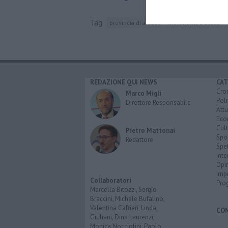
Tag
provincia di arezzo
movimento 5 stelle
REDAZIONE QUI NEWS
CAT
Cro
Marco Migli
Poli
Direttore Responsabile
Attu
Eco
Cult
Pietro Mattonai
Spo
Redattore
Spet
Inte
Opi
Imp
Collaboratori
Pro
Marcella Bitozzi, Sergio
Braccini, Michele Bufalino,
Valentina Caffieri, Linda
CO
Giuliani, Dina Laurenzi,
Monica Nocciolini, Paolo