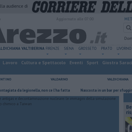
alla audience di
o
Aggiornato alle 07:00
MET
Dom
ALDICHIANA
VALTIBERINA
FIRENZE
SIENA
GROSSETO
PRATO
LIVORNO
Lavoro
Cultura e Spettacolo
Eventi
Sport
Giostra Sarac
ENTINO
VALDARNO
VALDICHIANA
da legionella, non ce l'ha fatta
Nascosta in un bar per sfuggire alla f
​B
ri