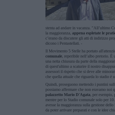
stenta ad andare in vacanza. "All’ultimo C
la maggioranza,
appena espletate le prat
c’erano da discutere gli atti di indirizzo p
dicono i Pentastellati. -
Il Movimento 5 Stelle ha portato all'atte
comunale
, reperibile nell’albo pretorio. È
una netta chiusura da parte della maggioranz
di quest'ultimo a scaturire il nostro disappu
assessori il rispetto che si deve alle minora
che quella attuale che riguarda lo stadio è 
Quindi, proseguono mettendo i puntini sulle 
possiamo affermare che non eravamo noi qu
palazzetto Mario D'Agata
, per esempio, 
mentre per lo Stadio comunale solo per 10. I
avesse la maggioranza sulla gestione dello 
da poter arrivare preparati e con le idee ch