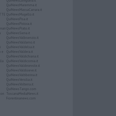
QuiNewsLunigiana.it
QuiNewsMaremma.it
QuiNewsMassaCarrara.it
ATTE
QuiNewsMugello.it
QuiNewsPisa.it
QuiNewsPistoia.it
nari
QuiNewsPrato.it
a
QuiNewsSiena.it
QuiNewsValbisenzio.it
QuiNewsValdarno.it
i
QuiNewsValdelsa.it
o e
QuiNewsValdera.it
QuiNewsValdichiana.it
lla
QuiNewsValdicornia.it
QuiNewsValdinievole.it
QuiNewsValdisieve.it
QuiNewsValtiberina.it
QuiNewsVersilia.it
QuiNewsVolterra.it
QuiNewsTango.com
Don
ToscanaMediaNews.it
Fiorentinanews.com