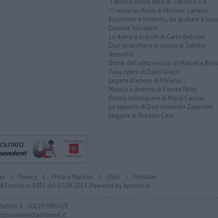
Tabasco senza filtro di Tabasco n.6
Ci vuole un fisico di Michele Campisi
Economia e territorio, da globale a loca
Daniele Salvadori
La dama a scacchi di Carlo Belciani
Due chiacchiere in cucina di Sabrina
Rossello
Storie dell'altro secolo di Marcella Bito
Easy ridere di Dario Greco
Legami d'amore di Malena ...
Musica e dintorni di Fausto Pirìto
Parole milonguere di Maria Caruso
Lo sguardo di Don Armando Zappolini
Leggere di Roberto Cerri
er
|
Privacy
|
Privacy Nielsen
|
Durc
|
Provider
di Firenze n. 5935 del 27.09.2013. Powered by
Aperion.it
Martelli, 8 - 50129 FIRENZE
toscanamediachannel.it