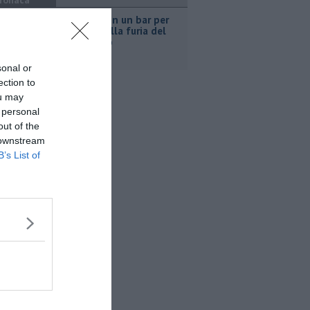
ronaca
Nascosta in un bar per
sfuggire alla furia del
compagno
sonal or
ection to
ou may
 personal
out of the
 downstream
B’s List of