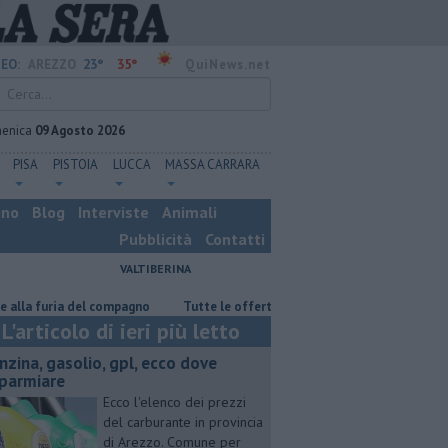
23°
35°
EO:
AREZZO
QuiNews.net
enica
09 Agosto 2026
PISA
PISTOIA
LUCCA
MASSA CARRARA
ino
Blog
Interviste
Animali
Pubblicità
Contatti
VALTIBERINA
uria del compagno
​Tutte le offerte di lavoro in provincia di Arezzo
L'articolo di ieri più letto
enzina, gasolio, gpl, ecco dove
sparmiare
Ecco l'elenco dei prezzi
del carburante in provincia
di Arezzo. Comune per