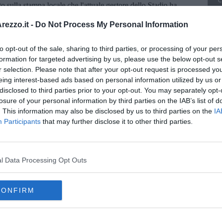
C
etto sulla stampa locale che l'attuale gestore dello Stadio ha
ino
: questo potrebbe essere un ottimo motivo, per noi, per capire
ezzo.it -
Do Not Process My Personal Information
intavolare da subito un discorso che potrebbe aprire prospettive
to opt-out of the sale, sharing to third parties, or processing of your per
o 5 Stelle, significa
ascoltare tutte le parti, con l’unica
formation for targeted advertising by us, please use the below opt-out s
prende le decisioni.
È finito il tempo della campagna elettorale,
 di Arezzo e degli Aretini".
r selection. Please note that after your opt-out request is processed y
eing interest-based ads based on personal information utilized by us or
disclosed to third parties prior to your opt-out. You may separately opt-
losure of your personal information by third parties on the IAB’s list of
. This information may also be disclosed by us to third parties on the
IA
Participants
that may further disclose it to other third parties.
oscana iscriviti alla
Newsletter QUInews - ToscanaMedia.
amente nella tua casella di posta.
l Data Processing Opt Outs
CONFIRM
attacco
a e Hospice