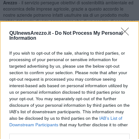
Arezzo
- il servizio persegue obiettivi di sostenibilità ambientale ed
economica delle imprese agricole, grazie a questo accordo le
nostre aziende potranno infatti usufruire sia di un prodotto molto
valido dal punto di vista agronomico che di un servizio di assistenza
in grado di valutare con precisione i quantitativi necessari alle
QUInewsArezzo.it -
Do Not Process My Personal
coltivazioni, grazie ad analisi chimico fisiche dei terreni, gratuite per
Information
i nostri associati”.
If you wish to opt-out of the sale, sharing to third parties, or
processing of your personal or sensitive information for
targeted advertising by us, please use the below opt-out
Amelia
, questo il nome è un prodotto ottenuto dagli scarti vegetali
section to confirm your selection. Please note that after your
come ad esempio le potature e dalla frazione organica della
opt-out request is processed you may continue seeing
raccolta differenziata ed è certificato come ammendante ammesso
interest-based ads based on personal information utilized by
in agricoltura biologica, fatto molto importante in una ottica di
recupero delle risorse e riduzione delle emissioni inquinanti
us or personal information disclosed to third parties prior to
provenienti dalla produzione dei fertilizzanti chimici.
your opt-out. You may separately opt-out of the further
disclosure of your personal information by third parties on the
“Siamo molto felici di questo protocollo di intesa perché grazie a
IAB’s list of downstream participants. This information may
Coldiretti si riesce a restituite in agricoltura, anche quella biologica,
also be disclosed by us to third parties on the
IAB’s List of
il compost ‘Amelia’ ad un prezzo simbolico di un 1 euro a tonnellata
Downstream Participants
that may further disclose it to other
- ha detto il
presidente di Aisa Impianti s.p.a Giacomo Cherici.
third parties.
Questo è possibile grazie a
Verde 70,
impianto di compostaggio di
Zero Spreco che a sua volta è alimentato dalla linea termica, e che