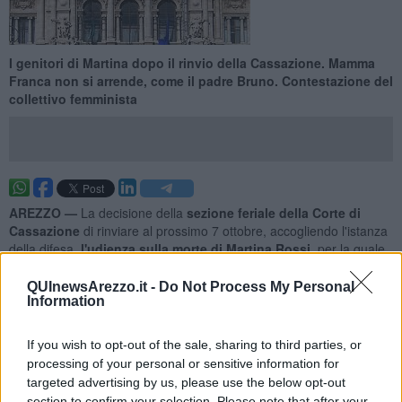
I genitori di Martina dopo il rinvio della Cassazione. Mamma
Franca non si arrende, come il padre Bruno. Contestazione del
collettivo femminista
AREZZO —
La decisione della
sezione feriale della Corte di
Cassazione
di rinviare al prossimo 7 ottobre, accogliendo l'istanza
della difesa,
l'udienza sulla morte di Martina Rossi
, per la quale
sono stati condannati in Appello bis a 3 anni di reclusione i due
ragazzi di Castiglion Fibocchi, Luca Vanneschi e Alessandro
QUInewsArezzo.it -
Do Not Process My Personal
Albertoni, ha suscitato le immediate reazioni dei genitori della
Information
studentessa, che non si sono mai arresi e da dieci anni portano
avanti la propria battaglia.
If you wish to opt-out of the sale, sharing to third parties, or
“Continuano a buttare il pallone fuori dal campo – ha detto Bruno
processing of your personal or sensitive information for
Rossi, il padre di Martina ai cronisti presenti sul posto –
Però c’è
targeted advertising by us, please use the below opt-out
anche la volontà di capire che questo reato non può andare in
section to confirm your selection. Please note that after your