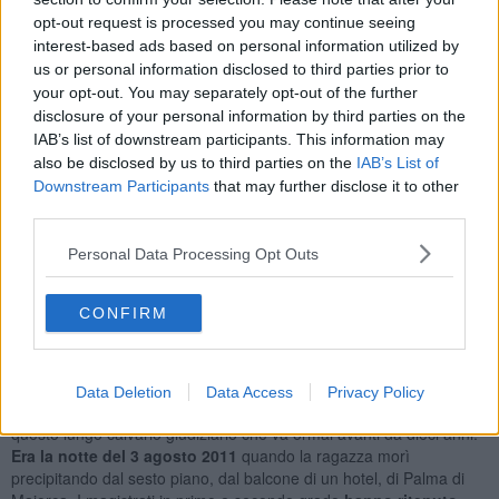
prescrizione
”.
opt-out request is processed you may continue seeing
interest-based ads based on personal information utilized by
us or personal information disclosed to third parties prior to
your opt-out. You may separately opt-out of the further
disclosure of your personal information by third parties on the
Inoltre, una delegazione del collettivo femminista ‘Non una di meno‘
IAB’s list of downstream participants. This information may
ha contestato, fuori dal Palazzaccio, i legali della difesa ed ha
also be disclosed by us to third parties on the
IAB’s List of
anche esposto lo striscione: “Verità e giustizia per Martina“. Mentre
la mamma Franca ha chiosato "
c
ontinuo ad aspettarmi giustizia
Downstream Participants
that may further disclose it to other
e verità”
.
third parties.
L'udienza si terrà una settimana prima del 16 ottobre,
termine
Personal Data Processing Opt Outs
entro il quale andrà in prescrizione anche il reato di tentata
violenza sessuale di gruppo
, per il quale i due aretini sono stati
condannati a 3 anni dal secondo processo in Appello, che ha
CONFIRM
confermato il verdetto di primo grado del Tribunale di Arezzo che
aveva inflitto a una pena a sei anni ciascuno, ritenendoli colpevoli
anche dell'imputazione di morte in conseguenza di altro reato.
Data Deletion
Data Access
Privacy Policy
Reato quest'ultimo già andato in prescrizione
nel corso di
questo lungo calvario giudiziario che va ormai avanti da dieci anni.
Era la notte del 3 agosto 2011
quando la ragazza morì
precipitando dal sesto piano, dal balcone di un hotel, di Palma di