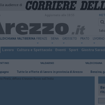
alla audience di
o
Aggiornato alle 18:55
MET
Sab
ALDICHIANA
VALTIBERINA
FIRENZE
SIENA
GROSSETO
PRATO
LIVORNO
Lavoro
Cultura e Spettacolo
Eventi
Sport
Giostra Sarac
ENTINO
VALDARNO
VALDICHIANA
​Tutte le offerte di lavoro in provincia di Arezzo
​Benzina, gasolio, gpl
​B
ri