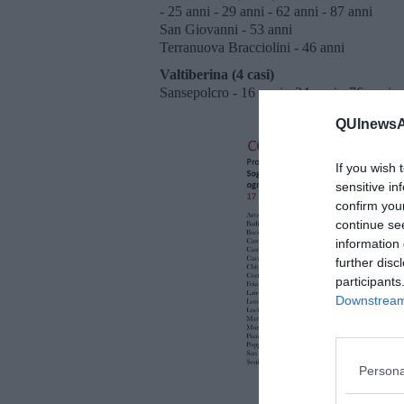
- 25 anni - 29 anni - 62 anni - 87 anni
San Giovanni - 53 anni
Terranuova Bracciolini - 46 anni
Valtiberina (4 casi)
Sansepolcro - 16 anni - 24 anni - 76 anni -
QUInewsAr
If you wish 
sensitive in
confirm you
continue se
information 
further disc
participants
Downstream 
Persona