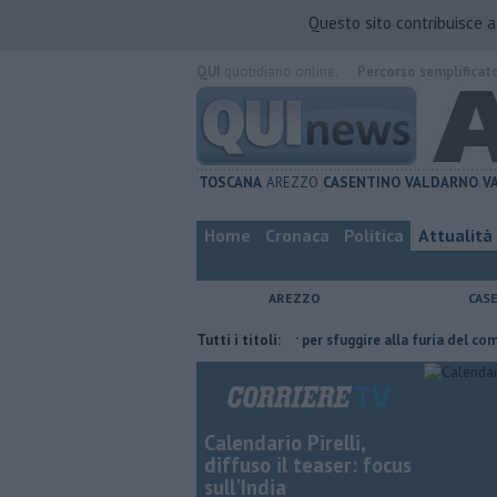
Questo sito contribuisce 
QUI
quotidiano online.
Percorso semplificat
TOSCANA
AREZZO
CASENTINO
VALDARNO
V
Home
Cronaca
Politica
Attualità
AREZZO
CAS
 l'ha fatta
Nascosta in un bar per sfuggire alla furia del compagno
Tutti i titoli:
Calendario Pirelli,
diffuso il teaser: focus
sull'India