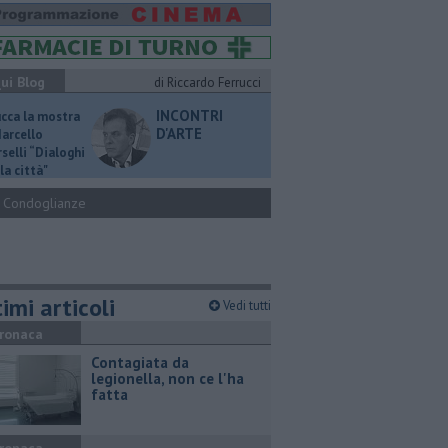
ui Blog
di Riccardo Ferrucci
INCONTRI
ucca la mostra
D'ARTE
Marcello
selli “Dialoghi
la città"
Condoglianze
imi articoli
Vedi tutti
ronaca
Contagiata da
legionella, non ce l'ha
fatta