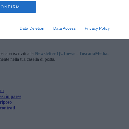
CONFIRM
Data Deletion
Data Access
Privacy Policy
oscana iscriviti alla
Newsletter QUInews - ToscanaMedia.
amente nella tua casella di posta.
no
asi in paese
 riposo
contrati