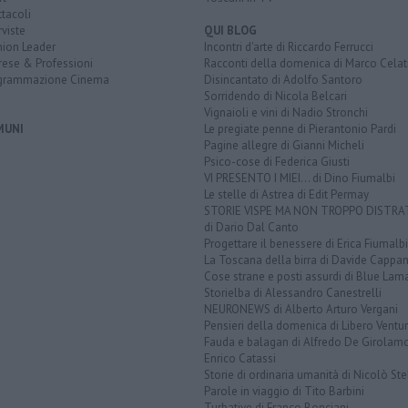
tacoli
rviste
QUI BLOG
nion Leader
Incontri d'arte di Riccardo Ferrucci
rese & Professioni
Racconti della domenica di Marco Celat
grammazione Cinema
Disincantato di Adolfo Santoro
Sorridendo di Nicola Belcari
Vignaioli e vini di Nadio Stronchi
MUNI
Le pregiate penne di Pierantonio Pardi
Pagine allegre di Gianni Micheli
Psico-cose di Federica Giusti
VI PRESENTO I MIEI... di Dino Fiumalbi
Le stelle di Astrea di Edit Permay
STORIE VISPE MA NON TROPPO DISTR
di Dario Dal Canto
Progettare il benessere di Erica Fiumalbi
La Toscana della birra di Davide Cappan
Cose strane e posti assurdi di Blue Lam
Storielba di Alessandro Canestrelli
NEURONEWS di Alberto Arturo Vergani
Pensieri della domenica di Libero Ventur
Fauda e balagan di Alfredo De Girolam
Enrico Catassi
Storie di ordinaria umanità di Nicolò Ste
Parole in viaggio di Tito Barbini
Turbative di Franco Bonciani