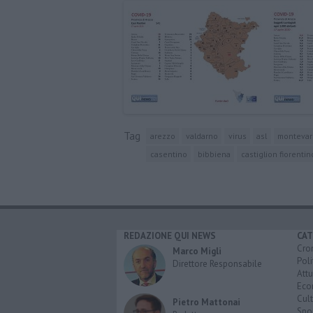
Tag
arezzo
valdarno
virus
asl
montevar
casentino
bibbiena
castiglion fiorentin
REDAZIONE QUI NEWS
CAT
Cro
Marco Migli
Poli
Direttore Responsabile
Attu
Eco
Cult
Pietro Mattonai
Spo