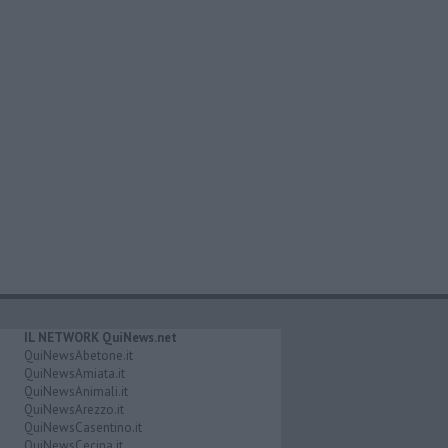
IL NETWORK QuiNews.net
QuiNewsAbetone.it
QuiNewsAmiata.it
QuiNewsAnimali.it
QuiNewsArezzo.it
QuiNewsCasentino.it
QuiNewsCecina.it