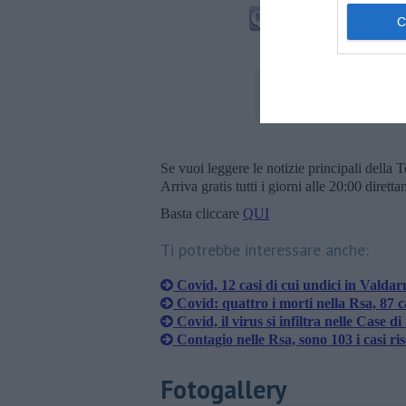
Se vuoi leggere le notizie principali della T
Arriva gratis tutti i giorni alle 20:00 dirett
Basta cliccare
QUI
Ti potrebbe interessare anche:
Covid, 12 casi di cui undici in Valdar
Covid: quattro i morti nella Rsa, 87 c
Covid, il virus si infiltra nelle Case di
Contagio nelle Rsa, sono 103 i casi ris
Fotogallery