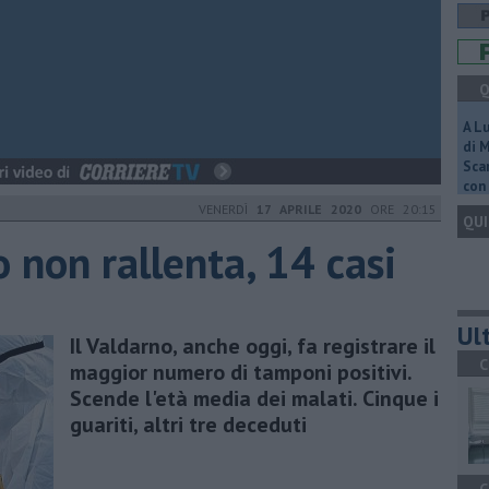
Q
A L
di 
Scar
con 
VENERDÌ
17 APRILE 2020
ORE 20:15
QUI
o non rallenta, 14 casi
Ult
Il Valdarno, anche oggi, fa registrare il
C
maggior numero di tamponi positivi.
Scende l'età media dei malati. Cinque i
guariti, altri tre deceduti