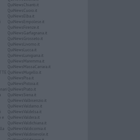
QuiNewsChianti.it
QuiNewsCuoio.it
QuiNewsElba.it
i
QuiNewsEmpolese.it
QuiNewsFirenze.it
QuiNewsGarfagnana.it
QuiNewsGrosseto.it
QuiNewsLivorno.it
QuiNewsLucca.it
QuiNewsLunigiana.it
QuiNewsMaremma.it
QuiNewsMassaCarrara.it
ATTE
QuiNewsMugello.it
QuiNewsPisa.it
QuiNewsPistoia.it
nari
QuiNewsPrato.it
a
QuiNewsSiena.it
QuiNewsValbisenzio.it
QuiNewsValdarno.it
i
QuiNewsValdelsa.it
o e
QuiNewsValdera.it
QuiNewsValdichiana.it
lla
QuiNewsValdicornia.it
QuiNewsValdinievole.it
QuiNewsValdisieve.it