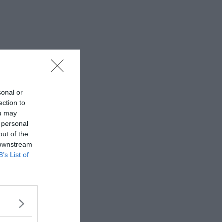
sonal or
ection to
ou may
 personal
out of the
 downstream
B’s List of