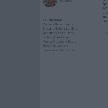
Redattore
Spet
Inte
Opi
Imp
Collaboratori
Pro
Marcella Bitozzi, Sergio
Braccini, Michele Bufalino,
Valentina Caffieri, Linda
CO
Giuliani, Dina Laurenzi,
Monica Nocciolini, Paolo
Nocentini, Gabriele
Santarnecchi, Paola Silvi.