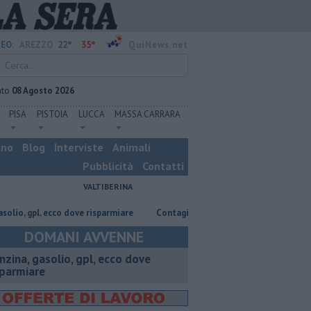
22°
35°
EO:
AREZZO
QuiNews.net
ato
08 Agosto 2026
PISA
PISTOIA
LUCCA
MASSA CARRARA
ino
Blog
Interviste
Animali
Pubblicità
Contatti
VALTIBERINA
, ecco dove risparmiare
Contagiata da legionella, non ce l'ha fatta
DOMANI AVVENNE
enzina, gasolio, gpl, ecco dove
sparmiare