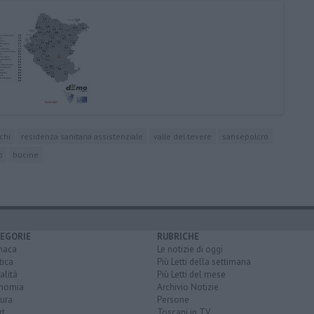
chi
residenza sanitaria assistenziale
valle del tevere
sansepolcro
o
bucine
EGORIE
RUBRICHE
naca
Le notizie di oggi
tica
Più Letti della settimana
alità
Più Letti del mese
nomia
Archivio Notizie
ura
Persone
rt
Toscani in TV