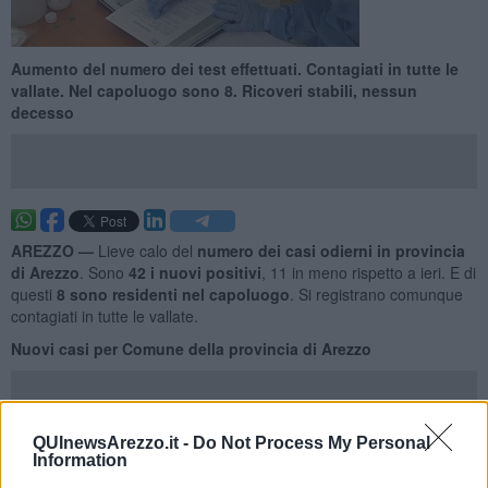
Aumento del numero dei test effettuati. Contagiati in tutte le
vallate. Nel capoluogo sono 8. Ricoveri stabili, nessun
decesso
AREZZO —
Lieve calo del
numero dei casi odierni in provincia
di Arezzo
. Sono
42
i nuovi positivi
, 11 in meno rispetto a ieri. E di
questi
8
sono residenti nel capoluogo
. Si registrano comunque
contagiati in tutte le vallate.
Nuovi casi per Comune della provincia di Arezzo
QUInewsArezzo.it -
Do Not Process My Personal
Comune
Nuovi Casi
Information
Arezzo
8