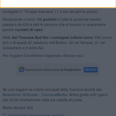
trovano in "Rianimazione".
Al "Misericordia" di Grosseto i malati sono 17 (ieri erano 16), con 5
contagiati in "Terapia Intensiva" (1 in più del giorno prima).
Attualmente ci sono 786
positivi
in tutta la provincia mentre
passano da 630 a 645 le persone che si trovano in quarantena
perché
contatti di caso
.
Nella
Asl Toscana Sud Est i contagiati odierni sono 112
(come
ieri) e di questi 42 risiedono nell'Aretino, 36 nel Senese, 31 nel
Grossetano e 3 extra Asl.
Per leggere il bollettino regionale cliccate qui.
Se vuoi leggere le notizie principali della Toscana iscriviti alla
Newsletter QUInews - ToscanaMedia.
Arriva gratis tutti i giorni
alle 20:00 direttamente nella tua casella di posta.
Basta cliccare
QUI
Ti potrebbe interessare anche: