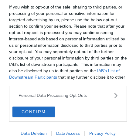
Bibbiena
2
If you wish to opt-out of the sale, sharing to third parties, or
Bucine
2
processing of your personal or sensitive information for
Castelfranco Piandiscò
2
targeted advertising by us, please use the below opt-out
Castiglion Fibocchi
1
section to confirm your selection. Please note that after your
Castiglion Fiorentino
4
opt-out request is processed you may continue seeing
Cavriglia
4
interest-based ads based on personal information utilized by
Foiano Della Chiana
3
us or personal information disclosed to third parties prior to
Marciano Della Chiana
1
your opt-out. You may separately opt-out of the further
Montevarchi
2
disclosure of your personal information by third parties on the
Pieve Santo Stefano
3
IAB’s list of downstream participants. This information may
San Giovanni Valdarno
4
also be disclosed by us to third parties on the
IAB’s List of
Sansepolcro
4
Downstream Participants
that may further disclose it to other
Subbiano
2
third parties.
Le
fasce d'età
più colpite vanno sempre da 0 a 49 anni, dove si
concentrano 37 dei malati odierni, anche se tornano positivi anche
Personal Data Processing Opt Outs
dai 50enni agli over 80.
Nelle ultime 24 ore la Asl ha
controllato 702 aretini (ieri 597)
e
CONFIRM
non si registrano decessi. Invece
i guariti sono 7.
Sul fronte dei
ricover
i nei reparti Covid del "San Donato" ci
sono
sempre 16 pazienti
(come ieri) e di questi ancora 2 si
Data Deletion
Data Access
Privacy Policy