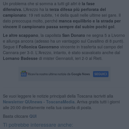
Un problema che si somma a tutti gli altri è
la fase
difensiva.
L’Arezzo ha la
terza difesa più perforata del
campionato
: 19 reti subite, 14 della quali nelle ultime sei gare. Il
dato preoccupa molto, perché
manca equilibrio e la strada per
vincere il campionato passa sempre dal subire pochi gol
.
Le altre scappano
, la capolista
San Donato
ne segna 5 a Livorno
e allunga ancora (adesso ha un vantaggio sul Cavallino di 8 punti).
Segue il
Follonica Gavorrano
vincente in trasferta sul campo del
Cannara per 3-0. L'Arezzo, intanto, è stato scavalcato anche dal
Lornano Badesse
di mister Gennaioli, ieri 2-0 al Rieti.
Se vuoi leggere le notizie principali della Toscana iscriviti alla
Newsletter QUInews - ToscanaMedia.
Arriva gratis tutti i giorni
alle 20:00 direttamente nella tua casella di posta.
Basta cliccare
QUI
Ti potrebbe interessare anche: