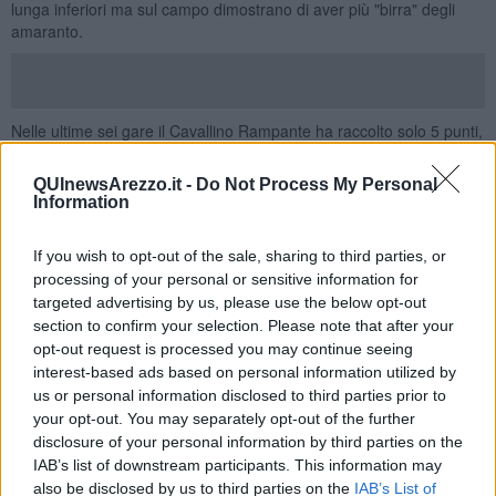
lunga inferiori ma sul campo dimostrano di aver più "birra" degli
amaranto.
Nelle ultime sei gare il Cavallino Rampante ha raccolto solo 5 punti,
una miseria per chi sbandierava ai quattro venti l'intenzione di
vincere il campionato. A far preoccupare, oltre alla classifica, sono
QUInewsArezzo.it -
Do Not Process My Personal
anche le 14 reti subite a fronte di 9 segnate.
Information
E così l'
Arezzo è in caduta libera e dal primo finisce al quinto
posto in classifica con ben
8 punti di distacco dalla capolista
If you wish to opt-out of the sale, sharing to third parties, or
San Donato Tavarnelle
.
processing of your personal or sensitive information for
targeted advertising by us, please use the below opt-out
La squadra si è sciolta come neve al sole fin dal primo vero esame
section to confirm your selection. Please note that after your
sul campo, nella trasferta di
Gavorrano
.
Quella sconfitta fu il
opt-out request is processed you may continue seeing
campanello d’allarme
che in molti sottovalutarono, mentre oggi,
interest-based ads based on personal information utilized by
dopo la disfatta di Poggibonsi, riporta alla mente le carenze di
una
rosa costruita male.
us or personal information disclosed to third parties prior to
your opt-out. You may separately opt-out of the further
Squadra senza identità e carattere, incapace di reagire.
Alla
disclosure of your personal information by third parties on the
prima difficoltà che si presenta crolla, senza accennare ad una
IAB’s list of downstream participants. This information may
minima reazione. Sussi per la disfatta di ieri ha poche
also be disclosed by us to third parties on the
IAB’s List of
responsabilità ma, come dichiarato nel post gara, se la squadra